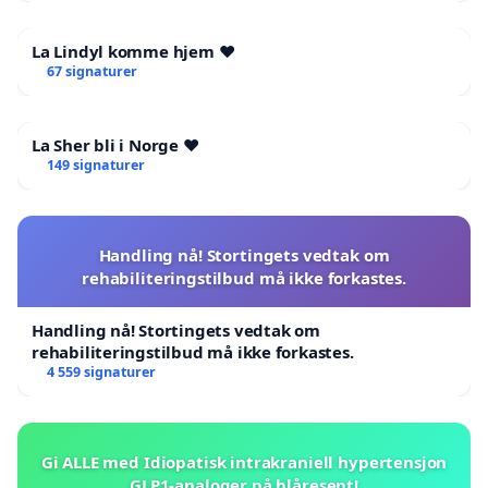
La Lindyl komme hjem ❤️
67 signaturer
La Sher bli i Norge ❤️
149 signaturer
Handling nå! Stortingets vedtak om
rehabiliteringstilbud må ikke forkastes.
Handling nå! Stortingets vedtak om
rehabiliteringstilbud må ikke forkastes.
4 559 signaturer
Gi ALLE med Idiopatisk intrakraniell hypertensjon
GLP1-analoger på blåresept!