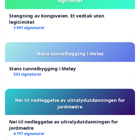
legitimitet
Stengning av Kongsveien. Et vedtak uten
legitimitet
2 941 signaturer
Stans tunnelbygging i Meløy
Stans tunnelbygging i Meløy
533 signaturer
Nei til nedleggelse av ultralydutdanningen for
jordmødre
Nei til nedleggelse av ultralydutdanningen for
jordmødre
4 757 signaturer