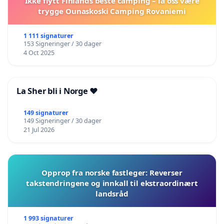
Ikke flytt Finlands beste camping – la oss være
trygge Ounaskoski Camping Rovaniemi
1 111 signaturer
153 Signeringer / 30 dager
4 Oct 2025
La Sher bli i Norge ❤️
149 signaturer
149 Signeringer / 30 dager
21 Jul 2026
Opprop fra norske fastleger: Reverser
takstendringene og innkall til ekstraordinært
landsråd
1 993 signaturer