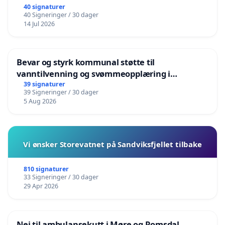
40 signaturer
40 Signeringer / 30 dager
14 Jul 2026
Bevar og styrk kommunal støtte til
vanntilvenning og svømmeopplæring i
barnehagene i Haugesund
39 signaturer
39 Signeringer / 30 dager
5 Aug 2026
Vi ønsker Storevatnet på Sandviksfjellet tilbake
810 signaturer
33 Signeringer / 30 dager
29 Apr 2026
Nei til ambulansekutt i Møre og Romsdal