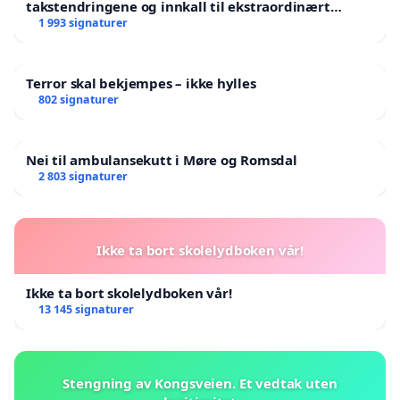
takstendringene og innkall til ekstraordinært
landsråd
1 993 signaturer
Terror skal bekjempes – ikke hylles
802 signaturer
Nei til ambulansekutt i Møre og Romsdal
2 803 signaturer
Ikke ta bort skolelydboken vår!
Ikke ta bort skolelydboken vår!
13 145 signaturer
Stengning av Kongsveien. Et vedtak uten