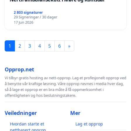
2 803 signaturer
29 Signeringer / 30 dager
17 Jun 2026
1
2
3
4
5
6
»
Opprop.net
Vi tilbyr gratis hosting av nett-opprop. Lag et profesjonelt opprop ved
å benytte vår kraftige løsning. Våre opprop nevnes i media hver dag,
så å lage et opprop er en bra måte å få oppmerksomhet i
offentligheten og hos beslutningstakere.
Veiledninger
Mer
Hvordan starte et
Lag et opprop
nettbasert opprop