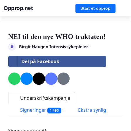
Opprop.net
Start et opprop
NEI til den nye WHO traktaten!
Birgit Haugen Intensivsykepleier
·
B
Del på Facebook
Underskriftskampanje
Signeringer
Ekstra synlig
1 490
Signer oppropet!: