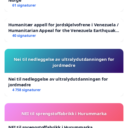
Norge
61 signaturer
Humanitær appell for jordskjelvofrene i Venezuela /
Humanitarian Appeal for the Venezuela Earthquake
Victims
40 signaturer
Nei til nedleggelse av ultralydutdanningen for
jordmødre
Nei til nedleggelse av ultralydutdanningen for
jordmødre
4 758 signaturer
NEI til sprengstoffabrikk i Hurummarka
NEI til sprengstoffabrikk i Hurummarka