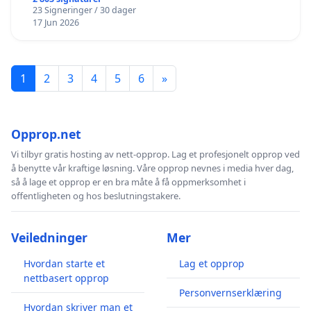
23 Signeringer / 30 dager
17 Jun 2026
1
2
3
4
5
6
»
Opprop.net
Vi tilbyr gratis hosting av nett-opprop. Lag et profesjonelt opprop ved
å benytte vår kraftige løsning. Våre opprop nevnes i media hver dag,
så å lage et opprop er en bra måte å få oppmerksomhet i
offentligheten og hos beslutningstakere.
Veiledninger
Mer
Hvordan starte et
Lag et opprop
nettbasert opprop
Personvernserklæring
Hvordan skriver man et