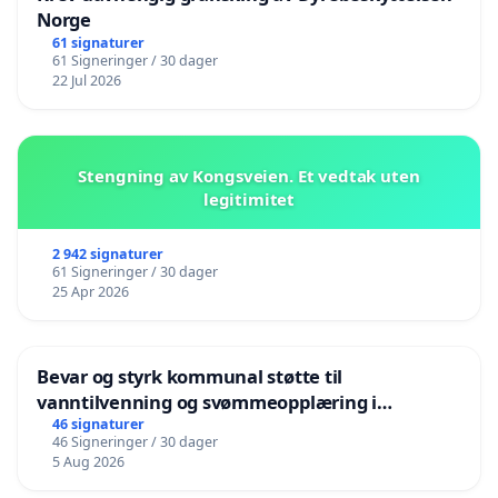
Norge
61 signaturer
61 Signeringer / 30 dager
22 Jul 2026
Stengning av Kongsveien. Et vedtak uten
legitimitet
2 942 signaturer
61 Signeringer / 30 dager
25 Apr 2026
Bevar og styrk kommunal støtte til
vanntilvenning og svømmeopplæring i
barnehagene i Haugesund
46 signaturer
46 Signeringer / 30 dager
5 Aug 2026