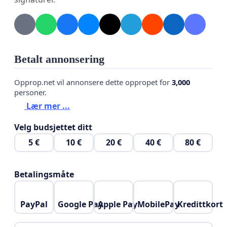
Betalt annonsering
Opprop.net vil annonsere dette oppropet for
3,000
personer.
Lær mer ...
Velg budsjettet ditt
5 €
10 €
20 €
40 €
80 €
Betalingsmåte
PayPal
Google Pay
Apple Pay
MobilePay
Kredittkort