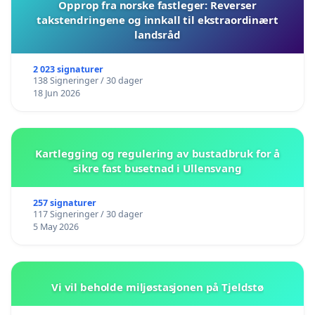
Opprop fra norske fastleger: Reverser
takstendringene og innkall til ekstraordinært
landsråd
2 023 signaturer
138 Signeringer / 30 dager
18 Jun 2026
Kartlegging og regulering av bustadbruk for å
sikre fast busetnad i Ullensvang
257 signaturer
117 Signeringer / 30 dager
5 May 2026
Vi vil beholde miljøstasjonen på Tjeldstø