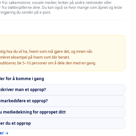
fra: søkemotorer, sosiale medier, lenker på andre nettsteder eller
r fra støttespillerne dine. Du kan også se hvor mange som åpnet og leste
nngjøring du sender på e-post.
ktig hva du vil ha, hvem som må gjøre det, og innen når.
konkret eksempel på hvem som blir berørt.
publiserer, be 5–10 personer om å dele den med en gang.
der for å komme i gang
skriver man et opprop?
markedsføre et opprop?
 du mediedekning for oppropet ditt
rer du et opprop
der →