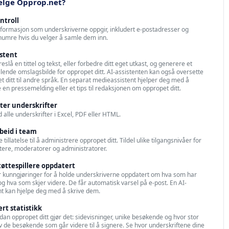
elge Opprop.net?
ontroll
informasjon som underskriverne oppgir, inkludert e-postadresser og
numre hvis du velger å samle dem inn.
istent
reslå en tittel og tekst, eller forbedre ditt eget utkast, og generere et
llende omslagsbilde for oppropet ditt. AI-assistenten kan også oversette
t ditt til andre språk. En separat medieassistent hjelper deg med å
 en pressemelding eller et tips til redaksjonen om oppropet ditt.
ter underskrifter
d alle underskrifter i Excel, PDF eller HTML.
beid i team
 tillatelse til å administrere oppropet ditt. Tildel ulike tilgangsnivåer for
tere, moderatorer og administratorer.
tøttespillere oppdatert
r kunngjøringer for å holde underskriverne oppdatert om hva som har
og hva som skjer videre. De får automatisk varsel på e-post. En AI-
nt kan hjelpe deg med å skrive dem.
ert statistikk
dan oppropet ditt gjør det: sidevisninger, unike besøkende og hvor stor
v de besøkende som går videre til å signere. Se hvor underskriftene dine