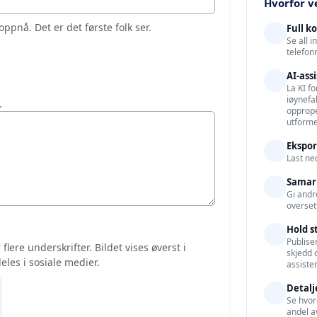
Hvorfor v
oppnå. Det er det første folk ser.
Full k
Se all 
telefon
AI-ass
La KI fo
iøynefa
.
opprope
utforme
Ekspor
Last ne
Samar
Gi andre
overset
Hold s
Publise
lere underskrifter. Bildet vises øverst i
skjedd 
les i sosiale medier.
assiste
Detalj
Se hvor
andel a