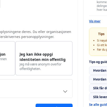
kommer 
delinge
hver ku
Vis mer
pplysningene deres. Du eller organisasjonen
Tips
nderskrivernes personopplysninger.
Si nøya
Gi ett 
Før du 
jon
Jeg kan ikke oppgi
annen
identiteten min offentlig
Tips og gui
Jeg må være anonym overfor
offentligheten.
Hvordan 
Hvordan 
Slik får
Slik leve
Se alle gui