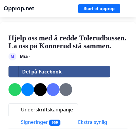
Opprop.net
Start et opprop
Hjelp oss med å redde Tolerudbussen.
La oss på Konnerud stå sammen.
Mia
·
M
Del på Facebook
Underskriftskampanje
Signeringer
Ekstra synlig
959