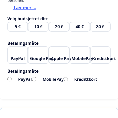
personer.
Lær mer ...
Velg budsjettet ditt
5 €
10 €
20 €
40 €
80 €
Betalingsmåte
PayPal
Google Pay
Apple Pay
MobilePay
Kredittkort
Betalingsmåte
PayPal
MobilePay
Kredittkort