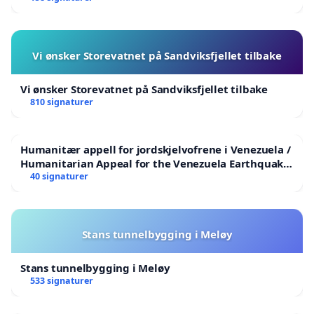
Vi ønsker Storevatnet på Sandviksfjellet tilbake
Vi ønsker Storevatnet på Sandviksfjellet tilbake
810 signaturer
Humanitær appell for jordskjelvofrene i Venezuela /
Humanitarian Appeal for the Venezuela Earthquake
Victims
40 signaturer
Stans tunnelbygging i Meløy
Stans tunnelbygging i Meløy
533 signaturer