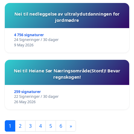
Nei til nedleggelse av ultralydutdanningen for
jordmødre
4 756 signaturer
24 Signeringer / 30 dager
9 May 2026
Nei til Heiane Sør Næringsområde(Stord)! Bevar
regnskogen!
259 signaturer
22 Signeringer / 30 dager
26 May 2026
1
2
3
4
5
6
»