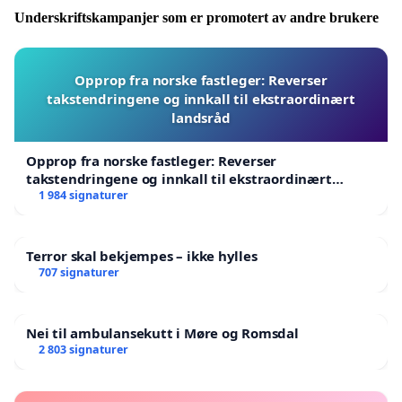
Underskriftskampanjer som er promotert av andre brukere
Opprop fra norske fastleger: Reverser
takstendringene og innkall til ekstraordinært
landsråd
Opprop fra norske fastleger: Reverser
takstendringene og innkall til ekstraordinært
landsråd
1 984 signaturer
Terror skal bekjempes – ikke hylles
707 signaturer
Nei til ambulansekutt i Møre og Romsdal
2 803 signaturer