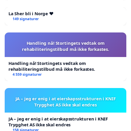
La Sher bli i Norge ❤️
149 signaturer
Handling nå! Stortingets vedtak om
rehabiliteringstilbud må ikke forkastes.
Handling nå! Stortingets vedtak om
rehabiliteringstilbud må ikke forkastes.
4 559 signaturer
JA – jeg er enig i at eierskapsstrukturen i KNIF
Trygghet AS ikke skal endres
JA – jeg er enig i at eierskapsstrukturen i KNIF
Trygghet AS ikke skal endres
158 signaturer