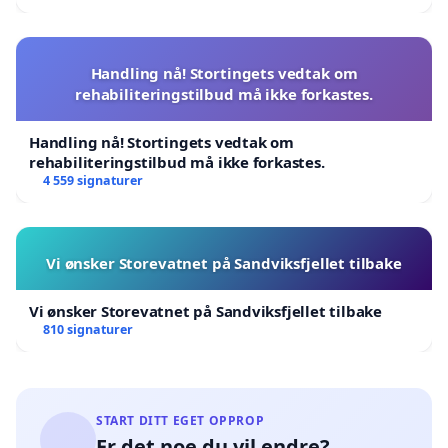
Handling nå! Stortingets vedtak om
rehabiliteringstilbud må ikke forkastes.
Handling nå! Stortingets vedtak om
rehabiliteringstilbud må ikke forkastes.
4 559 signaturer
Vi ønsker Storevatnet på Sandviksfjellet tilbake
Vi ønsker Storevatnet på Sandviksfjellet tilbake
810 signaturer
START DITT EGET OPPROP
Er det noe du vil endre?