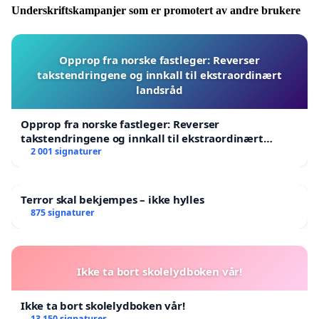
Underskriftskampanjer som er promotert av andre brukere
Opprop fra norske fastleger: Reverser
takstendringene og innkall til ekstraordinært
landsråd
Opprop fra norske fastleger: Reverser
takstendringene og innkall til ekstraordinært
landsråd
2 001 signaturer
Terror skal bekjempes – ikke hylles
875 signaturer
Ikke ta bort skolelydboken vår!
Ikke ta bort skolelydboken vår!
13 150 signaturer