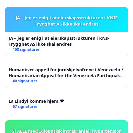
JA – jeg er enig i at eierskapsstrukturen i KNIF
Trygghet AS ikke skal endres
JA – jeg er enig i at eierskapsstrukturen i KNIF
Trygghet AS ikke skal endres
158 signaturer
Humanitær appell for jordskjelvofrene i Venezuela /
Humanitarian Appeal for the Venezuela Earthquake
Victims
40 signaturer
La Lindyl komme hjem ❤️
67 signaturer
Gi ALLE med Idiopatisk intrakraniell hypertensjon