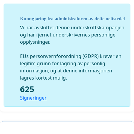
Dette er din sjanse til å bidra til at politikerne stanser
planlegging av boligbyen på Fossum! Se også mer
Kunngjøring fra administratoren av dette nettstedet
informasjon på
https://nb-
Vi har avsluttet denne underskriftskampanjen
no.facebook.com/fossumutbygging
og har fjernet underskrivernes personlige
opplysninger.
Oppropet er laget i fellesskap av følgende grupper og
organisasjoner:
Naturvernforbundet i Bærum, Bærum
EUs personvernforordning (GDPR) krever en
Natur- og Friluftsråd, Eiksmarka Vel, Fossum Boligsameie,
legitim grunn for lagring av personlig
Fossum Huseierforening, Syd-Fossum Huseiergruppe.
informasjon, og at denne informasjonen
lagres kortest mulig.
625
Signeringer