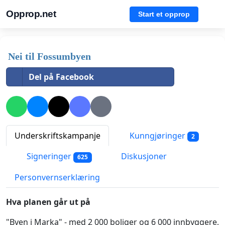
Opprop.net
Start et opprop
Nei til Fossumbyen
Del på Facebook
Underskriftskampanje
Kunngjøringer
2
Signeringer
Diskusjoner
625
Personvernserklæring
Hva planen går ut på
"Byen i Marka" - med 2 000 boliger og 6 000 innbyggere,