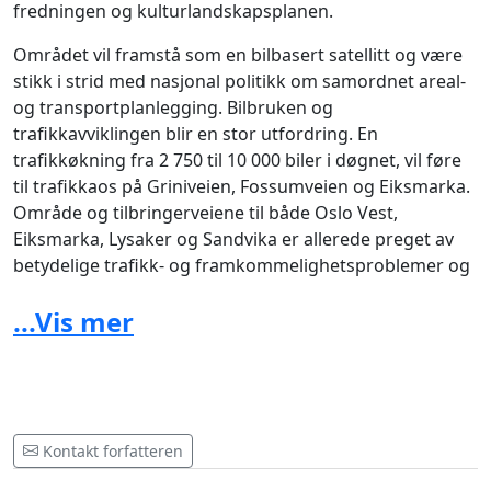
fredningen og kulturlandskapsplanen.
Området vil framstå som en bilbasert satellitt og være
stikk i strid med nasjonal politikk om samordnet areal-
og transportplanlegging. Bilbruken og
trafikkavviklingen blir en stor utfordring. En
trafikkøkning fra 2 750 til 10 000 biler i døgnet, vil føre
til trafikkaos på Griniveien, Fossumveien og Eiksmarka.
Område og tilbringerveiene til både Oslo Vest,
Eiksmarka, Lysaker og Sandvika er allerede preget av
betydelige trafikk- og framkommelighetsproblemer og
det vil bli svært utfordrende å etablere effektiv
...Vis mer
kollektivtransport til Lysaker og Sandvika.
Smiejordet, fulldyrka jord av nasjonal verdi, er en del av
utbyggingsplanen. Vann- og vassdrag, biologisk
mangfold, 25 rødlistede fuglearter, kulturminner, natur-
og kulturmiljøer og friluftsliv blir skadelidende.
Kontakt forfatteren
Oppfordring