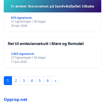
Vi ønsker Storevatnet på Sandviksfjellet tilbake
810 signaturer
31 Signeringer / 30 dager
29 Apr 2026
Nei til ambulansekutt i Møre og Romsdal
2 803 signaturer
27 Signeringer / 30 dager
17 Jun 2026
1
2
3
4
5
6
»
Opprop.net