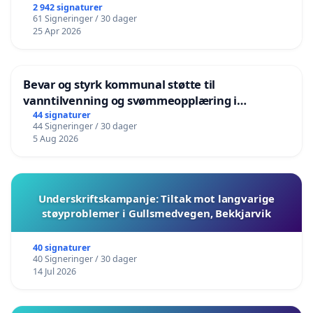
2 942 signaturer
61 Signeringer / 30 dager
25 Apr 2026
Bevar og styrk kommunal støtte til
vanntilvenning og svømmeopplæring i
barnehagene i Haugesund
44 signaturer
44 Signeringer / 30 dager
5 Aug 2026
Underskriftskampanje: Tiltak mot langvarige
støyproblemer i Gullsmedvegen, Bekkjarvik
40 signaturer
40 Signeringer / 30 dager
14 Jul 2026