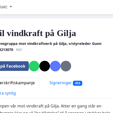
takt:
il vindkraft på Gilja
nsgruppa mot vindkraftverk på Gilja, v/styreleder Gunn
8213070
· NO
 på Facebook
rskriftskampanje
Signeringer
453
ra synlig
mpen vår mot vindkraft på Gilja. Atter en gang står en
bygger klar og vil "ha tillatelse" til å sprenge i stykker hele