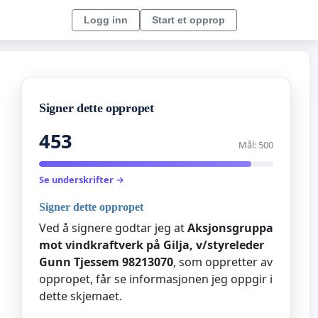
Logg inn
Start et opprop
Signer dette oppropet
453
Mål: 500
Se underskrifter →
Signer dette oppropet
Ved å signere godtar jeg at
Aksjonsgruppa
mot vindkraftverk på Gilja, v/styreleder
Gunn Tjessem 98213070
, som oppretter av
oppropet, får se informasjonen jeg oppgir i
dette skjemaet.