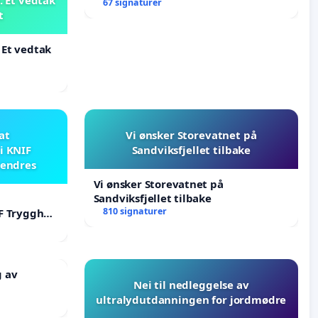
67 signaturer
t
 Et vedtak
 at
Vi ønsker Storevatnet på
i KNIF
Sandviksfjellet tilbake
 endres
Vi ønsker Storevatnet på
Sandviksfjellet tilbake
810 signaturer
F Trygghet
g av
Nei til nedleggelse av
ultralydutdanningen for jordmødre