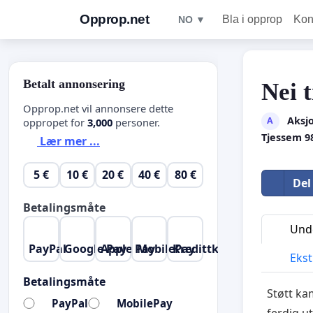
Opprop.net
Bla i opprop
Kon
NO ▼
Betalt annonsering
Nei t
Opprop.net vil annonsere dette
Aksjo
A
oppropet for
3,000
personer.
Tjessem 9
Lær mer ...
5 €
10 €
20 €
40 €
80 €
Del
Betalingsmåte
Unde
PayPal
Google Pay
Apple Pay
MobilePay
Kredittkort
Ekst
Betalingsmåte
Støtt ka
PayPal
MobilePay
ferdig ut