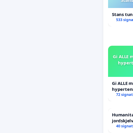
Stans tu
533 sign
Gi ALLE m
hypert
Gi ALLE m
hyperten
blåresept
72 signa
Humanitæ
jordskjel
Humanita
40 signa
Venezuel