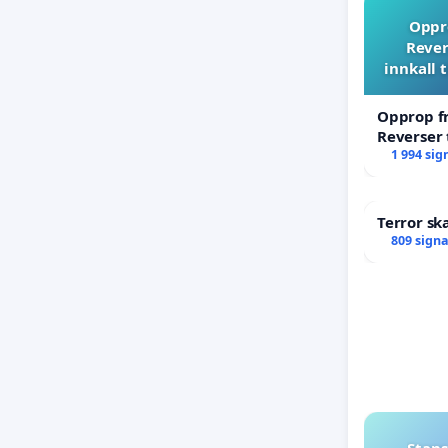
Oppro
Rever
innkall 
Opprop fr
Reverser 
til ekstr
1 994 sig
Terror sk
809 sign
Stans