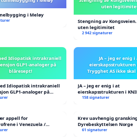
uten legitimite
nnelbygging i Meløy
aturer
Stengning av Kongsveien.
uten legitimitet
2 942 signaturer
ed Idiopatisk intrakraniell
JA – jeg er enig i
ensjon GLP1-analoger på
eierskapsstrukturen 
blåresept!
Trygghet AS ikke skal
ed Idiopatisk intrakraniell
JA – jeg er enig i at
sjon GLP1-analoger på
eierskapsstrukturen i KNI
!
turer
AS ikke skal endres
158 signaturer
r appell for
Krev uavhengig granskin
vofrene i Venezuela /
Dyrebeskyttelsen Norge
rian Appeal for the
turer
61 signaturer
a Earthquake Victims