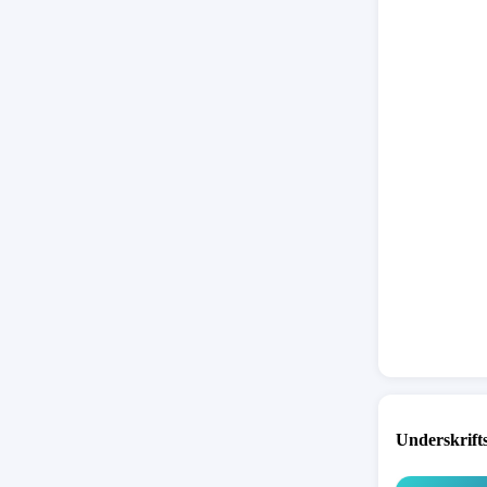
Signer o
på:
https:/
mibexti
Underskrift