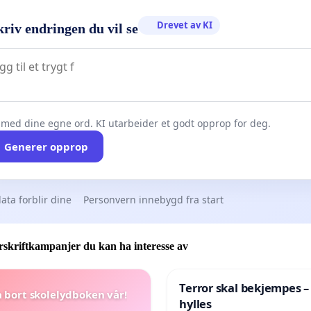
Drevet av KI
riv endringen du vil se
 med dine egne ord. KI utarbeider et godt opprop for deg.
Generer opprop
ata forblir dine
Personvern innebygd fra start
skriftkampanjer du kan ha interesse av
Terror skal bekjempes –
a bort skolelydboken vår!
hylles