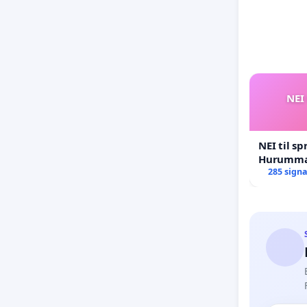
NEI 
NEI til sp
Hurumma
285 sign