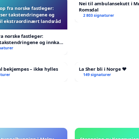
Nei til ambulansekutt i M
p fra norske fastleger:
Romsdal
ser takstendringene og
2 803 signaturer
til ekstraordinært landsråd
a norske fastleger:
takstendringene og innkall
aordinært landsråd
naturer
al bekjempes – ikke hylles
La Sher bli i Norge ❤️
aturer
149 signaturer
 tunnelbygging i Meløy
Stengning av Kongsveien.