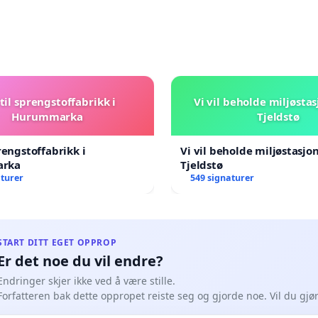
til sprengstoffabrikk i
Vi vil beholde miljøsta
Hurummarka
Tjeldstø
rengstoffabrikk i
Vi vil beholde miljøstasjo
rka
Tjeldstø
aturer
549 signaturer
START DITT EGET OPPROP
Er det noe du vil endre?
Endringer skjer ikke ved å være stille.
Forfatteren bak dette oppropet reiste seg og gjorde noe. Vil du gj