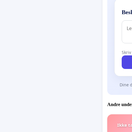
Besk
Skriv
Dine d
Andre under
Ikke t