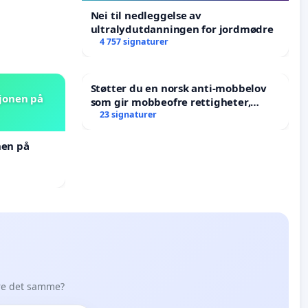
Nei til nedleggelse av
ultralydutdanningen for jordmødre
4 757 signaturer
Støtter du en norsk anti-mobbelov
sjonen på
som gir mobbeofre rettigheter,
oppreisning og hjelp?
23 signaturer
nen på
øre det samme?