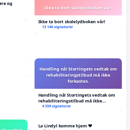
øre og
Ikke ta bort skolelydboken vår!
Ikke ta bort skolelydboken vår!
13 146 signaturer
Handling nå! Stortingets vedtak om
rehabiliteringstilbud må ikke
forkastes.
Handling nå! Stortingets vedtak om
rehabiliteringstilbud må ikke
forkastes.
4 559 signaturer
La Lindyl komme hjem ❤️
 Et vedtak