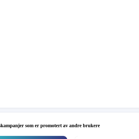
ppropet, og bidra gjerne på Facebook, spleis osv. mer info
/www.facebook.com/share/xie65MgDjAL3BtKf/?
d=K35XfP
skampanjer som er promotert av andre brukere