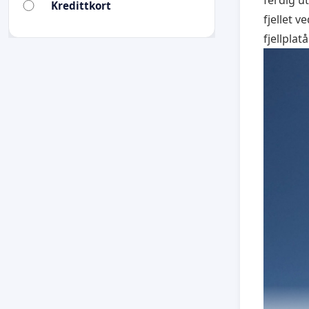
Kredittkort
fjellet 
fjellplat