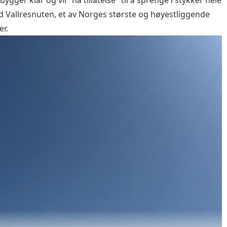
ved Vallresnuten, et av Norges største og høyestliggende
åer.