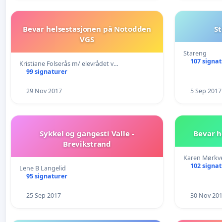
Bevar helsestasjonen på Notodden
S
VGS
Stareng
107 signa
Kristiane Folserås m/ elevrådet v…
99 signaturer
29 Nov 2017
5 Sep 2017
Sykkel og gangesti Valle -
Bevar h
Brevikstrand
Karen Mørkv
102 signa
Lene B Langelid
95 signaturer
25 Sep 2017
30 Nov 20