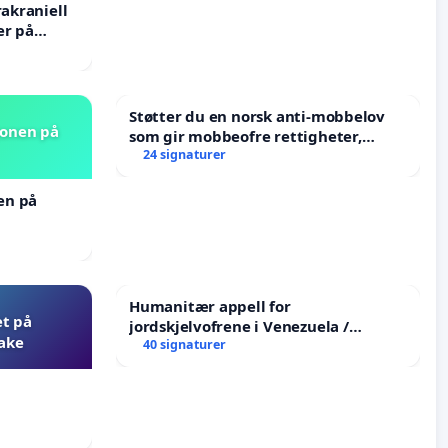
rakraniell
er på
Støtter du en norsk anti-mobbelov
jonen på
som gir mobbeofre rettigheter,
oppreisning og hjelp?
24 signaturer
nen på
Humanitær appell for
et på
jordskjelvofrene i Venezuela /
bake
Humanitarian Appeal for the
40 signaturer
Venezuela Earthquake Victims