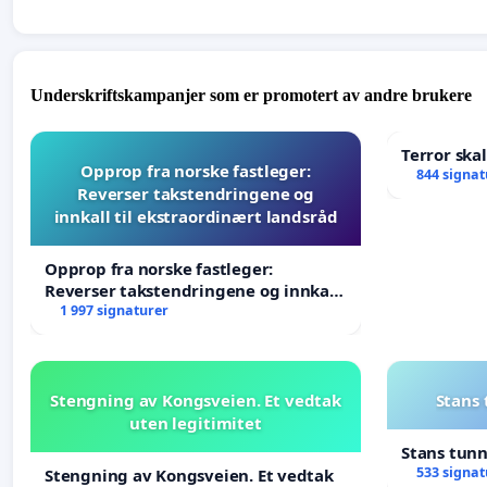
Underskriftskampanjer som er promotert av andre brukere
Terror ska
Opprop fra norske fastleger:
844 signat
Reverser takstendringene og
innkall til ekstraordinært landsråd
Opprop fra norske fastleger:
Reverser takstendringene og innkall
til ekstraordinært landsråd
1 997 signaturer
Stengning av Kongsveien. Et vedtak
Stans
uten legitimitet
Stans tun
533 signat
Stengning av Kongsveien. Et vedtak