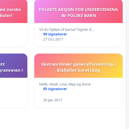
ved norske
FOLKETS AKSJON FOR UNDERVISNING
koler!
AV POLSKE BARN
Vil du hjelpe til barna? Signer d…
99 signaturer
27 Oct 2017
ett
Ekstraordinær generalforsamling i
granveien !
Blåfjellet borettslag
Helle, Heidi, Line, May og Anne
85 signaturer
26 Jan 2017