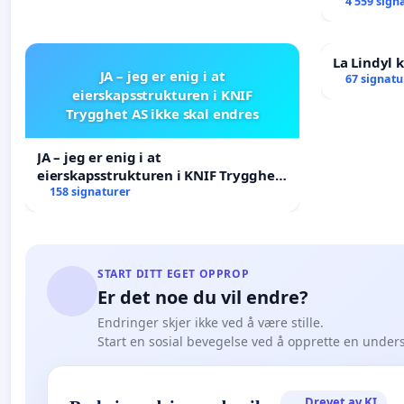
forkastes.
4 559 sign
La Lindyl
JA – jeg er enig i at
67 signatu
eierskapsstrukturen i KNIF
Trygghet AS ikke skal endres
JA – jeg er enig i at
eierskapsstrukturen i KNIF Trygghet
AS ikke skal endres
158 signaturer
START DITT EGET OPPROP
Er det noe du vil endre?
Endringer skjer ikke ved å være stille.
Start en sosial bevegelse ved å opprette en under
Drevet av KI