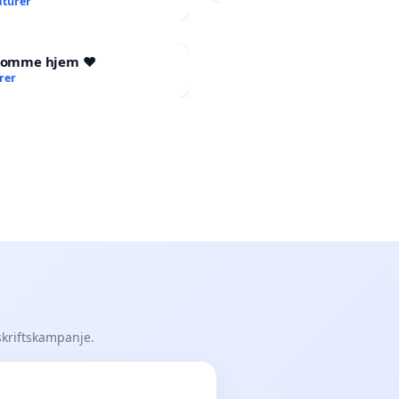
aturer
 komme hjem ❤️
rer
skriftskampanje.