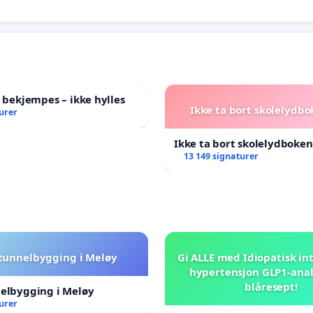
l bekjempes – ikke hylles
Ikke ta bort skolelydbo
urer
Ikke ta bort skolelydboken
13 149 signaturer
 tunnelbygging i Meløy
Gi ALLE med Idiopatisk int
hypertensjon GLP1-ana
blåresept!
nelbygging i Meløy
urer