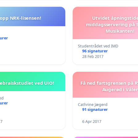
topp NRK-lisensen!
Utvidet åpningstid
middagsservering på S
Musikanten!
turer
Studentrådet ved IMD
96 signaturer
28 Feb 2017
ebraiskstudiet ved UiO!
Få ned fartsgrensen på R
Augerød i Våler
ed
turer
Cathrine Jægerd
91 signaturer
17
6 Apr 2017