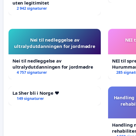
uten legitimitet
2 942 signaturer
Nei til nedleggelse av
NEI t
ultralydutdanningen for jordmødre
Nei til nedleggelse av
NEI til spr
ultralydutdanningen for jordmødre
Hurumma
4 757 signaturer
285 signat
La Sher bli i Norge ❤️
Handling 
149 signaturer
rehabi
Handling n
rehabilite