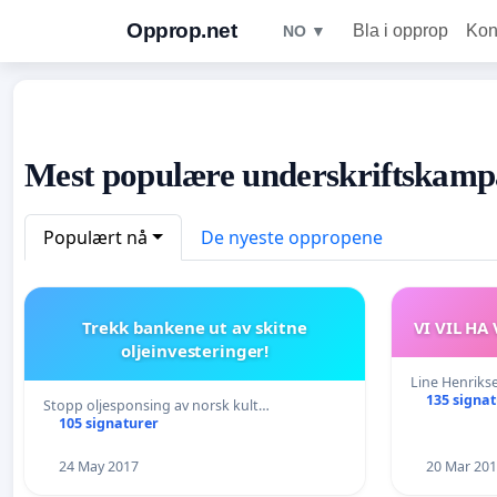
Opprop.net
Bla i opprop
Kon
NO ▼
Mest populære underskriftskamp
Populært nå
De nyeste oppropene
Trekk bankene ut av skitne
VI VIL HA
oljeinvesteringer!
Line Henriks
135 signa
Stopp oljesponsing av norsk kult…
105 signaturer
24 May 2017
20 Mar 20