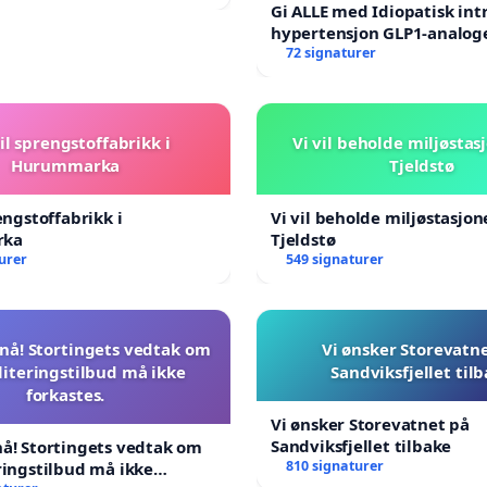
Gi ALLE med Idiopatisk int
hypertensjon GLP1-analog
blåresept!
72 signaturer
il sprengstoffabrikk i
Vi vil beholde miljøstas
Hurummarka
Tjeldstø
engstoffabrikk i
Vi vil beholde miljøstasjo
rka
Tjeldstø
urer
549 signaturer
nå! Stortingets vedtak om
Vi ønsker Storevatn
literingstilbud må ikke
Sandviksfjellet til
forkastes.
Vi ønsker Storevatnet på
Sandviksfjellet tilbake
å! Stortingets vedtak om
810 signaturer
ringstilbud må ikke