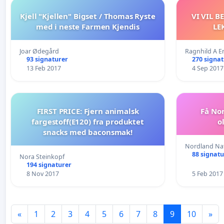
Kjell "Kjellen" Bigset / Thomas Ryste
VI VIL 
med i neste Farmen Kjendis
LE
Joar Ødegård
Ragnhild A E
93 signaturer
270 signa
13 Feb 2017
4 Sep 2017
FIRST PRICE: Fjern animalsk
Få Nor
fargestoff(E120) fra produktet
o
snacks med baconsmak!
Nordland Na
88 signatu
Nora Steinkopf
194 signaturer
8 Nov 2017
5 Feb 2017
«
1
2
3
4
5
6
7
8
9
10
»