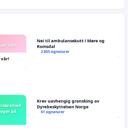
Nei til ambulansekutt i Møre og
ken vår!
Romsdal
2 803 signaturer
 vår!
Krev uavhengig gransking av
rakraniell
Dyrebeskyttelsen Norge
loger på
61 signaturer