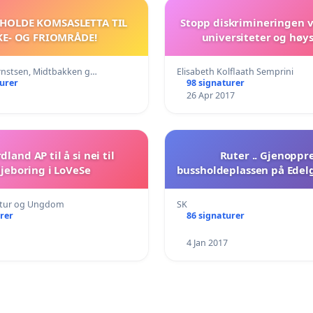
BEHOLDE KOMSASLETTA TIL
Stopp diskrimineringen 
KE- OG FRIOMRÅDE!
universiteter og høys
rnstsen, Midtbakken g…
Elisabeth Kolflaath Semprini
turer
98 signaturer
26 Apr 2017
dland AP til å si nei til
Ruter .. Gjenoppr
ljeboring i LoVeSe
bussholdeplassen på Edel
tur og Ungdom
SK
rer
86 signaturer
4 Jan 2017