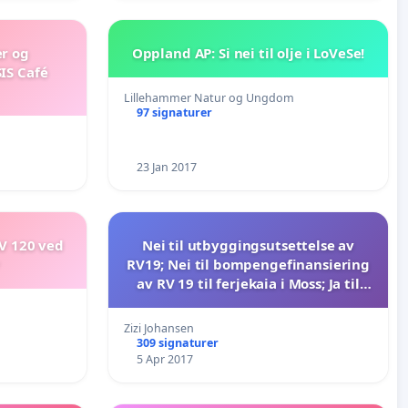
er og
Oppland AP: Si nei til olje i LoVeSe!
IS Café
Lillehammer Natur og Ungdom
97 signaturer
23 Jan 2017
V 120 ved
Nei til utbyggingsutsettelse av
RV19; Nei til bompengefinansiering
av RV 19 til ferjekaia i Moss; Ja til
Samordning av Rv19 og IC-banen før
vei og bane bygges
Zizi Johansen
309 signaturer
5 Apr 2017