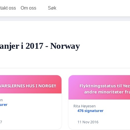
takt oss
Om oss
Søk
anjer i 2017 - Norway
 VARSLERNES HUS I NORGE!!
Flyktningsstatus til Yez
andre minoriteter fra
en
turer
Rita Høyesen
476 signaturer
17
11 Nov 2016