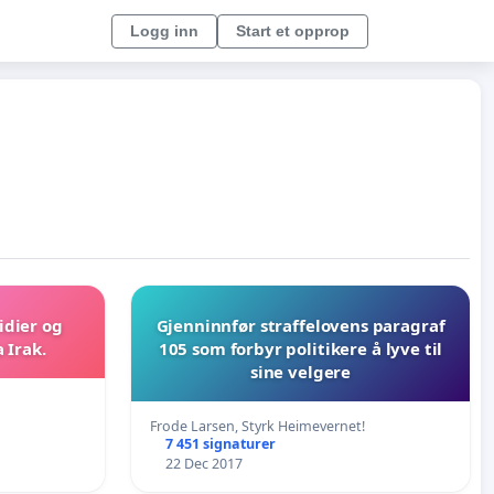
Logg inn
Start et opprop
idier og
Gjenninnfør straffelovens paragraf
 Irak.
105 som forbyr politikere å lyve til
sine velgere
Frode Larsen, Styrk Heimevernet!
7 451 signaturer
22 Dec 2017