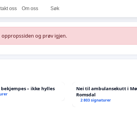
takt oss
Om oss
Søk
l oppropssiden og prøv igjen.
l bekjempes – ikke hylles
Nei til ambulansekutt i Mø
urer
Romsdal
2 803 signaturer