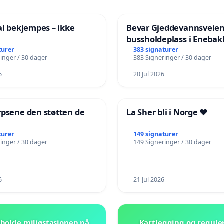
al bekjempes – ikke
Bevar Gjeddevannsveie
bussholdeplass i Enebak
turer
383 signaturer
inger / 30 dager
383 Signeringer / 30 dager
6
20 Jul 2026
rpsene den støtten de
La Sher bli i Norge ❤️
!
turer
149 signaturer
inger / 30 dager
149 Signeringer / 30 dager
6
21 Jul 2026
beholde miljøstasjonen på
Kartlegging og regule