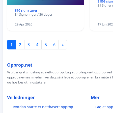
2 803 sig
31 Signeri
810 signaturer
34 Signeringer / 30 dager
29 Apr 2026
17 Jun 202
1
2
3
4
5
6
»
Opprop.net
Vi tilbyr gratis hosting av nett-opprop. Lag et profesjonelt opprop ved 
opprop nevnes i media hver dag, så å lage et opprop er en bra måte å
og hos beslutningstakere.
Veiledninger
Mer
Hvordan starte et nettbasert opprop
Lag et op