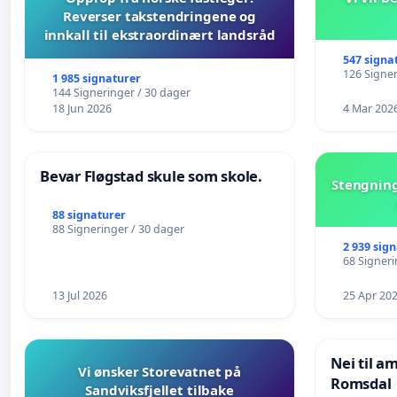
Reverser takstendringene og
innkall til ekstraordinært landsråd
547 signa
126 Signer
1 985 signaturer
144 Signeringer / 30 dager
18 Jun 2026
4 Mar 202
Bevar Fløgstad skule som skole.
Stengning
88 signaturer
88 Signeringer / 30 dager
2 939 sig
68 Signeri
13 Jul 2026
25 Apr 20
Nei til a
Vi ønsker Storevatnet på
Romsdal
Sandviksfjellet tilbake