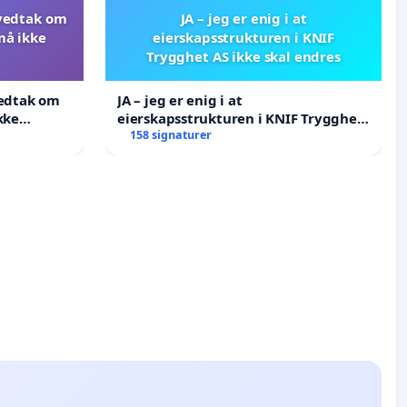
 vedtak om
JA – jeg er enig i at
må ikke
eierskapsstrukturen i KNIF
Trygghet AS ikke skal endres
vedtak om
JA – jeg er enig i at
kke
eierskapsstrukturen i KNIF Trygghet
AS ikke skal endres
158 signaturer