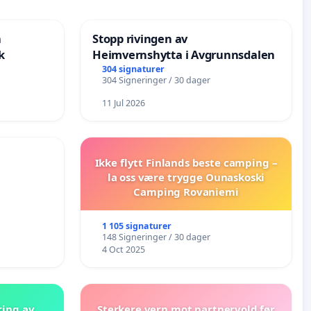
n
Stopp rivingen av
k
Heimvernshytta i Avgrunnsdalen
304 signaturer
304 Signeringer / 30 dager
11 Jul 2026
Ikke flytt Finlands beste camping –
la oss være trygge Ounaskoski
Camping Rovaniemi
1 105 signaturer
148 Signeringer / 30 dager
4 Oct 2025
ring av
Sterkere vern mot partnervold før