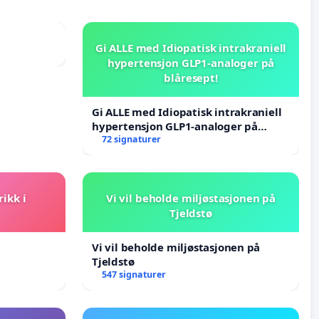
Gi ALLE med Idiopatisk intrakraniell
hypertensjon GLP1-analoger på
blåresept!
Gi ALLE med Idiopatisk intrakraniell
hypertensjon GLP1-analoger på
blåresept!
72 signaturer
rikk i
Vi vil beholde miljøstasjonen på
Tjeldstø
Vi vil beholde miljøstasjonen på
Tjeldstø
547 signaturer