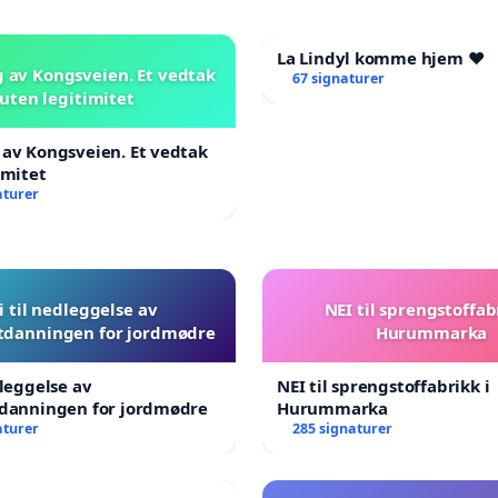
La Lindyl komme hjem ❤️
 av Kongsveien. Et vedtak
67 signaturer
uten legitimitet
av Kongsveien. Et vedtak
imitet
aturer
i til nedleggelse av
NEI til sprengstoffab
tdanningen for jordmødre
Hurummarka
dleggelse av
NEI til sprengstoffabrikk i
tdanningen for jordmødre
Hurummarka
aturer
285 signaturer