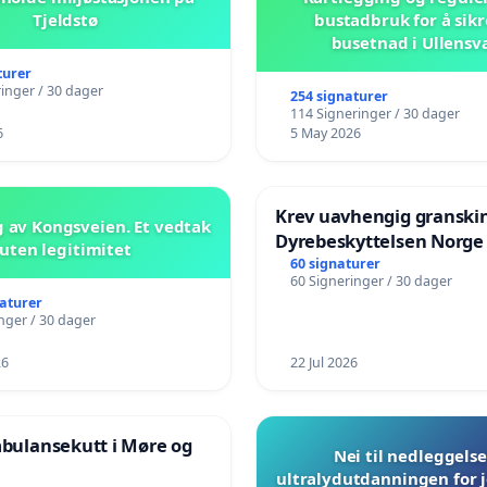
Tjeldstø
bustadbruk for å sikr
busetnad i Ullensv
turer
inger / 30 dager
254 signaturer
114 Signeringer / 30 dager
6
5 May 2026
Krev uavhengig granski
 av Kongsveien. Et vedtak
Dyrebeskyttelsen Norge
uten legitimitet
60 signaturer
60 Signeringer / 30 dager
naturer
nger / 30 dager
26
22 Jul 2026
mbulansekutt i Møre og
Nei til nedleggelse
ultralydutdanningen for