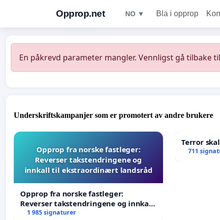
Opprop.net
Bla i opprop
Kon
NO ▼
En påkrevd parameter mangler. Vennligst gå tilbake ti
Underskriftskampanjer som er promotert av andre brukere
Terror ska
Opprop fra norske fastleger:
711 signat
Reverser takstendringene og
innkall til ekstraordinært landsråd
Opprop fra norske fastleger:
Reverser takstendringene og innkall
til ekstraordinært landsråd
1 985 signaturer