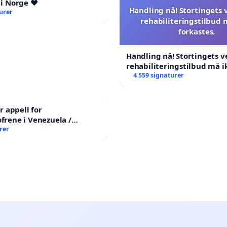
 i Norge ❤️
Handling nå! Stortingets
urer
rehabiliteringstilbud 
forkastes.
Handling nå! Stortingets 
rehabiliteringstilbud må i
forkastes.
4 559 signaturer
 appell for
ofrene i Venezuela /
ian Appeal for the
rer
 Earthquake Victims