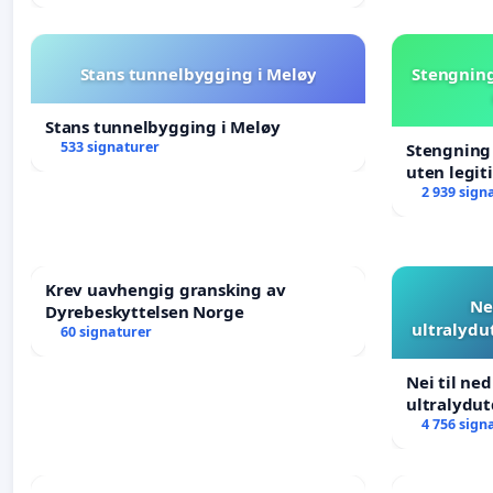
Stans tunnelbygging i Meløy
Stengning
Stans tunnelbygging i Meløy
533 signaturer
Stengning 
uten legit
2 939 sign
Krev uavhengig gransking av
Ne
Dyrebeskyttelsen Norge
ultralydu
60 signaturer
Nei til ne
ultralydu
4 756 sign