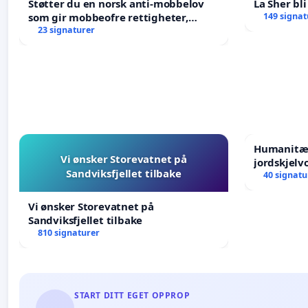
Støtter du en norsk anti-mobbelov
La Sher bli
som gir mobbeofre rettigheter,
149 signat
oppreisning og hjelp?
23 signaturer
Humanitær
Vi ønsker Storevatnet på
jordskjelv
Sandviksfjellet tilbake
Humanitar
40 signatu
Venezuela
Vi ønsker Storevatnet på
Sandviksfjellet tilbake
810 signaturer
START DITT EGET OPPROP