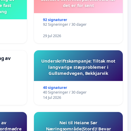
e fast
det er for sent
ang
92 signaturer
92 Signeringer / 30 dager
29 Jul 2026
ng av
Underskriftskampanje: Tiltak mot
langvarige støyproblemer i
Gullsmedvegen, Bekkjarvik
40 signaturer
40 Signeringer / 30 dager
14 Jul 2026
 av
Nei til Heiane Sør
 jordmødre
Næringsområde(Stord)! Bevar