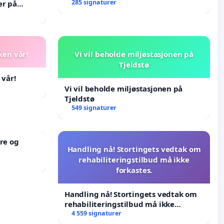
285 signaturer
er på
ken vår!
Vi vil beholde miljøstasjonen på
Tjeldstø
 vår!
Vi vil beholde miljøstasjonen på
Tjeldstø
549 signaturer
re og
Handling nå! Stortingets vedtak om
rehabiliteringstilbud må ikke
forkastes.
Handling nå! Stortingets vedtak om
rehabiliteringstilbud må ikke
forkastes.
4 559 signaturer