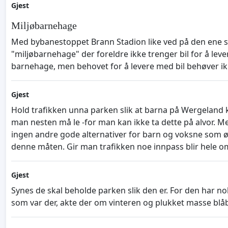
Gjest
Miljøbarnehage
Med bybanestoppet Brann Stadion like ved på den ene sid
"miljøbarnehage" der foreldre ikke trenger bil for å l
barnehage, men behovet for å levere med bil behøver ikke 
Gjest
Hold trafikken unna parken slik at barna på Wergeland k
man nesten må le -for man kan ikke ta dette på alvor. Men
ingen andre gode alternativer for barn og voksne som øns
denne måten. Gir man trafikken noe innpass blir hele områ
Gjest
Synes de skal beholde parken slik den er. For den har 
som var der, akte der om vinteren og plukket masse blå