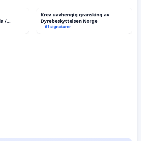
Krev uavhengig gransking av
a /
Dyrebeskyttelsen Norge
he
61 signaturer
tims