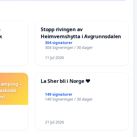
n
Stopp rivingen av
k
Heimvernshytta i Avgrunnsdalen
304 signaturer
304 Signeringer / 30 dager
11 Jul 2026
La Sher bli i Norge ❤️
 camping –
askoski
149 signaturer
mi
149 Signeringer / 30 dager
21 Jul 2026