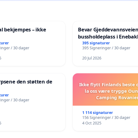
al bekjempes – ikke
Bevar Gjeddevannsveie
bussholdeplass i Enebak
turer
395 signaturer
inger / 30 dager
395 Signeringer / 30 dager
6
20 Jul 2026
rpsene den støtten de
Ikke flytt Finlands beste
!
la oss være trygge Oun
turer
Camping Rovanie
inger / 30 dager
1 114 signaturer
156 Signeringer / 30 dager
6
4 Oct 2025