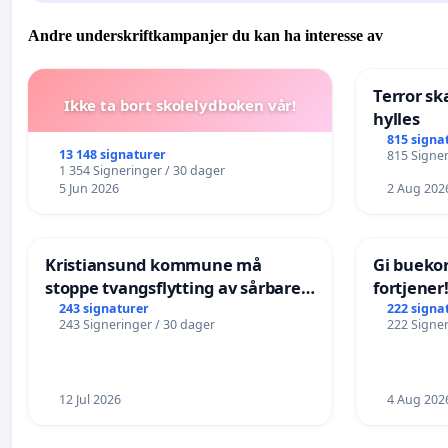
Andre underskriftkampanjer du kan ha interesse av
Terror sk
Ikke ta bort skolelydboken vår!
hylles
815 signa
13 148 signaturer
815 Signer
1 354 Signeringer / 30 dager
5 Jun 2026
2 Aug 202
Kristiansund kommune må
Gi bueko
stoppe tvangsflytting av sårbare
fortjener
eldre
243 signaturer
222 signa
243 Signeringer / 30 dager
222 Signer
12 Jul 2026
4 Aug 202