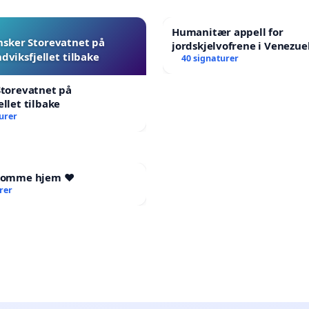
Humanitær appell for
nsker Storevatnet på
jordskjelvofrene i Venezuel
dviksfjellet tilbake
Humanitarian Appeal for t
40 signaturer
Venezuela Earthquake Vic
Storevatnet på
ellet tilbake
urer
 komme hjem ❤️
rer