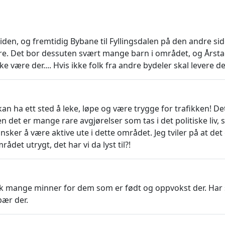
en, og fremtidig Bybane til Fyllingsdalen på den andre sid
evere. Det bor dessuten svært mange barn i området, og Års
være der.... Hvis ikke folk fra andre bydeler skal levere der
an ha ett sted å leke, løpe og være trygge for trafikken! D
 det er mange rare avgjørelser som tas i det politiske liv, 
ker å være aktive ute i dette området. Jeg tviler på at de
det utrygt, det har vi da lyst til?!
nok mange minner for dem som er født og oppvokst der. Har
bær der.