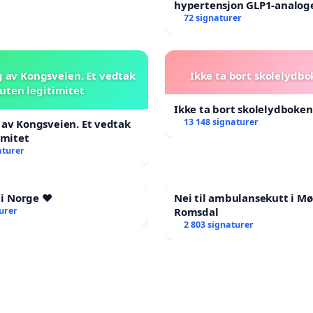
hypertensjon GLP1-analog
blåresept!
72 signaturer
 av Kongsveien. Et vedtak
Ikke ta bort skolelydbo
uten legitimitet
Ikke ta bort skolelydboken
13 148 signaturer
av Kongsveien. Et vedtak
imitet
aturer
 i Norge ❤️
Nei til ambulansekutt i Mø
urer
Romsdal
2 803 signaturer