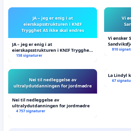
JA – jeg er enig i at
Vi ø
eierskapsstrukturen i KNIF
San
Trygghet AS ikke skal endres
Vi ønsker 
Sandviksfj
JA – jeg er enig i at
810 signat
eierskapsstrukturen i KNIF Trygghet
AS ikke skal endres
158 signaturer
La Lindyl
Nei til nedleggelse av
67 signatu
ultralydutdanningen for jordmødre
Nei til nedleggelse av
ultralydutdanningen for jordmødre
4 757 signaturer