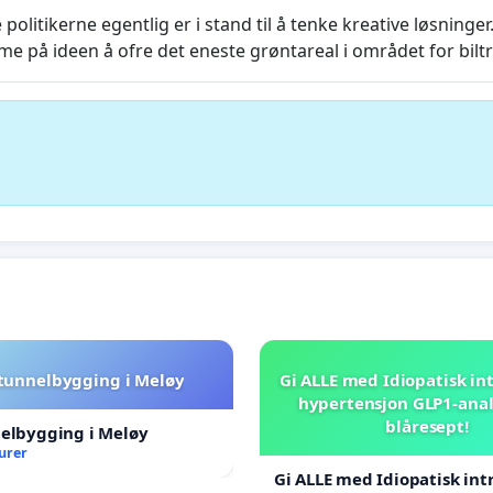
ikerne egentlig er i stand til å tenke kreative løsninger.
på ideen å ofre det eneste grøntareal i området for biltraf
 tunnelbygging i Meløy
Gi ALLE med Idiopatisk int
hypertensjon GLP1-ana
blåresept!
nelbygging i Meløy
urer
Gi ALLE med Idiopatisk int