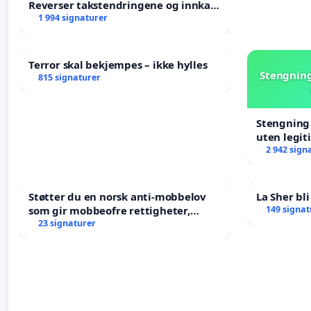
Reverser takstendringene og innkall
til ekstraordinært landsråd
1 994 signaturer
Terror skal bekjempes – ikke hylles
Stengning
815 signaturer
Stengning 
uten legit
2 942 sign
Støtter du en norsk anti-mobbelov
La Sher bli
som gir mobbeofre rettigheter,
149 signat
oppreisning og hjelp?
23 signaturer