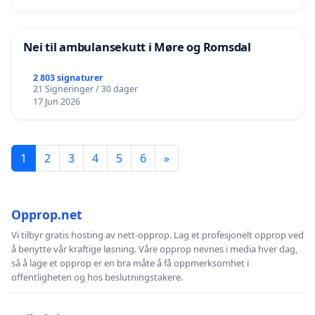
Nei til ambulansekutt i Møre og Romsdal
2 803 signaturer
21 Signeringer / 30 dager
17 Jun 2026
1
2
3
4
5
6
»
Opprop.net
Vi tilbyr gratis hosting av nett-opprop. Lag et profesjonelt opprop ved
å benytte vår kraftige løsning. Våre opprop nevnes i media hver dag,
så å lage et opprop er en bra måte å få oppmerksomhet i
offentligheten og hos beslutningstakere.