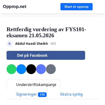
Opprop.net
Start et opprop
Rettferdig vurdering av FYS101-
eksamen 21.05.2026
Abdul Haadi Sheikh
· NO
A
Del på Facebook
Underskriftskampanje
Signeringer
Ekstra synlig
115