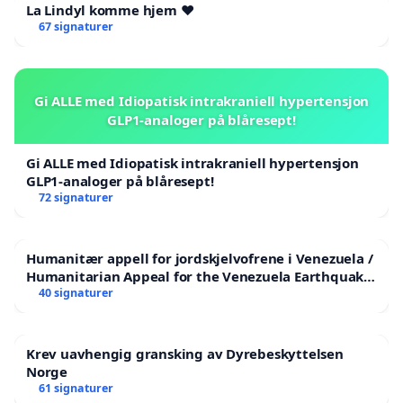
La Lindyl komme hjem ❤️
67 signaturer
Gi ALLE med Idiopatisk intrakraniell hypertensjon
GLP1-analoger på blåresept!
Gi ALLE med Idiopatisk intrakraniell hypertensjon
GLP1-analoger på blåresept!
72 signaturer
Humanitær appell for jordskjelvofrene i Venezuela /
Humanitarian Appeal for the Venezuela Earthquake
Victims
40 signaturer
Krev uavhengig gransking av Dyrebeskyttelsen
Norge
61 signaturer