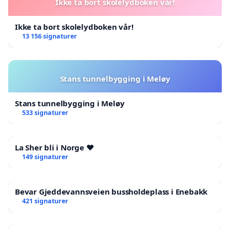
Ikke ta bort skolelydboken vår!
Ikke ta bort skolelydboken vår!
13 156 signaturer
Stans tunnelbygging i Meløy
Stans tunnelbygging i Meløy
533 signaturer
La Sher bli i Norge ❤️
149 signaturer
Bevar Gjeddevannsveien bussholdeplass i Enebakk
421 signaturer