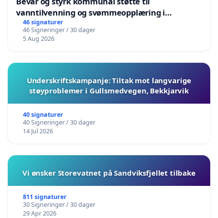
Bevar og styrk kommunal støtte til
vanntilvenning og svømmeopplæring i
barnehagene i Haugesund
46 signaturer
46 Signeringer / 30 dager
5 Aug 2026
Underskriftskampanje: Tiltak mot langvarige
støyproblemer i Gullsmedvegen, Bekkjarvik
40 signaturer
40 Signeringer / 30 dager
14 Jul 2026
Vi ønsker Storevatnet på Sandviksfjellet tilbake
811 signaturer
30 Signeringer / 30 dager
29 Apr 2026