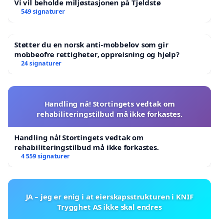
Vi vil beholde miljøstasjonen på Tjeldstø
549 signaturer
Støtter du en norsk anti-mobbelov som gir
mobbeofre rettigheter, oppreisning og hjelp?
24 signaturer
Handling nå! Stortingets vedtak om
rehabiliteringstilbud må ikke forkastes.
Handling nå! Stortingets vedtak om
rehabiliteringstilbud må ikke forkastes.
4 559 signaturer
JA – jeg er enig i at eierskapsstrukturen i KNIF
Trygghet AS ikke skal endres