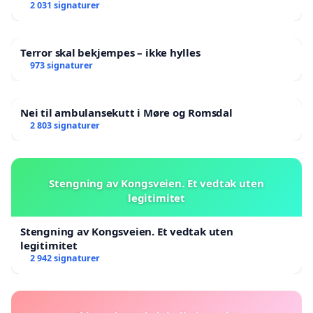
landsråd
2 031 signaturer
Terror skal bekjempes – ikke hylles
973 signaturer
Nei til ambulansekutt i Møre og Romsdal
2 803 signaturer
Stengning av Kongsveien. Et vedtak uten
legitimitet
Stengning av Kongsveien. Et vedtak uten
legitimitet
2 942 signaturer