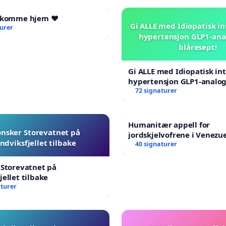
l komme hjem ❤️
Gi ALLE med Idiopatisk in
turer
hypertensjon GLP1-ana
blåresept!
Gi ALLE med Idiopatisk int
hypertensjon GLP1-analog
blåresept!
72 signaturer
Humanitær appell for
ønsker Storevatnet på
jordskjelvofrene i Venezue
ndviksfjellet tilbake
Humanitarian Appeal for 
40 signaturer
Venezuela Earthquake Vic
 Storevatnet på
jellet tilbake
aturer