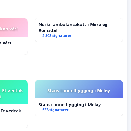
Nei til ambulansekutt i Møre og
oken vår!
Romsdal
2 803 signaturer
 vår!
 Et vedtak
Stans tunnelbygging i Meløy
t
Stans tunnelbygging i Meløy
533 signaturer
 Et vedtak