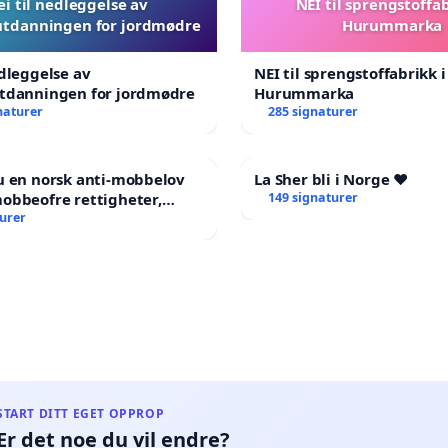
ei til nedleggelse av
NEI til sprengstoffab
utdanningen for jordmødre
Hurummarka
edleggelse av
NEI til sprengstoffabrikk i
utdanningen for jordmødre
Hurummarka
naturer
285 signaturer
u en norsk anti-mobbelov
La Sher bli i Norge ❤️
obbeofre rettigheter,
149 signaturer
ng og hjelp?
turer
START DITT EGET OPPROP
Er det noe du vil endre?