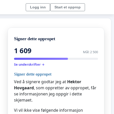
Logg inn
Start et opprop
Signer dette oppropet
1 609
Mål: 2 500
Se underskrifter →
Signer dette oppropet
Ved å signere godtar jeg at
Hektor
Hovgaard
, som oppretter av oppropet, får
se informasjonen jeg oppgir i dette
skjemaet.
Vi vil ikke vise følgende informasjon