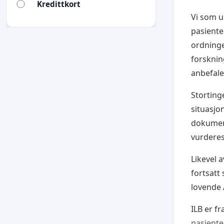
Kredittkort
Vi som u
pasienter
ordninge
forsknin
anbefale
Storting
situasjo
dokument
vurderes 
Likevel 
fortsatt
lovende 
ILB er f
pasiente