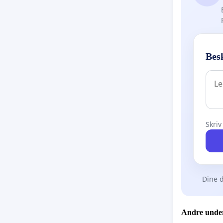
Besk
Skriv
Dine d
Andre under