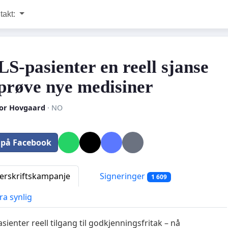
takt:
LS-pasienter en reell sjanse
å prøve nye medisiner
or Hovgaard
· NO
 på Facebook
rskriftskampanje
Signeringer
1 609
ra synlig
sienter reell tilgang til godkjenningsfritak – nå