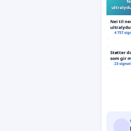
N
ultralyd
Nei til n
ultralyd
4 757 sig
Støtter d
som gir m
oppreisni
23 signa