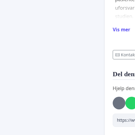
uforsvar
studien.
Dette he
Vis mer
overlate
medisin.
Kontak
Ingen alv
medisin
Del den
Stortinge
Hjelp den
-Pasiente
vurderi
-Høy risi
liv
-Behandl