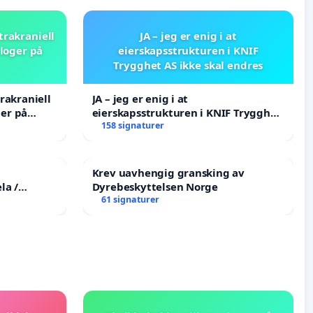
trakraniell
JA – jeg er enig i at
loger på
eierskapsstrukturen i KNIF
Trygghet AS ikke skal endres
rakraniell
JA – jeg er enig i at
er på
eierskapsstrukturen i KNIF Trygghet
AS ikke skal endres
158 signaturer
Krev uavhengig gransking av
la /
Dyrebeskyttelsen Norge
the
61 signaturer
tims