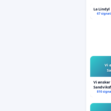
La Lindy
67 signa
Vi 
Sa
Vi ønsker
Sandviksf
810 sign