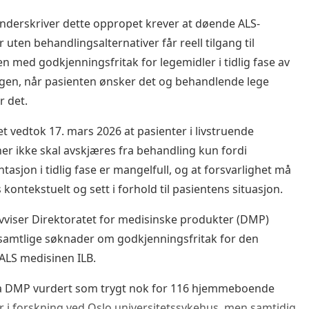
nderskriver dette oppropet krever at døende ALS-
 uten behandlingsalternativer får reell tilgang til
n med godkjenningsfritak for legemidler i tidlig fase av
gen, når pasienten ønsker det og behandlende lege
r det.
et vedtok 17. mars 2026 at pasienter i livstruende
ner ikke skal avskjæres fra behandling kun fordi
asjon i tidlig fase er mangelfull, og at forsvarlighet må
kontekstuelt og sett i forhold til pasientens situasjon.
avviser Direktoratet for medisinske produkter (DMP)
 samtlige søknader om godkjenningsfritak for den
ALS medisinen ILB.
ra DMP vurdert som trygt nok for 116 hjemmeboende
r i forskning ved Oslo universitetssykehus, men samtidig