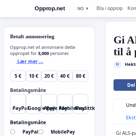
Opprop.net
Bla i opprop
Kon
NO ▼
Betalt annonsering
Gi A
Opprop.net vil annonsere dette
til 
oppropet for
3,000
personer.
Lær mer ...
Hekt
H
5 €
10 €
20 €
40 €
80 €
Del
Betalingsmåte
Unde
PayPal
Google Pay
Apple Pay
MobilePay
Kredittkort
Ekst
Betalingsmåte
PayPal
MobilePay
Gi ALS-pa