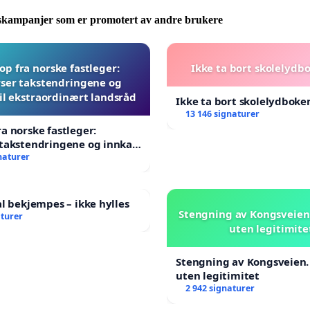
nter har ikke tid til å vente
skampanjer som er promotert av andre brukere
ndler om tillit til systemet og demokratiske prosesser.
ler om liv og død.
p fra norske fastleger:
Ikke ta bort skolelydb
ser takstendringene og
r handling nå!
til ekstraordinært landsråd
Ikke ta bort skolelydboken
13 146 signaturer
a norske fastleger:
takstendringene og innkall
aordinært landsråd
naturer
al bekjempes – ikke hylles
Stengning av Kongsveien.
aturer
uten legitimite
Stengning av Kongsveien.
uten legitimitet
2 942 signaturer