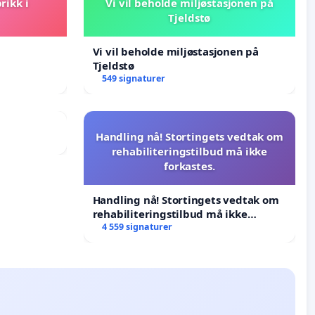
rikk i
Vi vil beholde miljøstasjonen på
Tjeldstø
Vi vil beholde miljøstasjonen på
Tjeldstø
549 signaturer
Handling nå! Stortingets vedtak om
rehabiliteringstilbud må ikke
forkastes.
Handling nå! Stortingets vedtak om
rehabiliteringstilbud må ikke
forkastes.
4 559 signaturer