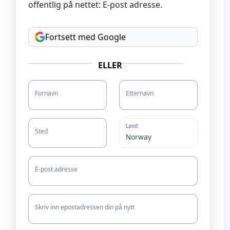
offentlig på nettet: E-post adresse.
Fortsett med Google
ELLER
Fornavn
Etternavn
Land
Sted
E-post adresse
Skriv inn epostadressen din på nytt