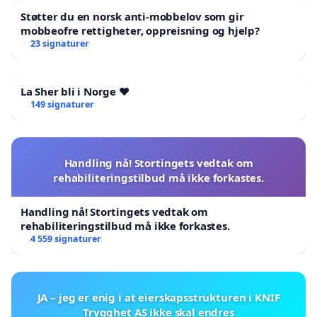
Støtter du en norsk anti-mobbelov som gir
mobbeofre rettigheter, oppreisning og hjelp?
23 signaturer
La Sher bli i Norge ❤️
149 signaturer
Handling nå! Stortingets vedtak om
rehabiliteringstilbud må ikke forkastes.
Handling nå! Stortingets vedtak om
rehabiliteringstilbud må ikke forkastes.
4 559 signaturer
JA – jeg er enig i at eierskapsstrukturen i KNIF
Trygghet AS ikke skal endres