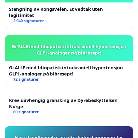
Stengning av Kongsveien. Et vedtak uten
legitimitet
2 940 signaturer
Gi ALLE med Idiopatisk intrakraniell hypertensjon
GLP1-analoger på blåresept!
Gi ALLE med Idiopatisk intrakraniell hypertensjon
GLP1-analoger på blåresept!
72 signaturer
Krev uavhengig gransking av Dyrebeskyttelsen
Norge
60 signaturer
Nei til nedleggelse av ultralydutdanningen for