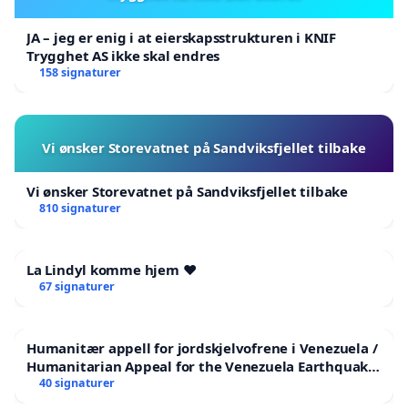
JA – jeg er enig i at eierskapsstrukturen i KNIF
Trygghet AS ikke skal endres
158 signaturer
Vi ønsker Storevatnet på Sandviksfjellet tilbake
Vi ønsker Storevatnet på Sandviksfjellet tilbake
810 signaturer
La Lindyl komme hjem ❤️
67 signaturer
Humanitær appell for jordskjelvofrene i Venezuela /
Humanitarian Appeal for the Venezuela Earthquake
Victims
40 signaturer