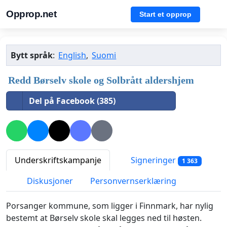
Opprop.net
Start et opprop
Bytt språk
:
English
,
Suomi
Redd Børselv skole og Solbrått aldershjem
Del på Facebook (385)
Underskriftskampanje
Signeringer
1 363
Diskusjoner
Personvernserklæring
Porsanger kommune, som ligger i Finnmark, har nylig
bestemt at Børselv skole skal legges ned til høsten.