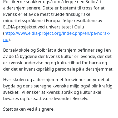
Politikerne snakker også om å legge ned Solbrått
aldershjem senere. Dette er bestemt til tross for at
kvensk er et av de mest truede finskugriske
minoritetsspråkene i Europa ifølge resultatene av
ELDIA-prosjektet ved universitetet i Oulu
(
http://www.eldia-project.org/index.php/en/pa-norsk-
no
).
Børselv skole og Solbrått aldershjem befinner seg i en
av de få bygdene der kvensk kultur er levende, der det
er kvensk undervisning og kulturtilbud for barna og
der det er kvenskspråklig personale på aldershjemmet.
Hvis skolen og aldershjemmet forsvinner betyr det at
bygda og dens særegne kvenske miljø også blir kraftig
svekket. Vi ønsker at kvensk språk og kultur skal
bevares og fortsatt være levende i Børselv.
Støtt saken ved å signere!