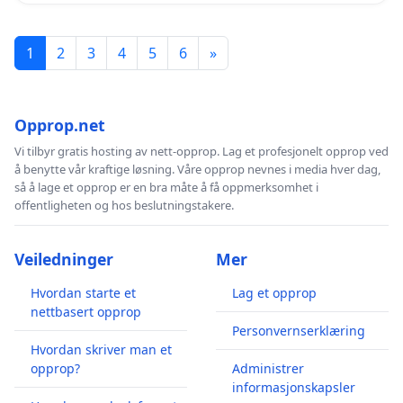
1
2
3
4
5
6
»
Opprop.net
Vi tilbyr gratis hosting av nett-opprop. Lag et profesjonelt opprop ved
å benytte vår kraftige løsning. Våre opprop nevnes i media hver dag,
så å lage et opprop er en bra måte å få oppmerksomhet i
offentligheten og hos beslutningstakere.
Veiledninger
Mer
Hvordan starte et
Lag et opprop
nettbasert opprop
Personvernserklæring
Hvordan skriver man et
opprop?
Administrer
informasjonskapsler