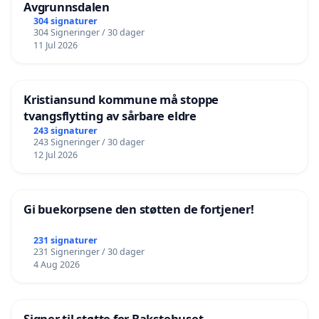
Movafagh, Hilde Marie Øgreid, rektor,
Avgrunnsdalen
304 signaturer
Metodistkirkens teologiske seminar
304 Signeringer / 30 dager
Munz, Marianne, teologistudent, MF
11 Jul 2026
Nordeide, Knut, teologistudent, MF
Nordengen, Per Anders, prest, foredragsholder og
Kristiansund kommune må stoppe
forfatter
tvangsflytting av sårbare eldre
Nylenna, Helge, prest, rådgiver i Bispemøtet i Den
243 signaturer
243 Signeringer / 30 dager
norske kirke
12 Jul 2026
Pettersen, Erling, biskop em.
Rossavik, Asle, prest, leder for presteforeningens
klimautvalg
Gi buekorpsene den støtten de fortjener!
Rystad, Linn Sæbø, stipendiat MF
231 signaturer
Sandnes, Karl Olav, professor i NT, MF
231 Signeringer / 30 dager
Saxegaard, Fredrik, førsteamanuensis i praktisk
4 Aug 2026
teologi og praktikumsleder, MF
Schorre, Hans-Jürgen, seniorrådgiver Kirkerådet,
Signer til støtte for Bakstehuset.