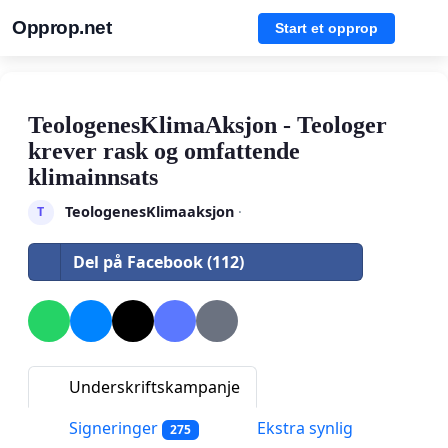
Opprop.net
Start et opprop
TeologenesKlimaAksjon - Teologer
krever rask og omfattende
klimainnsats
TeologenesKlimaaksjon
·
T
Del på Facebook (112)
Underskriftskampanje
Signeringer
Ekstra synlig
275