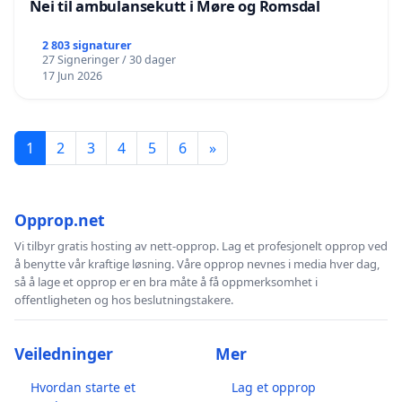
Nei til ambulansekutt i Møre og Romsdal
2 803 signaturer
27 Signeringer / 30 dager
17 Jun 2026
1
2
3
4
5
6
»
Opprop.net
Vi tilbyr gratis hosting av nett-opprop. Lag et profesjonelt opprop ved
å benytte vår kraftige løsning. Våre opprop nevnes i media hver dag,
så å lage et opprop er en bra måte å få oppmerksomhet i
offentligheten og hos beslutningstakere.
Veiledninger
Mer
Hvordan starte et
Lag et opprop