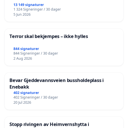
University of Edinburgh
13 149 signaturer
1 324 Signeringer / 30 dager
Jørgensen, Tor Berger, biskop em.
5 Jun 2026
Kartzow, Marianne Bjelland, professor i NT, UiO/TF
Kaufman, Tone Stangeland Kaufman, professor i
praktisk teologi, MF
Terror skal bekjempes – ikke hylles
Kessel, Birgitte, teologistudent, MF
844 signaturer
Knapstad, Reidar, prost i Sunnfjord
844 Signeringer / 30 dager
Kristiansen, Roald E, 1. amanuensis, UIT- Norges
2 Aug 2026
Arktiske Universitet
Liavåg, Mario, teologistudent, MF og
Bevar Gjeddevannsveien bussholdeplass i
studentforeningen: Kjønn, religion og klima
Enebakk
Magerøy, Lars Inge, pensjonert sokneprest
402 signaturer
402 Signeringer / 30 dager
Midttømme, Ingeborg, biskop i Møre bispedømme,
20 Jul 2026
Den norske kirke
Mjaaland, Marius, professor i systematisk teologi,
UiO/TF
Stopp rivingen av Heimvernshytta i