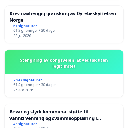
Krev uavhengig gransking av Dyrebeskyttelsen
Norge
61 signaturer
61 Signeringer / 30 dager
22 Jul 2026
Stengning av Kongsveien. Et vedtak uten
legitimitet
2 942 signaturer
61 Signeringer / 30 dager
25 Apr 2026
Bevar og styrk kommunal støtte til
vanntilvenning og svømmeopplæring i
barnehagene i Haugesund
43 signaturer