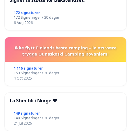
biolog og teolog
Setran, Jørgen Indregård, sokneprest i Stjørdal
172 signaturer
172 Signeringer / 30 dager
Skeie, Eyvind, forfatter, prest og salmedikter
6 Aug 2026
Sjøberg, Lovisa Mienna, førsteamanuensis, Samisk
høgskole
Solevåg, Anna Rebecca, professor i NT, VID
Ikke flytt Finlands beste camping – la oss være
Vitenskapelige høgskole, Stavanger
trygge Ounaskoski Camping Rovaniemi
Solbu, Hans Kristian, pensjonert prest, Trondheim
Stifoss-Hanssen, Hans, professor, Center of
1 116 signaturer
153 Signeringer / 30 dager
Diaconia and Professional Practice
4 Oct 2025
Stålsett, Sturla, professor diakoni, religion og
samfunn, MF
La Sher bli i Norge ❤️
Sætre, Per Kristian Hovden, stipendiat NT, MF
Thorbjørnsen, Svein Olaf, professor i etikk, MF
149 signaturer
Tjelle, Einar, assisterende generalsekretær,
149 Signeringer / 30 dager
21 Jul 2026
Mellomkirkelig råd for Den norske kirke