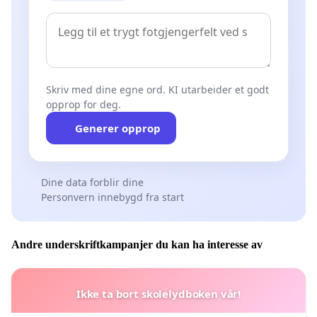
interkulturelle studier, Det teologiske fakultet
Grønvik, Knut, sokneprest, Lommedalen
Gulbrandsen, Jon Henrik, prost i Stjørdal
Guðmarsdóttir, Sigríður, førsteamanuensis i
systematisk teologi, VID
Skriv med dine egne ord. KI utarbeider et godt
Gylver, Sunniva, sokneprest Fagerborg og
opprop for deg.
universitetslektor II, MF
Generer opprop
Hageman, Ellen, teolog
Hegstad, Harald, professor i systematisk teologi,
Dine data forblir dine
MF
Personvern innebygd fra start
Heiene, Gunnar, professor i etikk, MF
Henriksen, Jan-Olav, professor i systematisk
teologi, MF
Andre underskriftkampanjer du kan ha interesse av
Hugdal, Gunhild Maria, stipendiat i etikk, MF
Joachimsen, Kristin, professor i GT, MF
Ikke ta bort skolelydboken vår!
Johnsen, Tore, PhD kandidat, World Christianity,