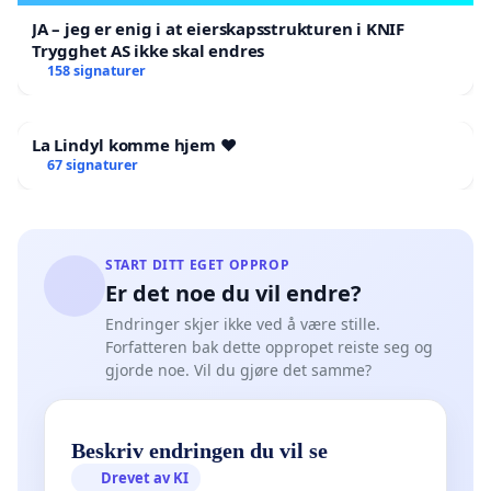
område
JA – jeg er enig i at eierskapsstrukturen i KNIF
Birkedal, Erling, førsteamanuensis i praktisk
Trygghet AS ikke skal endres
teologi, MF
158 signaturer
Czaika, Otfried, professor i kirkehistorie, MF
Dahl, Laila Riksaasen, biskop em.
La Lindyl komme hjem ❤️
Dahl, Per Arne, biskop em.
67 signaturer
Engedal, Leif Gunnar, professor em. i
religionspsykologi og sjelesorg
Fagermoen, Hege, prost i Søndre Follo
START DITT EGET OPPROP
Fretheim, Kjetil, professor i etikk og diakoni,
Er det noe du vil endre?
prorektor MF
Endringer skjer ikke ved å være stille.
Gammelsæter, Marianne Bergsjø, sokneprest
Forfatteren bak dette oppropet reiste seg og
gjorde noe. Vil du gjøre det samme?
Grau, Marion, professor i systematisk teologi, MF
Gresseth, Birte Andersen, Sokneprest i Skatval,
Stjørdal
Beskriv endringen du vil se
Grung, Anne Hege, Førsteamanuensis i
Drevet av KI