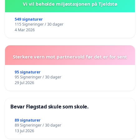
ungdom.pdf
Vi vil beholde miljøstasjonen på Tjeldstø
· Pave Frans, Laudato Si:
549 signaturer
115 Signeringer / 30 dager
https://laudatosi.com/watch
4 Mar 2026
· Religions for peace – rainforest initiative:
https://rfp.org/religions-for-peace-interfaith-
Sterkere vern mot partnervold før det er for sent
rainforest-initiative-concept-note
95 signaturer
95 Signeringer / 30 dager
29 Jul 2026
Bevar Fløgstad skule som skole.
89 signaturer
89 Signeringer / 30 dager
13 Jul 2026