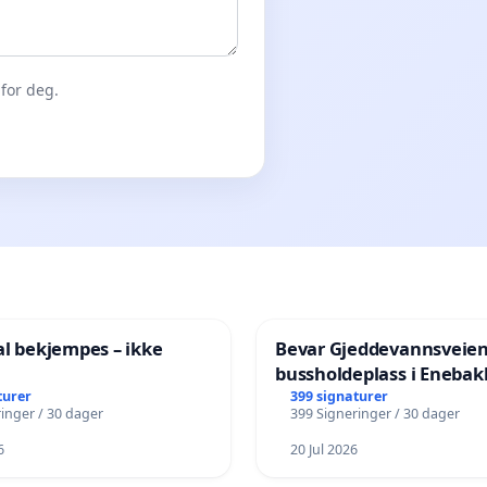
for deg.
al bekjempes – ikke
Bevar Gjeddevannsveie
bussholdeplass i Enebak
turer
399 signaturer
inger / 30 dager
399 Signeringer / 30 dager
6
20 Jul 2026