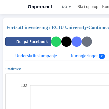
Opprop.net
Bla i opprop
Kon
NO ▼
Fortsatt investering i ECIU University/Continue
Del på Facebook
Underskriftskampanje
Kunngjøringer
2
Statistikk
202