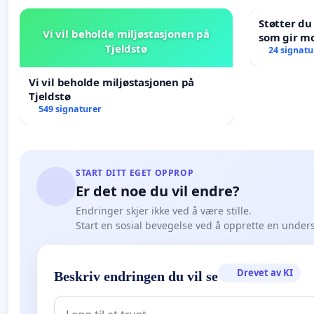
Støtter du
Vi vil beholde miljøstasjonen på
som gir mo
Tjeldstø
oppreisnin
24 signatu
Vi vil beholde miljøstasjonen på
Tjeldstø
549 signaturer
START DITT EGET OPPROP
Er det noe du vil endre?
Endringer skjer ikke ved å være stille.
Start en sosial bevegelse ved å opprette en under
Drevet av KI
Beskriv endringen du vil se