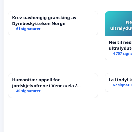
Krev uavhengig gransking av
Ne
Dyrebeskyttelsen Norge
ultralydu
61 signaturer
Nei til ne
ultralydu
4 757 sign
Humanitær appell for
La Lindyl
jordskjelvofrene i Venezuela /
67 signatu
Humanitarian Appeal for the
40 signaturer
Venezuela Earthquake Victims