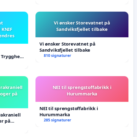
at
Vi ønsker Storevatnet på
i KNIF
Sandviksfjellet tilbake
 endres
Vi ønsker Storevatnet på
Sandviksfjellet tilbake
810 signaturer
F Trygghet
rakraniell
NEI til sprengstoffabrikk i
loger på
Hurummarka
NEI til sprengstoffabrikk i
Hurummarka
rakraniell
285 signaturer
er på