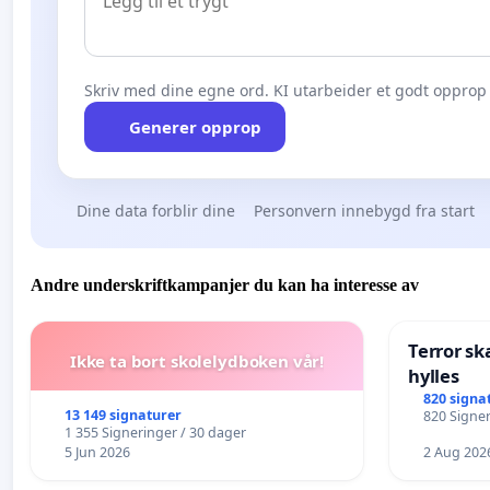
Skriv med dine egne ord. KI utarbeider et godt opprop 
Generer opprop
Dine data forblir dine
Personvern innebygd fra start
Andre underskriftkampanjer du kan ha interesse av
Terror sk
Ikke ta bort skolelydboken vår!
hylles
820 signa
13 149 signaturer
820 Signer
1 355 Signeringer / 30 dager
5 Jun 2026
2 Aug 202