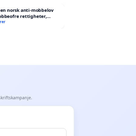
 en norsk anti-mobbelov
bbeofre rettigheter,
g og hjelp?
rer
skriftskampanje.