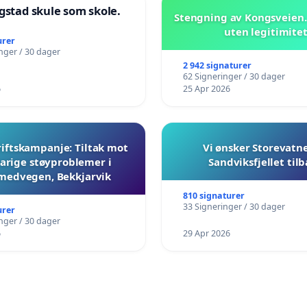
gstad skule som skole.
Stengning av Kongsveien.
uten legitimite
urer
nger / 30 dager
2 942 signaturer
62 Signeringer / 30 dager
6
25 Apr 2026
iftskampanje: Tiltak mot
Vi ønsker Storevatn
arige støyproblemer i
Sandviksfjellet til
medvegen, Bekkjarvik
810 signaturer
33 Signeringer / 30 dager
urer
nger / 30 dager
6
29 Apr 2026