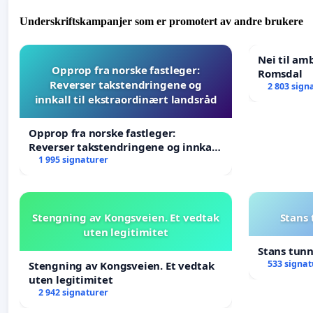
Underskriftskampanjer som er promotert av andre brukere
Nei til am
Opprop fra norske fastleger:
Romsdal
Reverser takstendringene og
2 803 sign
innkall til ekstraordinært landsråd
Opprop fra norske fastleger:
Reverser takstendringene og innkall
til ekstraordinært landsråd
1 995 signaturer
Stengning av Kongsveien. Et vedtak
Stans
uten legitimitet
Stans tun
533 signat
Stengning av Kongsveien. Et vedtak
uten legitimitet
2 942 signaturer