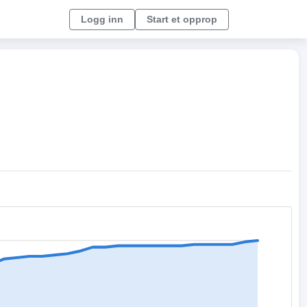
Logg inn
Start et opprop