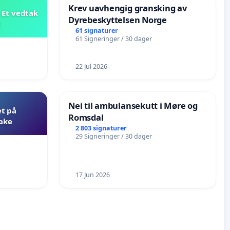
Krev uavhengig gransking av
 Et vedtak
Dyrebeskyttelsen Norge
t
61 signaturer
61 Signeringer / 30 dager
22 Jul 2026
Nei til ambulansekutt i Møre og
et på
Romsdal
bake
2 803 signaturer
29 Signeringer / 30 dager
17 Jun 2026