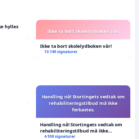
e hylles
Ikke ta bort skolelydboken vår!
Ikke ta bort skolelydboken vår!
13 149 signaturer
Handling nå! Stortingets vedtak om
rehabiliteringstilbud må ikke
forkastes.
Handling nå! Stortingets vedtak om
rehabiliteringstilbud må ikke
forkastes.
4 559 signaturer