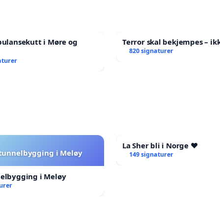
bulansekutt i Møre og
Terror skal bekjempes – ikk
820 signaturer
aturer
La Sher bli i Norge ❤️
 tunnelbygging i Meløy
149 signaturer
nelbygging i Meløy
urer