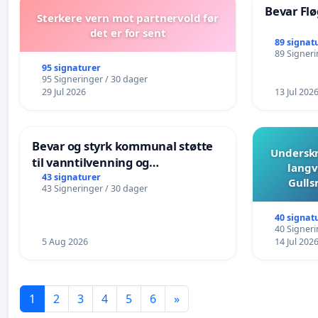
Bevar Flø
Sterkere vern mot partnervold før
det er for sent
89 signat
89 Signeri
95 signaturer
95 Signeringer / 30 dager
29 Jul 2026
13 Jul 202
Bevar og styrk kommunal støtte
Underskr
til vanntilvenning og
langv
svømmeopplæring i barnehagene
43 signaturer
Gulls
43 Signeringer / 30 dager
i Haugesund
40 signat
40 Signeri
5 Aug 2026
14 Jul 202
1
2
3
4
5
6
»