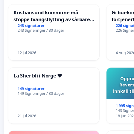
Kristiansund kommune må
Gi bueko
stoppe tvangsflytting av sårbare
fortjener
eldre
243 signaturer
226 signa
243 Signeringer / 30 dager
226 Signer
12 Jul 2026
4 Aug 202
La Sher bli i Norge ❤️
Opprop
Revers
149 signaturer
innkall t
149 Signeringer / 30 dager
1 995 sig
143 Signer
21 Jul 2026
18 Jun 202