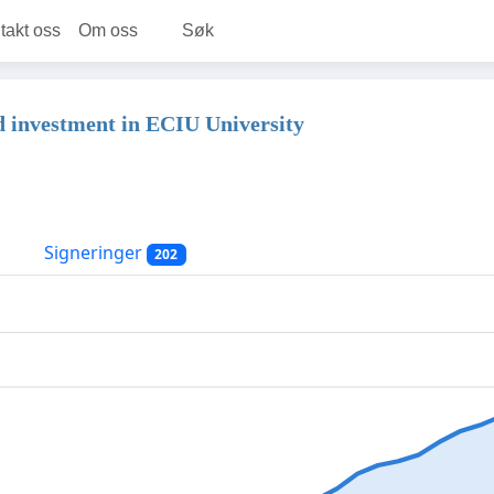
takt oss
Om oss
Søk
d investment in ECIU University
Signeringer
202