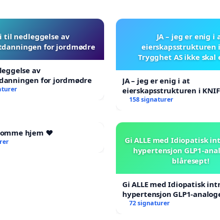
i til nedleggelse av
JA – jeg er enig i 
tdanningen for jordmødre
eierskapsstrukturen 
Trygghet AS ikke skal
dleggelse av
tdanningen for jordmødre
JA – jeg er enig i at
aturer
eierskapsstrukturen i KNI
AS ikke skal endres
158 signaturer
 komme hjem ❤️
Gi ALLE med Idiopatisk int
rer
hypertensjon GLP1-ana
blåresept!
Gi ALLE med Idiopatisk int
hypertensjon GLP1-analog
blåresept!
72 signaturer