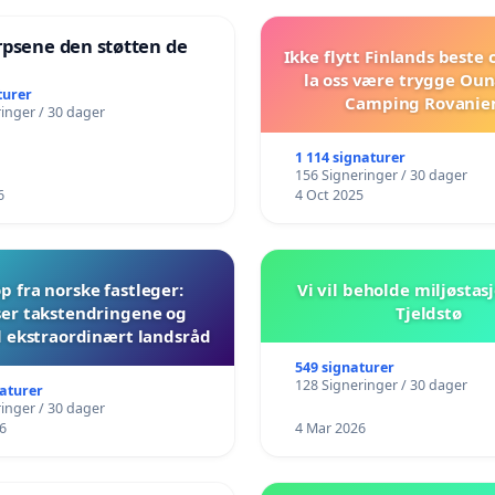
rpsene den støtten de
Ikke flytt Finlands beste
!
la oss være trygge Oun
turer
Camping Rovanie
inger / 30 dager
1 114 signaturer
156 Signeringer / 30 dager
6
4 Oct 2025
 fra norske fastleger:
Vi vil beholde miljøstas
er takstendringene og
Tjeldstø
il ekstraordinært landsråd
549 signaturer
128 Signeringer / 30 dager
naturer
inger / 30 dager
6
4 Mar 2026