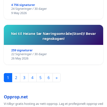
4 756 signaturer
24 Signeringer / 30 dager
9 May 2026
Nei til Heiane Sør Næringsområde(Stord)! Bevar
regnskogen!
259 signaturer
22 Signeringer / 30 dager
26 May 2026
1
2
3
4
5
6
»
Opprop.net
Vi tilbyr gratis hosting av nett-opprop. Lag et profesjonelt opprop ved