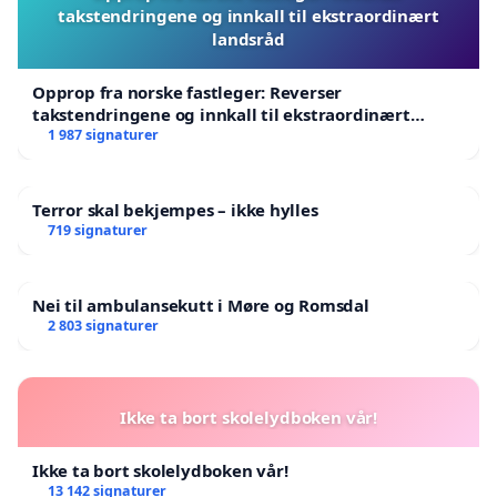
takstendringene og innkall til ekstraordinært
landsråd
Opprop fra norske fastleger: Reverser
takstendringene og innkall til ekstraordinært
landsråd
1 987 signaturer
Terror skal bekjempes – ikke hylles
719 signaturer
Nei til ambulansekutt i Møre og Romsdal
2 803 signaturer
Ikke ta bort skolelydboken vår!
Ikke ta bort skolelydboken vår!
13 142 signaturer