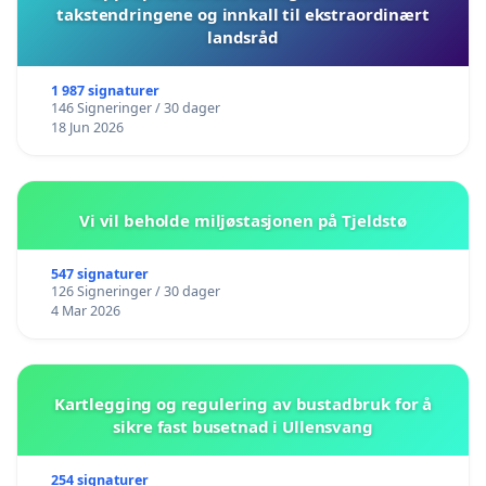
takstendringene og innkall til ekstraordinært
landsråd
1 987 signaturer
146 Signeringer / 30 dager
18 Jun 2026
Vi vil beholde miljøstasjonen på Tjeldstø
547 signaturer
126 Signeringer / 30 dager
4 Mar 2026
Kartlegging og regulering av bustadbruk for å
sikre fast busetnad i Ullensvang
254 signaturer