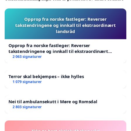
Opprop fra norske fastleger: Reverser
takstendringene og innkall til ekstraordinært
landsråd
Opprop fra norske fastleger: Reverser
takstendringene og innkall til ekstraordinært
landsråd
2 063 signaturer
Terror skal bekjempes – ikke hylles
1 079 signaturer
Nei til ambulansekutt i Møre og Romsdal
2 803 signaturer
Ikke ta bort skolelydboken vår!