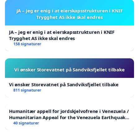
JA – jeg er enig i at eierskapsstrukturen i KNIF
Trygghet AS ikke skal endres
JA – jeg er enig i at eierskapsstrukturen i KNIF
Trygghet AS ikke skal endres
158 signaturer
Vi ønsker Storevatnet på Sandviksfjellet tilbake
Vi ønsker Storevatnet på Sandviksfjellet tilbake
811 signaturer
Humanitær appell for jordskjelvofrene i Venezuela /
Humanitarian Appeal for the Venezuela Earthquake
Victims
40 signaturer