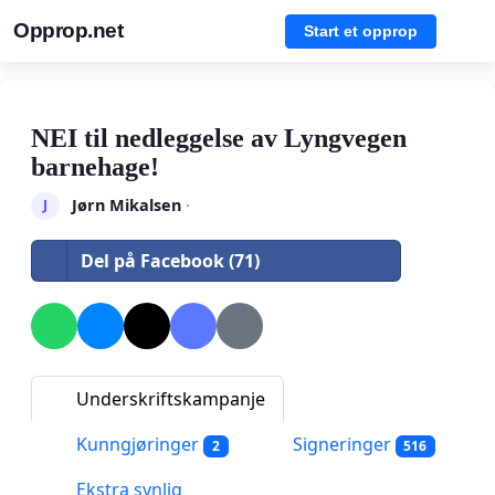
Opprop.net
Start et opprop
NEI til nedleggelse av Lyngvegen
barnehage!
Jørn Mikalsen
·
J
Del på Facebook (71)
Underskriftskampanje
Kunngjøringer
Signeringer
2
516
Ekstra synlig