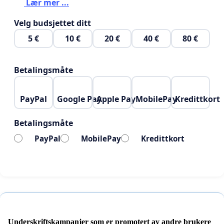
Lær mer ...
Vi ønsker ikke gi oss uten å ha sagt hvort og ønsker
at flest mulig er med på et opprop mot Porsgrunn
Velg budsjettet ditt
kommune!
5 €
10 €
20 €
40 €
80 €
Betalingsmåte
PayPal
Google Pay
Apple Pay
MobilePay
Kredittkort
Betalingsmåte
PayPal
MobilePay
Kredittkort
Underskriftskampanjer som er promotert av andre brukere