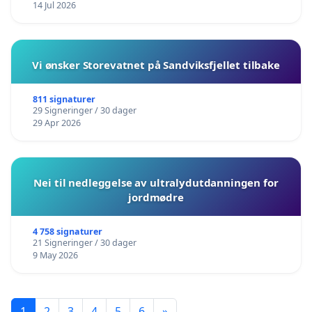
14 Jul 2026
Vi ønsker Storevatnet på Sandviksfjellet tilbake
811 signaturer
29 Signeringer / 30 dager
29 Apr 2026
Nei til nedleggelse av ultralydutdanningen for
jordmødre
4 758 signaturer
21 Signeringer / 30 dager
9 May 2026
1
2
3
4
5
6
»