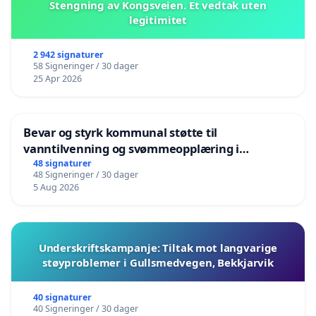
Stengning av Kongsveien. Et vedtak uten
legitimitet
2 942 signaturer
58 Signeringer / 30 dager
25 Apr 2026
Bevar og styrk kommunal støtte til
vanntilvenning og svømmeopplæring i
barnehagene i Haugesund
48 signaturer
48 Signeringer / 30 dager
5 Aug 2026
Underskriftskampanje: Tiltak mot langvarige
støyproblemer i Gullsmedvegen, Bekkjarvik
40 signaturer
40 Signeringer / 30 dager