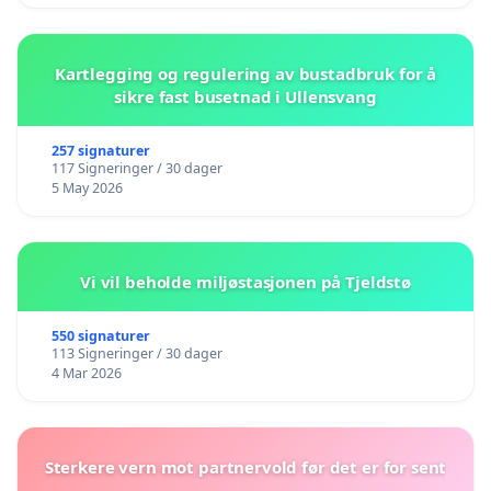
Kartlegging og regulering av bustadbruk for å
sikre fast busetnad i Ullensvang
257 signaturer
117 Signeringer / 30 dager
5 May 2026
Vi vil beholde miljøstasjonen på Tjeldstø
550 signaturer
113 Signeringer / 30 dager
4 Mar 2026
Sterkere vern mot partnervold før det er for sent