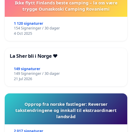
Ikke flytt Finlands beste camping – la oss være
trygge Ounaskoski Camping Rovaniemi
1 120 signaturer
154 Signeringer / 30 dager
4 Oct 2025
La Sher bli i Norge ❤️
149 signaturer
149 Signeringer / 30 dager
21 Jul 2026
Opprop fra norske fastleger: Reverser
takstendringene og innkall til ekstraordinært
landsråd
2 017 signaturer