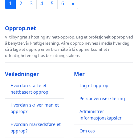
1
2
3
4
5
6
»
Opprop.net
Vi tilbyr gratis hosting av nett-opprop. Lag et profesjonelt opprop ved
å benytte vår kraftige løsning. Våre opprop nevnes i media hver dag,
så å lage et opprop er en bra måte å få oppmerksomhet i
offentligheten og hos beslutningstakere.
Veiledninger
Mer
Hvordan starte et
Lag et opprop
nettbasert opprop
Personvernserklæring
Hvordan skriver man et
opprop?
Administrer
informasjonskapsler
Hvordan markedsføre et
opprop?
Om oss