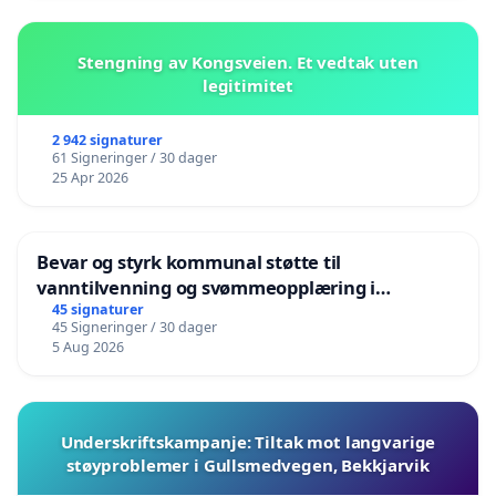
Stengning av Kongsveien. Et vedtak uten
legitimitet
2 942 signaturer
61 Signeringer / 30 dager
25 Apr 2026
Bevar og styrk kommunal støtte til
vanntilvenning og svømmeopplæring i
barnehagene i Haugesund
45 signaturer
45 Signeringer / 30 dager
5 Aug 2026
Underskriftskampanje: Tiltak mot langvarige
støyproblemer i Gullsmedvegen, Bekkjarvik