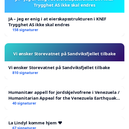
Trygghet AS ikke skal endres
JA – jeg er enig i at eierskapsstrukturen i KNIF
Trygghet AS ikke skal endres
158 signaturer
Vi ønsker Storevatnet på Sandviksfjellet tilbake
Vi ønsker Storevatnet på Sandviksfjellet tilbake
810 signaturer
Humanitær appell for jordskjelvofrene i Venezuela /
Humanitarian Appeal for the Venezuela Earthquake
Victims
40 signaturer
La Lindyl komme hjem ❤️
67 signaturer