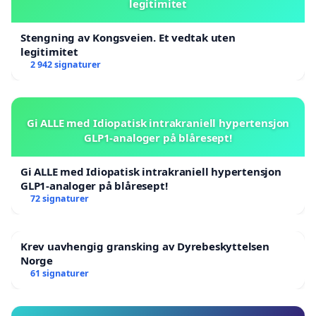
legitimitet
Stengning av Kongsveien. Et vedtak uten
legitimitet
2 942 signaturer
Gi ALLE med Idiopatisk intrakraniell hypertensjon
GLP1-analoger på blåresept!
Gi ALLE med Idiopatisk intrakraniell hypertensjon
GLP1-analoger på blåresept!
72 signaturer
Krev uavhengig gransking av Dyrebeskyttelsen
Norge
61 signaturer