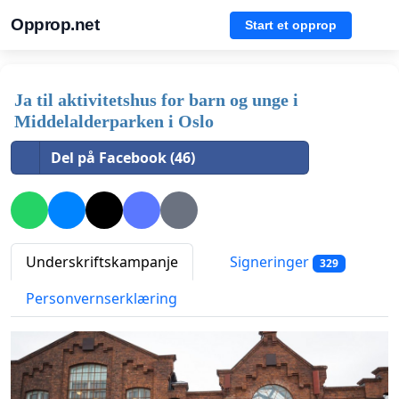
Opprop.net
Start et opprop
Ja til aktivitetshus for barn og unge i
Middelalderparken i Oslo
Del på Facebook (46)
Underskriftskampanje
Signeringer
329
Personvernserklæring