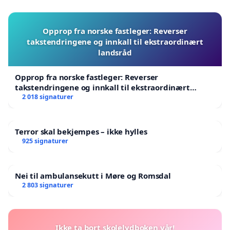
Opprop fra norske fastleger: Reverser
takstendringene og innkall til ekstraordinært
landsråd
Opprop fra norske fastleger: Reverser
takstendringene og innkall til ekstraordinært
landsråd
2 018 signaturer
Terror skal bekjempes – ikke hylles
925 signaturer
Nei til ambulansekutt i Møre og Romsdal
2 803 signaturer
Ikke ta bort skolelydboken vår!