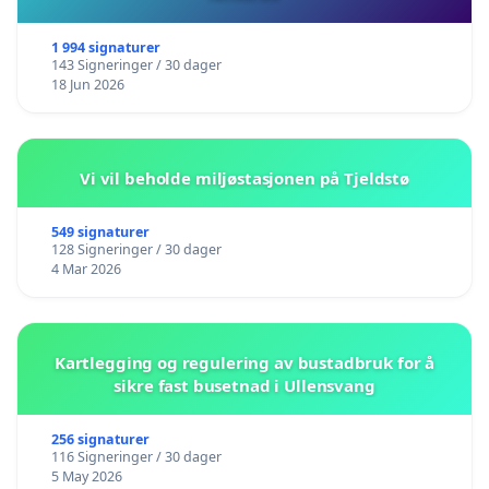
1 994 signaturer
143 Signeringer / 30 dager
18 Jun 2026
Vi vil beholde miljøstasjonen på Tjeldstø
549 signaturer
128 Signeringer / 30 dager
4 Mar 2026
Kartlegging og regulering av bustadbruk for å
sikre fast busetnad i Ullensvang
256 signaturer
116 Signeringer / 30 dager
5 May 2026