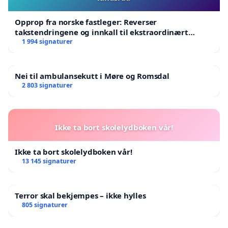
Opprop fra norske fastleger: Reverser
takstendringene og innkall til ekstraordinært
landsråd
1 994 signaturer
Nei til ambulansekutt i Møre og Romsdal
2 803 signaturer
Ikke ta bort skolelydboken vår!
Ikke ta bort skolelydboken vår!
13 145 signaturer
Terror skal bekjempes – ikke hylles
805 signaturer