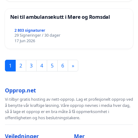
Nei til ambulansekutt i Møre og Romsdal
2 803 signaturer
29 Signeringer / 30 dager
17 Jun 2026
1
2
3
4
5
6
»
Opprop.net
Vi tilbyr gratis hosting av nett-opprop. Lag et profesjonelt opprop ved
å benytte vår kraftige løsning. Våre opprop nevnes i media hver dag,
så å lage et opprop er en bra måte å få oppmerksomhet i
offentligheten og hos beslutningstakere.
Veiledninger
Mer