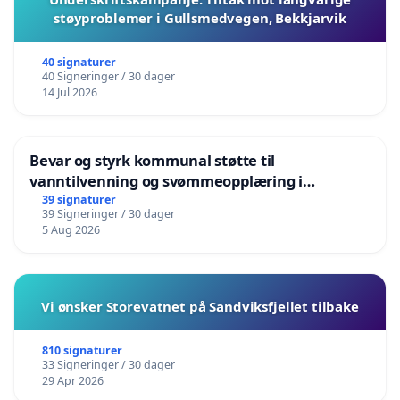
støyproblemer i Gullsmedvegen, Bekkjarvik
40 signaturer
40 Signeringer / 30 dager
14 Jul 2026
Bevar og styrk kommunal støtte til
vanntilvenning og svømmeopplæring i
barnehagene i Haugesund
39 signaturer
39 Signeringer / 30 dager
5 Aug 2026
Vi ønsker Storevatnet på Sandviksfjellet tilbake
810 signaturer
33 Signeringer / 30 dager
29 Apr 2026