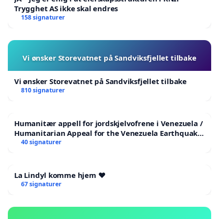
Trygghet AS ikke skal endres
158 signaturer
Vi ønsker Storevatnet på Sandviksfjellet tilbake
Vi ønsker Storevatnet på Sandviksfjellet tilbake
810 signaturer
Humanitær appell for jordskjelvofrene i Venezuela /
Humanitarian Appeal for the Venezuela Earthquake
Victims
40 signaturer
La Lindyl komme hjem ❤️
67 signaturer