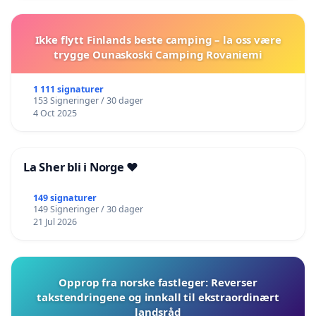
Ikke flytt Finlands beste camping – la oss være
trygge Ounaskoski Camping Rovaniemi
1 111 signaturer
153 Signeringer / 30 dager
4 Oct 2025
La Sher bli i Norge ❤️
149 signaturer
149 Signeringer / 30 dager
21 Jul 2026
Opprop fra norske fastleger: Reverser
takstendringene og innkall til ekstraordinært
landsråd