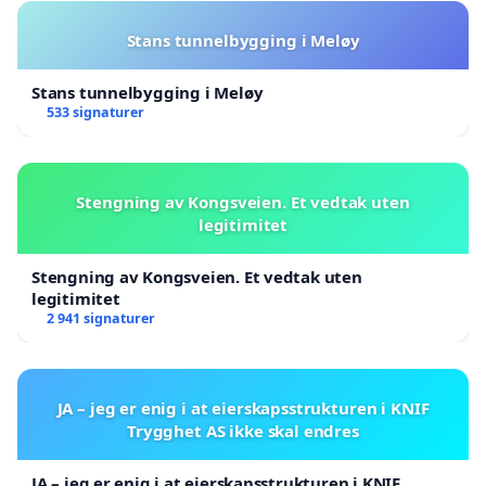
Stans tunnelbygging i Meløy
Stans tunnelbygging i Meløy
533 signaturer
Stengning av Kongsveien. Et vedtak uten
legitimitet
Stengning av Kongsveien. Et vedtak uten
legitimitet
2 941 signaturer
JA – jeg er enig i at eierskapsstrukturen i KNIF
Trygghet AS ikke skal endres
JA – jeg er enig i at eierskapsstrukturen i KNIF