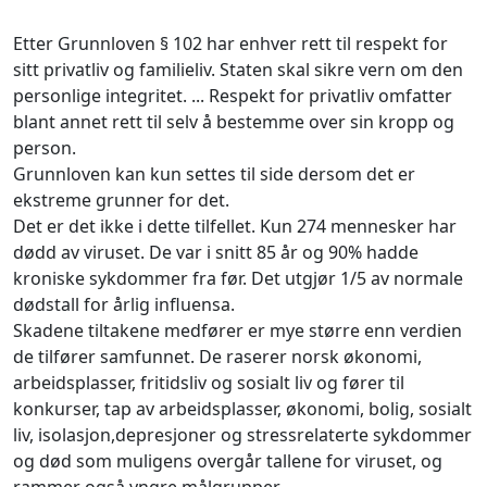
Etter Grunnloven § 102 har enhver rett til respekt for
sitt privatliv og familieliv. Staten skal sikre vern om den
personlige integritet. ... Respekt for privatliv omfatter
blant annet rett til selv å bestemme over sin kropp og
person.
Grunnloven kan kun settes til side dersom det er
ekstreme grunner for det.
Det er det ikke i dette tilfellet. Kun 274 mennesker har
dødd av viruset. De var i snitt 85 år og 90% hadde
kroniske sykdommer fra før. Det utgjør 1/5 av normale
dødstall for årlig influensa.
Skadene tiltakene medfører er mye større enn verdien
de tilfører samfunnet. De raserer norsk økonomi,
arbeidsplasser, fritidsliv og sosialt liv og fører til
konkurser, tap av arbeidsplasser, økonomi, bolig, sosialt
liv, isolasjon,depresjoner og stressrelaterte sykdommer
og død som muligens overgår tallene for viruset, og