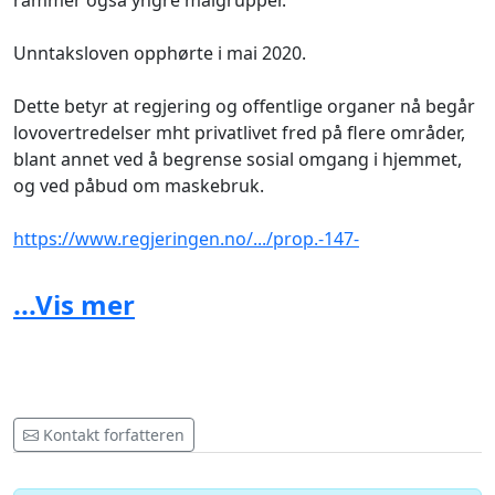
rammer også yngre målgrupper.
Unntaksloven opphørte i mai 2020.
Dette betyr at regjering og offentlige organer nå begår
lovovertredelser mht privatlivet fred på flere områder,
blant annet ved å begrense sosial omgang i hjemmet,
og ved påbud om maskebruk.
https://www.regjeringen.no/.../prop.-147-
l.../id2504160/...
...Vis mer
https://www.facebook.com/groups/1066376647150124
Kontakt forfatteren