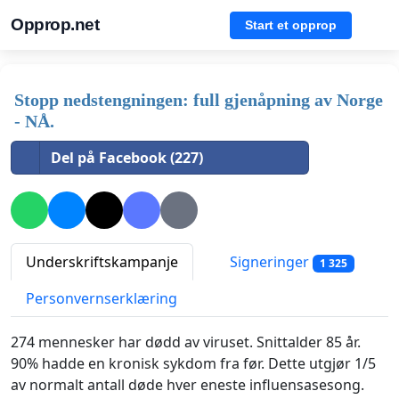
Opprop.net
Start et opprop
Stopp nedstengningen: full gjenåpning av Norge
- NÅ.
Del på Facebook (227)
Underskriftskampanje
Signeringer
1 325
Personvernserklæring
274 mennesker har dødd av viruset. Snittalder 85 år.
90% hadde en kronisk sykdom fra før. Dette utgjør 1/5
av normalt antall døde hver eneste influensasesong.