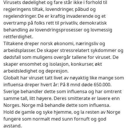
Virusets dødelighet og fare står ikke i forhold til
regjeringens tiltak, lovendringer, påbud og
regelendringer. De er kraftig invaderende og et
overtramp på folks rett til privatliv, demokratisk
behandling av lovendringsprosesser og lovmessig
rettferdighet.
Tiltakene dreper norsk økonomi, næringsliv og
arbeidsplasser. De skaper stressrelatert sykdommer og
dødsfall som muligens overgår tallene for viruset. De
skaper ensomhet og isolasjon, konkurser, økt
arbeidsledighet og depresjon.
Globalt har viruset tatt livet av nøyaktig like mange som
influensa dreper hvert år: På 8 mnd døde 650.000.
Sverige behandler dette som influensa og har omtrent
samme tall, litt høyere. Deres smitterate er lavere enn
Norges. Norge må behandle dette som influensa.
Hold de gamle og syke hjemme, og la resten av Norge
fungere som normalt med sunn fornuft og god
avstand.