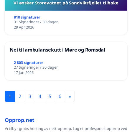
Vi ønsker Storevatnet på Sandviksfjellet tilbake
810 signaturer
31 Signeringer / 30 dager
29 Apr 2026
Nei til ambulansekutt i Møre og Romsdal
2 803 signaturer
27 Signeringer / 30 dager
17 Jun 2026
1
2
3
4
5
6
»
Opprop.net
Vi tilbyr gratis hosting av nett-opprop. Lag et profesjonelt opprop ved