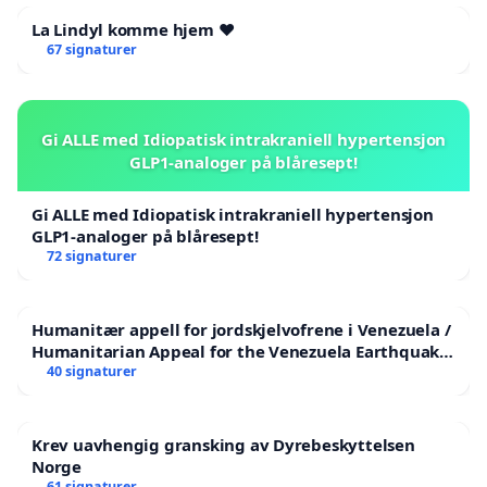
La Lindyl komme hjem ❤️
67 signaturer
Gi ALLE med Idiopatisk intrakraniell hypertensjon
GLP1-analoger på blåresept!
Gi ALLE med Idiopatisk intrakraniell hypertensjon
GLP1-analoger på blåresept!
72 signaturer
Humanitær appell for jordskjelvofrene i Venezuela /
Humanitarian Appeal for the Venezuela Earthquake
Victims
40 signaturer
Krev uavhengig gransking av Dyrebeskyttelsen
Norge
61 signaturer