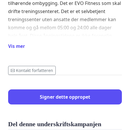
tilhørende ombygging. Det er EVO Fitness som skal
drifte treningssenteret. Det er et selvbetjent
treningssenter uten ansatte der medlemmer kan
komme og gå mellom 05:00 og 24:00 alle dager
hele året. Disse åpningstidene er ikke forenelig
med med et treningssenter plassert i et rolig
Vis mer
nabolag i en blindgate, der de omkringliggende
naboene har soveromsvinduene plassert vendt
mot bygget.
Kontakt forfatteren
Ser man på besøks oversikten på EVO Frysja, ser
man at det er aktivitet på senteret fra åpningstid til
Signer dette oppropet
stengetid. Det er derfor rimelig å anta at det
kommer til å være trafikk på treningssenteret i
Langmyrgrenda innenfor hele den foreslåtte tiden.
Del denne underskriftskampanjen
Oslos støy-forskrift sier at støy skal unngås i