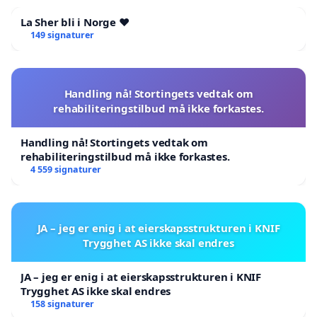
La Sher bli i Norge ❤️
149 signaturer
Handling nå! Stortingets vedtak om
rehabiliteringstilbud må ikke forkastes.
Handling nå! Stortingets vedtak om
rehabiliteringstilbud må ikke forkastes.
4 559 signaturer
JA – jeg er enig i at eierskapsstrukturen i KNIF
Trygghet AS ikke skal endres
JA – jeg er enig i at eierskapsstrukturen i KNIF
Trygghet AS ikke skal endres
158 signaturer