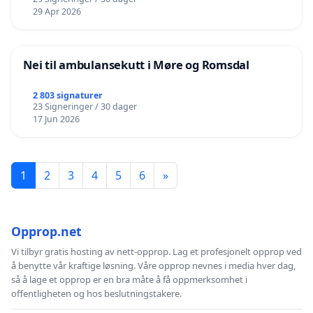
29 Apr 2026
Nei til ambulansekutt i Møre og Romsdal
2 803 signaturer
23 Signeringer / 30 dager
17 Jun 2026
1
2
3
4
5
6
»
Opprop.net
Vi tilbyr gratis hosting av nett-opprop. Lag et profesjonelt opprop ved
å benytte vår kraftige løsning. Våre opprop nevnes i media hver dag,
så å lage et opprop er en bra måte å få oppmerksomhet i
offentligheten og hos beslutningstakere.