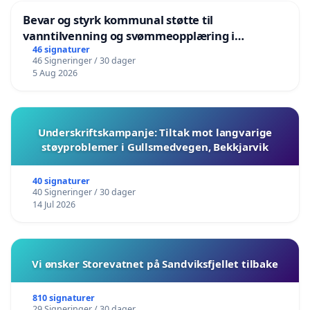
Bevar og styrk kommunal støtte til
vanntilvenning og svømmeopplæring i
barnehagene i Haugesund
46 signaturer
46 Signeringer / 30 dager
5 Aug 2026
Underskriftskampanje: Tiltak mot langvarige
støyproblemer i Gullsmedvegen, Bekkjarvik
40 signaturer
40 Signeringer / 30 dager
14 Jul 2026
Vi ønsker Storevatnet på Sandviksfjellet tilbake
810 signaturer
29 Signeringer / 30 dager