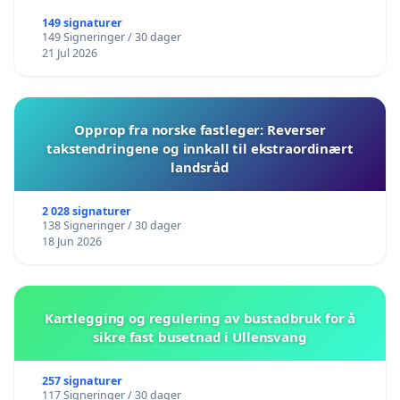
149 signaturer
149 Signeringer / 30 dager
21 Jul 2026
Opprop fra norske fastleger: Reverser
takstendringene og innkall til ekstraordinært
landsråd
2 028 signaturer
138 Signeringer / 30 dager
18 Jun 2026
Kartlegging og regulering av bustadbruk for å
sikre fast busetnad i Ullensvang
257 signaturer
117 Signeringer / 30 dager