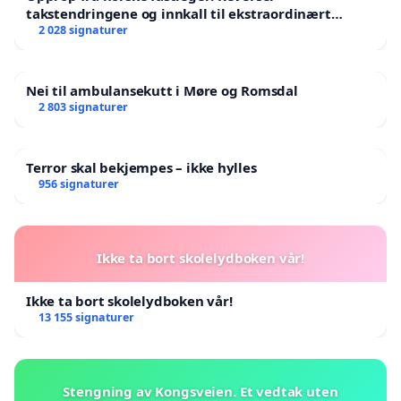
takstendringene og innkall til ekstraordinært
det er dårlig tid. Jo flere som sender inn klage jo
landsråd
2 028 signaturer
desto bedre. Underskriftskampanjen sendes inn
separat, så privatpersoner oppfordres også til å
Nei til ambulansekutt i Møre og Romsdal
sende inn egen klage.
2 803 signaturer
Vi takker alle for bidraget til å lage Langmyrgrenda
til et bedre sted å bo!
Terror skal bekjempes – ikke hylles
956 signaturer
Ikke ta bort skolelydboken vår!
Ikke ta bort skolelydboken vår!
13 155 signaturer
Stengning av Kongsveien. Et vedtak uten