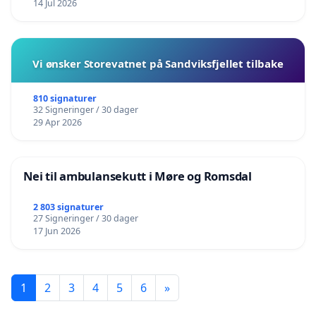
14 Jul 2026
Vi ønsker Storevatnet på Sandviksfjellet tilbake
810 signaturer
32 Signeringer / 30 dager
29 Apr 2026
Nei til ambulansekutt i Møre og Romsdal
2 803 signaturer
27 Signeringer / 30 dager
17 Jun 2026
1
2
3
4
5
6
»