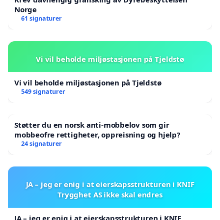
Norge
61 signaturer
Vi vil beholde miljøstasjonen på Tjeldstø
Vi vil beholde miljøstasjonen på Tjeldstø
549 signaturer
Støtter du en norsk anti-mobbelov som gir
mobbeofre rettigheter, oppreisning og hjelp?
24 signaturer
JA – jeg er enig i at eierskapsstrukturen i KNIF
Trygghet AS ikke skal endres
JA – jeg er enig i at eierskapsstrukturen i KNIF