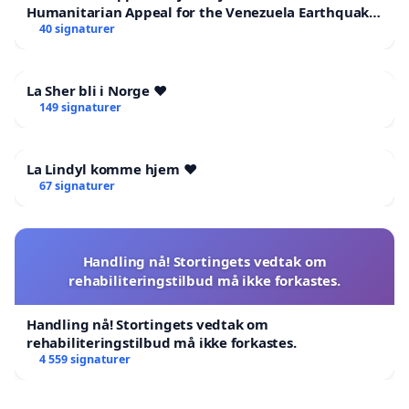
Humanitarian Appeal for the Venezuela Earthquake
Victims
40 signaturer
La Sher bli i Norge ❤️
149 signaturer
La Lindyl komme hjem ❤️
67 signaturer
Handling nå! Stortingets vedtak om
rehabiliteringstilbud må ikke forkastes.
Handling nå! Stortingets vedtak om
rehabiliteringstilbud må ikke forkastes.
4 559 signaturer