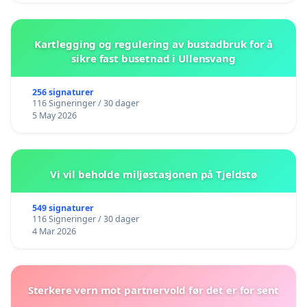
Kartlegging og regulering av bustadbruk for å
sikre fast busetnad i Ullensvang
256 signaturer
116 Signeringer / 30 dager
5 May 2026
Vi vil beholde miljøstasjonen på Tjeldstø
549 signaturer
116 Signeringer / 30 dager
4 Mar 2026
Sterkere vern mot partnervold før det er for sent