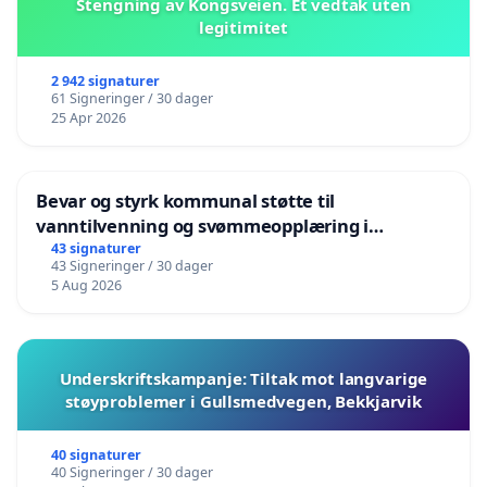
Stengning av Kongsveien. Et vedtak uten
legitimitet
2 942 signaturer
61 Signeringer / 30 dager
25 Apr 2026
Bevar og styrk kommunal støtte til
vanntilvenning og svømmeopplæring i
barnehagene i Haugesund
43 signaturer
43 Signeringer / 30 dager
5 Aug 2026
Underskriftskampanje: Tiltak mot langvarige
støyproblemer i Gullsmedvegen, Bekkjarvik
40 signaturer
40 Signeringer / 30 dager