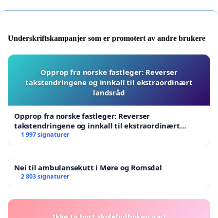
Underskriftskampanjer som er promotert av andre brukere
Opprop fra norske fastleger: Reverser
takstendringene og innkall til ekstraordinært
landsråd
Opprop fra norske fastleger: Reverser
takstendringene og innkall til ekstraordinært
landsråd
1 997 signaturer
Nei til ambulansekutt i Møre og Romsdal
2 803 signaturer
Ikke ta bort skolelydboken vår!