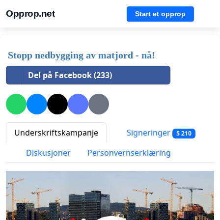
Opprop.net
Start et opprop
Stopp nedbygging av matjord - nå!
Del på Facebook (233)
Underskriftskampanje
Signeringer
5 210
Diskusjoner
Personvernserklæring