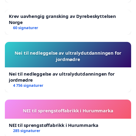
Monica Moa Wester
Hans Egil Wester
Krev uavhengig gransking av Dyrebeskyttelsen
Norge
Hege Dahl Lysberg
60 signaturer
Ole Johan Lysberg
Tove Lindsetmo
Christer Dahle
Nei til nedleggelse av ultralydutdanningen for
Irina Hildrum Myrvik
jordmødre
Kari Lervik
Ivar Fridtjof Saugestad
Nei til nedleggelse av ultralydutdanningen for
jordmødre
Berit Lysberg Brauten
4 756 signaturer
Terje Brauten
NEI til sprengstoffabrikk i Hurummarka
NEI til sprengstoffabrikk i Hurummarka
285 signaturer