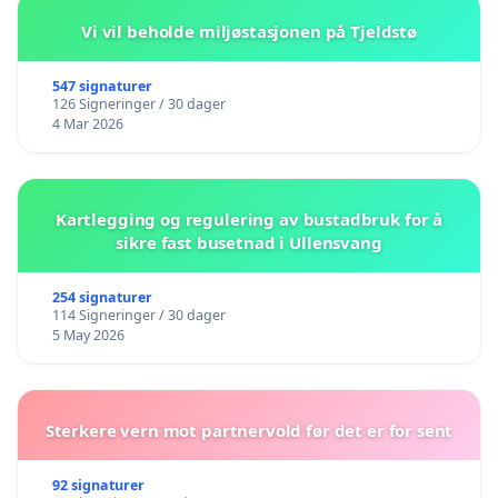
Vi vil beholde miljøstasjonen på Tjeldstø
547 signaturer
126 Signeringer / 30 dager
4 Mar 2026
Kartlegging og regulering av bustadbruk for å
sikre fast busetnad i Ullensvang
254 signaturer
114 Signeringer / 30 dager
5 May 2026
Sterkere vern mot partnervold før det er for sent
92 signaturer