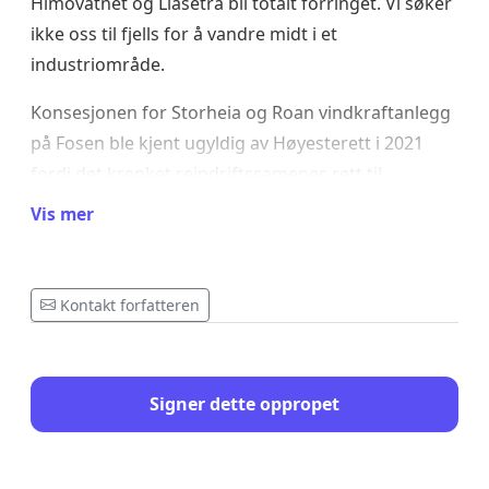
Himovatnet og Liasetra bli totalt forringet. Vi søker
ikke oss til fjells for å vandre midt i et
industriområde.
Konsesjonen for Storheia og Roan vindkraftanlegg
på Fosen ble kjent ugyldig av Høyesterett i 2021
fordi det krenket reindriftssamenes rett til
kulturutøvelse etter ifølge FNs konvensjon om sivile
Vis mer
og politiske rettigheter. Det er da svært alvorlig at
ANEO på ny planlegger for et nytt
menneskerettighetsbrudd, ved å plassere et
Kontakt forfatteren
vindkraftanlegg på Veglofjellet - midt i
reinbeitedistriktets vinterbeite.
Signer dette oppropet
Regjeringa har nå lagt fram sin naturmelding som
stadfester at “nedbygging og andre arealendringer
er den viktigste negative påvirkningen på