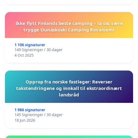
Ikke flytt Finlands beste camping – la oss være
trygge Ounaskoski Camping Rovaniemi
1 106 signaturer
149 Signeringer / 30 dager
4 Oct 2025
Opprop fra norske fastleger: Reverser
takstendringene og innkall til ekstraordinært
landsråd
1 986 signaturer
145 Signeringer / 30 dager
18 Jun 2026