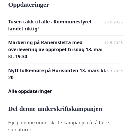
Oppdateringer
naturmangfoldet”. Veglofjellet og resten av
Nordfjellet er nettopp et slikt naturområde der
Tusen takk til alle - Kommunestyret
fugle- og dyrelivet får leve i fred.
23.5.2025
landet riktig!
Naturkartleggingene i området er mangelfulle,
men det er registrert truede dyre og plantearter.
Markering på Ranemsletta med
12.5.2025
Ved Veglofjellet er Nordelvas utspring, ei av
overlevering av oppropet tirsdag 13. mai
sideelvene til Namsen, et nasjonalt laksevassdrag.
kl. 19:30
Området har også både samiske og norske
Nytt folkemøte på Horisonten 13. mars kl.
kulturminner.
5.3.2025
20
En av hovedgrunnene til at folk velger å bosette
Alle oppdateringer
seg i Overhalla er lett tilgang til store
naturområder. Nordfjella ble i Overhalla kommunes
Del denne underskriftskampanjen
friluftslivskartlegging i 2018 stadfestet å være et
“svært viktig friluftsområde” og et “stort turområde
Hjelp denne underskriftskampanjen å få flere
uten tilrettelegging”. En eventuell
signaturer.