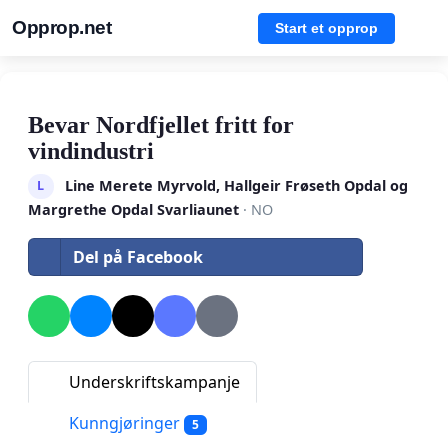
Opprop.net
Start et opprop
Bevar Nordfjellet fritt for
vindindustri
Line Merete Myrvold, Hallgeir Frøseth Opdal og
L
Margrethe Opdal Svarliaunet
· NO
Del på Facebook
Underskriftskampanje
Kunngjøringer
5