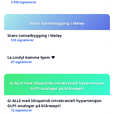
2 939 signaturer
Kjersti Lervik
Mats Harald Myrvold
Simen Øvereng Sørgaard
Stans tunnelbygging i Meløy
Karen Øvereng Sørgaard
Tom Christian Nynes
Stans tunnelbygging i Meløy
Guro Aar Haugdal
533 signaturer
Julie Skilhagen Klykken
Maia Skaret Engblom
La Lindyl komme hjem ❤️
Ragnhild Haugdal
67 signaturer
Håvard og Liv Myrvold
Hans Normann Estensen
Gi ALLE med Idiopatisk intrakraniell hypertensjon
Gisken Amdal MoaHåvard Moa
GLP1-analoger på blåresept!
Eli Ane Lervik
Tove og Svein Magne Lervik
Gi ALLE med Idiopatisk intrakraniell hypertensjon
Kirsten og Andreas Svarliaunet
GLP1-analoger på blåresept!
72 signaturer
Isak Opdal Svarliaunet