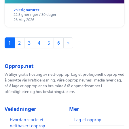
259 signaturer
22 Signeringer / 30 dager
26 May 2026
1
2
3
4
5
6
»
Opprop.net
Vi tilbyr gratis hosting av nett-opprop. Lag et profesjonelt opprop ved
å benytte vår kraftige løsning. Våre opprop nevnes i media hver dag,
så å lage et opprop er en bra måte å få oppmerksomhet i
offentligheten og hos beslutningstakere.
Veiledninger
Mer
Hvordan starte et
Lag et opprop
nettbasert opprop