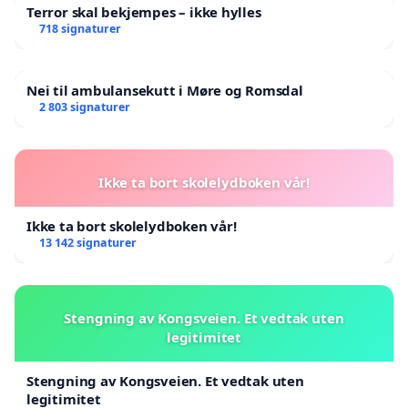
kommunestyre lytter til folket og sier nei
Terror skal bekjempes – ikke hylles
718 signaturer
til vindkraft på Veglofjellet.
Nei til ambulansekutt i Møre og Romsdal
2 803 signaturer
Ikke ta bort skolelydboken vår!
Ikke ta bort skolelydboken vår!
13 142 signaturer
Følgende hadde signert da oppropet ble lansert 2.
oktober 2024:
Stengning av Kongsveien. Et vedtak uten
Hallgeir Frøseth Opdal
legitimitet
Margrethe Opdal Svarliaunet
Line Merete Myrvold
Stengning av Kongsveien. Et vedtak uten
legitimitet
Sigurd Wøien