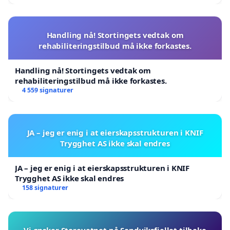
Handling nå! Stortingets vedtak om
rehabiliteringstilbud må ikke forkastes.
Handling nå! Stortingets vedtak om
rehabiliteringstilbud må ikke forkastes.
4 559 signaturer
JA – jeg er enig i at eierskapsstrukturen i KNIF
Trygghet AS ikke skal endres
JA – jeg er enig i at eierskapsstrukturen i KNIF
Trygghet AS ikke skal endres
158 signaturer
Vi ønsker Storevatnet på Sandviksfjellet tilbake