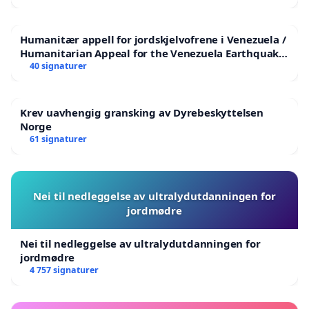
Humanitær appell for jordskjelvofrene i Venezuela /
Humanitarian Appeal for the Venezuela Earthquake
Victims
40 signaturer
Krev uavhengig gransking av Dyrebeskyttelsen
Norge
61 signaturer
Nei til nedleggelse av ultralydutdanningen for
jordmødre
Nei til nedleggelse av ultralydutdanningen for
jordmødre
4 757 signaturer