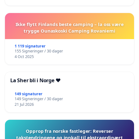
Ikke flytt Finlands beste camping – la oss være
trygge Ounaskoski Camping Rovaniemi
1 119 signaturer
155 Signeringer / 30 dager
4 Oct 2025
La Sher bli i Norge ❤️
149 signaturer
149 Signeringer / 30 dager
21 Jul 2026
Opprop fra norske fastleger: Reverser
takstendringene og innkall til ekstraordinært