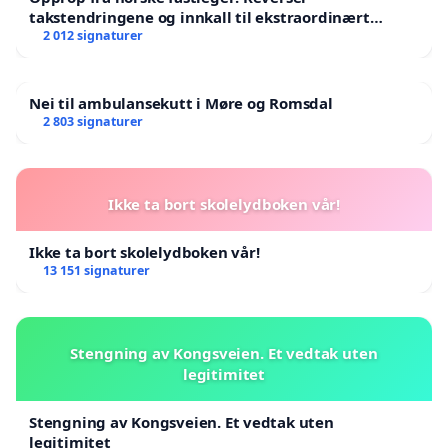
takstendringene og innkall til ekstraordinært
landsråd
2 012 signaturer
Nei til ambulansekutt i Møre og Romsdal
2 803 signaturer
Ikke ta bort skolelydboken vår!
Ikke ta bort skolelydboken vår!
13 151 signaturer
Stengning av Kongsveien. Et vedtak uten
legitimitet
Stengning av Kongsveien. Et vedtak uten
legitimitet