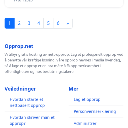
17 Jun 2026
1
2
3
4
5
6
»
Opprop.net
Vi tilbyr gratis hosting av nett-opprop. Lag et profesjonelt opprop ved
å benytte vår kraftige løsning. Våre opprop nevnes i media hver dag,
så å lage et opprop er en bra måte å få oppmerksomhet i
offentligheten og hos beslutningstakere.
Veiledninger
Mer
Hvordan starte et
Lag et opprop
nettbasert opprop
Personvernserklæring
Hvordan skriver man et
opprop?
Administrer