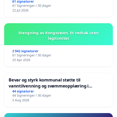
61 signaturer
61 Signeringer / 30 dager
22 Jul 2026
Stengning av Kongsveien. Et vedtak uten
legitimitet
2 942 signaturer
61 Signeringer / 30 dager
25 Apr 2026
Bevar og styrk kommunal støtte til
vanntilvenning og svømmeopplæring i
barnehagene i Haugesund
44 signaturer
44 Signeringer / 30 dager
5 Aug 2026