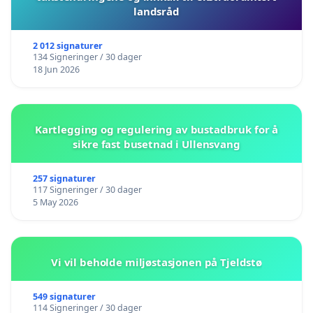
landsråd
2 012 signaturer
134 Signeringer / 30 dager
18 Jun 2026
Kartlegging og regulering av bustadbruk for å
sikre fast busetnad i Ullensvang
257 signaturer
117 Signeringer / 30 dager
5 May 2026
Vi vil beholde miljøstasjonen på Tjeldstø
549 signaturer
114 Signeringer / 30 dager