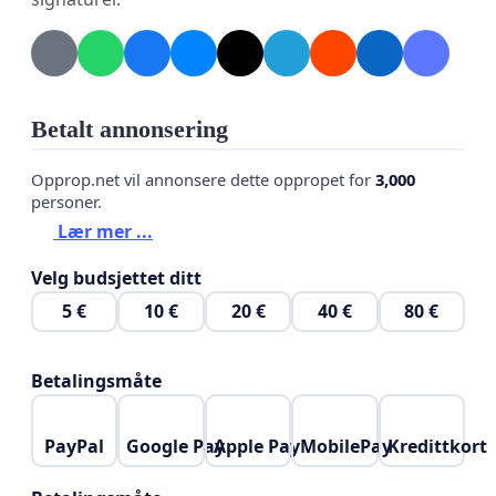
En trygg skolevei og mindre biltrafikk
To ungdomsskoler i kommunen – for valgfrihet
og miljøskifte ved behov
Betalt annonsering
Å bevare skogen, ballbanene og de unike
Opprop.net vil annonsere dette oppropet for
3,000
personer.
uteområdene til barneskolebarna våre
Lær mer ...
Velg budsjettet ditt
Signer – og hjelp oss vise at Frogn trenger
5 €
10 €
20 €
40 €
80 €
Dyrløkkeåsen som den er i dag.
Betalingsmåte
PayPal
Google Pay
Apple Pay
MobilePay
Kredittkort