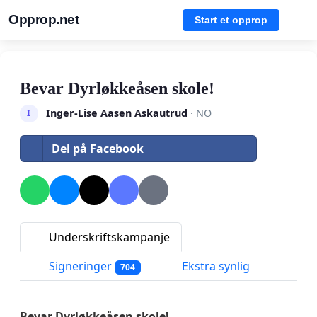
Opprop.net
Start et opprop
Bevar Dyrløkkeåsen skole!
Inger-Lise Aasen Askautrud
· NO
I
Del på Facebook
Underskriftskampanje
Signeringer
Ekstra synlig
704
Bevar Dyrløkkeåsen skole!