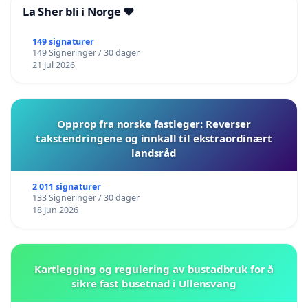
La Sher bli i Norge ❤️
149 signaturer
149 Signeringer / 30 dager
21 Jul 2026
Opprop fra norske fastleger: Reverser
takstendringene og innkall til ekstraordinært
landsråd
2 011 signaturer
133 Signeringer / 30 dager
18 Jun 2026
Kartlegging og regulering av bustadbruk for å
sikre fast busetnad i Ullensvang