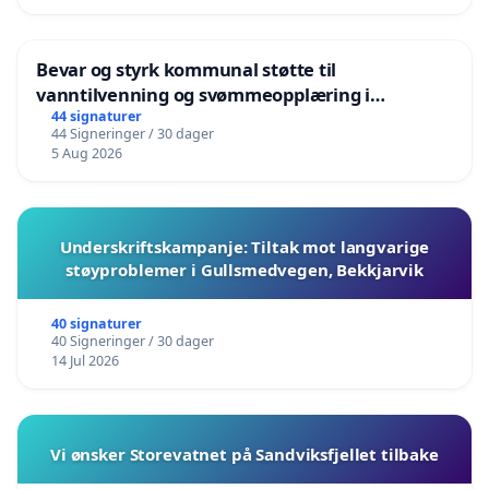
Bevar og styrk kommunal støtte til
vanntilvenning og svømmeopplæring i
barnehagene i Haugesund
44 signaturer
44 Signeringer / 30 dager
5 Aug 2026
Underskriftskampanje: Tiltak mot langvarige
støyproblemer i Gullsmedvegen, Bekkjarvik
40 signaturer
40 Signeringer / 30 dager
14 Jul 2026
Vi ønsker Storevatnet på Sandviksfjellet tilbake