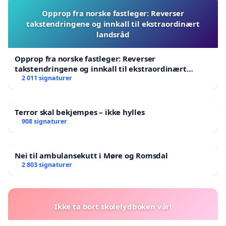
Opprop fra norske fastleger: Reverser
takstendringene og innkall til ekstraordinært
landsråd
Opprop fra norske fastleger: Reverser
takstendringene og innkall til ekstraordinært
landsråd
2 011 signaturer
Terror skal bekjempes – ikke hylles
908 signaturer
Nei til ambulansekutt i Møre og Romsdal
2 803 signaturer
Ikke ta bort skolelydboken vår!