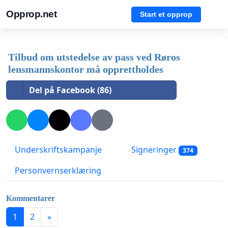
Opprop.net
Start et opprop
Tilbud om utstedelse av pass ved Røros
lensmannskontor må opprettholdes
Del på Facebook (86)
Underskriftskampanje
Signeringer
374
Personvernserklæring
Kommentarer
1
2
»