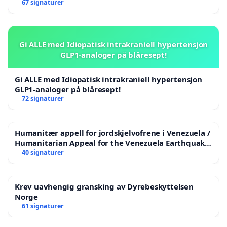
67 signaturer
Gi ALLE med Idiopatisk intrakraniell hypertensjon
GLP1-analoger på blåresept!
Gi ALLE med Idiopatisk intrakraniell hypertensjon
GLP1-analoger på blåresept!
72 signaturer
Humanitær appell for jordskjelvofrene i Venezuela /
Humanitarian Appeal for the Venezuela Earthquake
Victims
40 signaturer
Krev uavhengig gransking av Dyrebeskyttelsen
Norge
61 signaturer