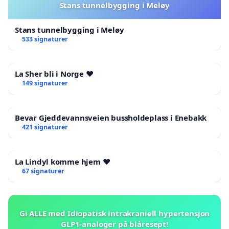
Stans tunnelbygging i Meløy
Stans tunnelbygging i Meløy
533 signaturer
La Sher bli i Norge ❤️
149 signaturer
Bevar Gjeddevannsveien bussholdeplass i Enebakk
421 signaturer
La Lindyl komme hjem ❤️
67 signaturer
Gi ALLE med Idiopatisk intrakraniell hypertensjon
GLP1-analoger på blåresept!