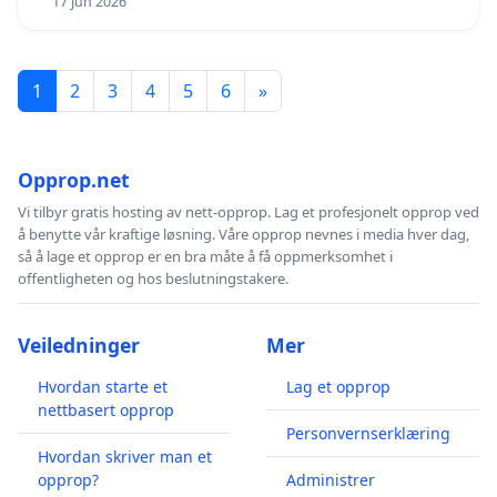
17 Jun 2026
1
2
3
4
5
6
»
Opprop.net
Vi tilbyr gratis hosting av nett-opprop. Lag et profesjonelt opprop ved
å benytte vår kraftige løsning. Våre opprop nevnes i media hver dag,
så å lage et opprop er en bra måte å få oppmerksomhet i
offentligheten og hos beslutningstakere.
Veiledninger
Mer
Hvordan starte et
Lag et opprop
nettbasert opprop
Personvernserklæring
Hvordan skriver man et
opprop?
Administrer