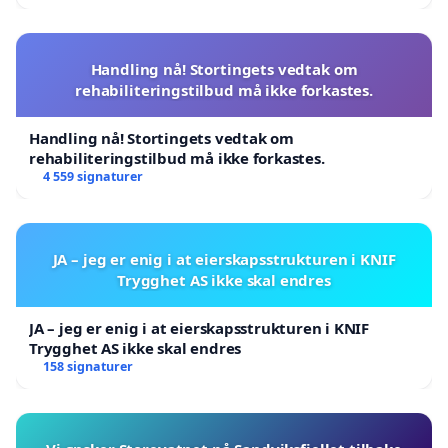
Handling nå! Stortingets vedtak om
rehabiliteringstilbud må ikke forkastes.
Handling nå! Stortingets vedtak om
rehabiliteringstilbud må ikke forkastes.
4 559 signaturer
JA – jeg er enig i at eierskapsstrukturen i KNIF
Trygghet AS ikke skal endres
JA – jeg er enig i at eierskapsstrukturen i KNIF
Trygghet AS ikke skal endres
158 signaturer