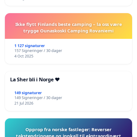
Ikke flytt Finlands beste camping – la oss være
trygge Ounaskoski Camping Rovaniemi
1 127 signaturer
157 Signeringer / 30 dager
4 Oct 2025
La Sher bli i Norge ❤️
149 signaturer
149 Signeringer / 30 dager
21 Jul 2026
Opprop fra norske fastleger: Reverser
takstendringene og innkall til ekstraordinært