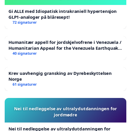
Gi ALLE med Idiopatisk intrakraniell hypertensjon
GLP1-analoger på blåresept!
72 signaturer
Humanitær appell for jordskjelvofrene i Venezuela /
Humanitarian Appeal for the Venezuela Earthquake
Victims
40 signaturer
Krev uavhengig gransking av Dyrebeskyttelsen
Norge
61 signaturer
Nei til nedleggelse av ultralydutdanningen for
jordmødre
Nei til nedleggelse av ultralydutdanningen for