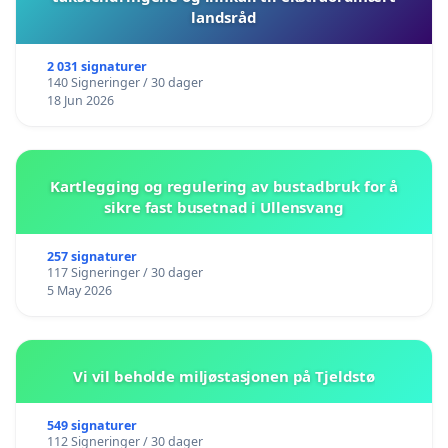
landsråd
2 031 signaturer
140 Signeringer / 30 dager
18 Jun 2026
Kartlegging og regulering av bustadbruk for å
sikre fast busetnad i Ullensvang
257 signaturer
117 Signeringer / 30 dager
5 May 2026
Vi vil beholde miljøstasjonen på Tjeldstø
549 signaturer
112 Signeringer / 30 dager