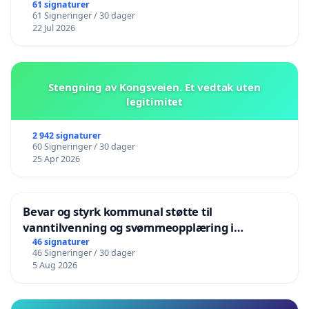
61 signaturer
61 Signeringer / 30 dager
22 Jul 2026
Stengning av Kongsveien. Et vedtak uten
legitimitet
2 942 signaturer
60 Signeringer / 30 dager
25 Apr 2026
Bevar og styrk kommunal støtte til
vanntilvenning og svømmeopplæring i
barnehagene i Haugesund
46 signaturer
46 Signeringer / 30 dager
5 Aug 2026