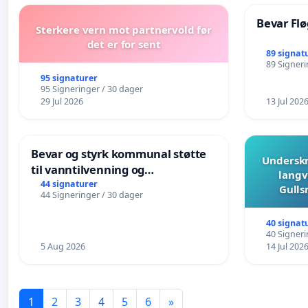
Bevar Flø
Sterkere vern mot partnervold før
det er for sent
89 signat
89 Signeri
95 signaturer
95 Signeringer / 30 dager
29 Jul 2026
13 Jul 202
Bevar og styrk kommunal støtte
Underskr
til vanntilvenning og
langv
svømmeopplæring i barnehagene
44 signaturer
Gulls
44 Signeringer / 30 dager
i Haugesund
40 signat
40 Signeri
5 Aug 2026
14 Jul 202
1
2
3
4
5
6
»