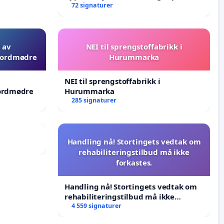
blåresept!
72 signaturer
 av
NEI til sprengstoffabrikk i
 jordmødre
Hurummarka
NEI til sprengstoffabrikk i
jordmødre
Hurummarka
285 signaturer
Handling nå! Stortingets vedtak om
rehabiliteringstilbud må ikke
forkastes.
Handling nå! Stortingets vedtak om
rehabiliteringstilbud må ikke
forkastes.
4 559 signaturer