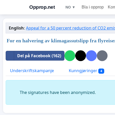
Opprop.net
Bla i opprop
Kon
NO ▼
English
:
Appeal for a 50 percent reduction of CO2 emi
For en halvering av klimagassutslipp fra flyreis
Del på Facebook (162)
Underskriftskampanje
Kunngjøringer
4
The signatures have been anonymized.