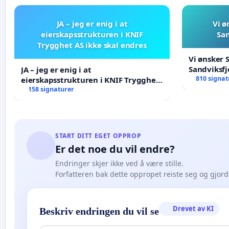
JA – jeg er enig i at
Vi ø
eierskapsstrukturen i KNIF
San
Trygghet AS ikke skal endres
Vi ønsker 
Sandviksfj
JA – jeg er enig i at
810 signat
eierskapsstrukturen i KNIF Trygghet
AS ikke skal endres
158 signaturer
START DITT EGET OPPROP
Er det noe du vil endre?
Endringer skjer ikke ved å være stille.
Forfatteren bak dette oppropet reiste seg og gjor
Drevet av KI
Beskriv endringen du vil se