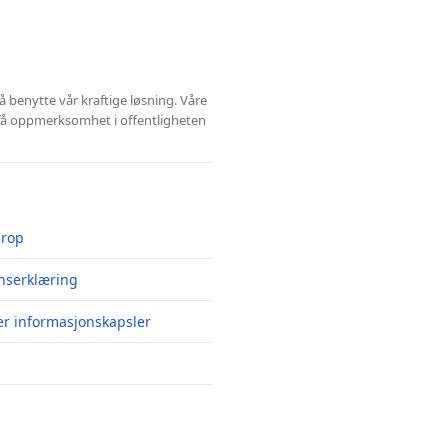
å benytte vår kraftige løsning. Våre
 få oppmerksomhet i offentligheten
prop
nserklæring
er informasjonskapsler