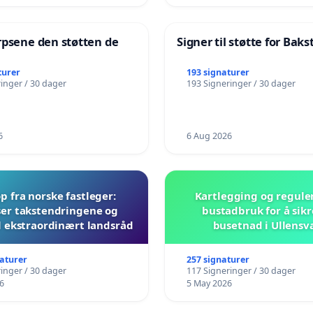
rpsene den støtten de
Signer til støtte for Bak
!
turer
193 signaturer
inger / 30 dager
193 Signeringer / 30 dager
6
6 Aug 2026
 fra norske fastleger:
Kartlegging og regule
er takstendringene og
bustadbruk for å sikr
il ekstraordinært landsråd
busetnad i Ullensv
naturer
257 signaturer
inger / 30 dager
117 Signeringer / 30 dager
6
5 May 2026