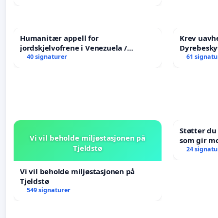
Humanitær appell for
Krev uavh
jordskjelvofrene i Venezuela /
Dyrebesky
Humanitarian Appeal for the
40 signaturer
61 signatu
Venezuela Earthquake Victims
Støtter du
Vi vil beholde miljøstasjonen på
som gir mo
Tjeldstø
oppreisnin
24 signatu
Vi vil beholde miljøstasjonen på
Tjeldstø
549 signaturer