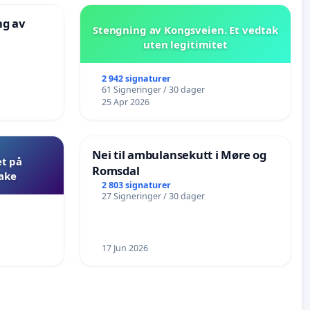
ng av
Stengning av Kongsveien. Et vedtak
uten legitimitet
2 942 signaturer
61 Signeringer / 30 dager
25 Apr 2026
Nei til ambulansekutt i Møre og
et på
Romsdal
bake
2 803 signaturer
27 Signeringer / 30 dager
17 Jun 2026