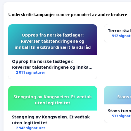
Underskriftskampanjer som er promotert av andre brukere
Terror ska
Opprop fra norske fastleger:
912 signat
Reverser takstendringene og
innkall til ekstraordinært landsråd
Opprop fra norske fastleger:
Reverser takstendringene og innkall
til ekstraordinært landsråd
2 011 signaturer
Stengning av Kongsveien. Et vedtak
Stans
uten legitimitet
Stans tun
533 signat
Stengning av Kongsveien. Et vedtak
uten legitimitet
2 942 signaturer