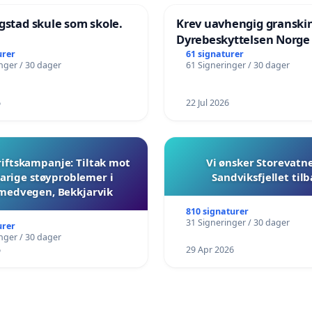
gstad skule som skole.
Krev uavhengig granski
Dyrebeskyttelsen Norge
urer
61 signaturer
nger / 30 dager
61 Signeringer / 30 dager
6
22 Jul 2026
iftskampanje: Tiltak mot
Vi ønsker Storevatn
arige støyproblemer i
Sandviksfjellet til
medvegen, Bekkjarvik
810 signaturer
31 Signeringer / 30 dager
urer
nger / 30 dager
6
29 Apr 2026