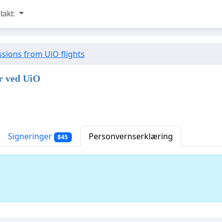
takt:
ssions from UiO flights
er ved UiO
Signeringer
Personvernserklæring
845