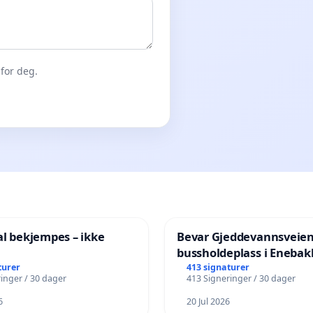
for deg.
al bekjempes – ikke
Bevar Gjeddevannsveie
bussholdeplass i Enebak
turer
413 signaturer
inger / 30 dager
413 Signeringer / 30 dager
6
20 Jul 2026