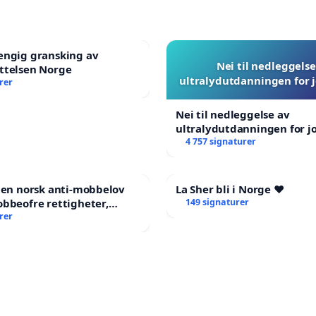
engig gransking av
Nei til nedleggelse
ttelsen Norge
ultralydutdanningen for
rer
Nei til nedleggelse av
ultralydutdanningen for 
4 757 signaturer
 en norsk anti-mobbelov
La Sher bli i Norge ❤️
bbeofre rettigheter,
149 signaturer
g og hjelp?
rer