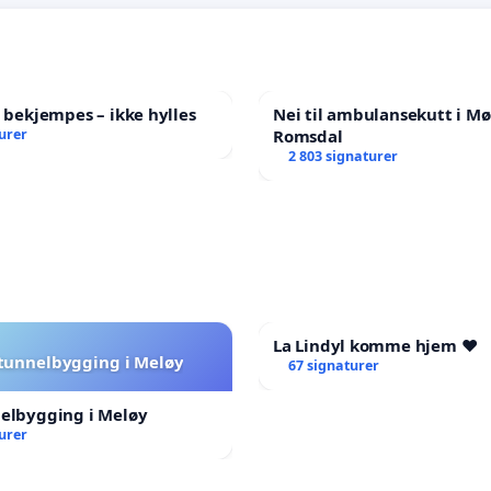
l bekjempes – ikke hylles
Nei til ambulansekutt i Mø
urer
Romsdal
2 803 signaturer
La Lindyl komme hjem ❤️
 tunnelbygging i Meløy
67 signaturer
nelbygging i Meløy
urer