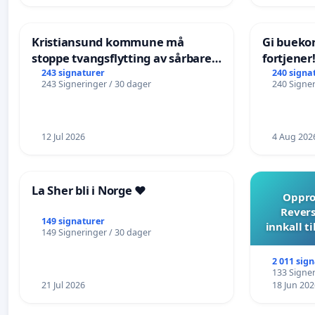
Kristiansund kommune må
Gi bueko
stoppe tvangsflytting av sårbare
fortjener
eldre
243 signaturer
240 signa
243 Signeringer / 30 dager
240 Signer
12 Jul 2026
4 Aug 202
La Sher bli i Norge ❤️
Opprop
Revers
149 signaturer
innkall t
149 Signeringer / 30 dager
2 011 sig
133 Signer
21 Jul 2026
18 Jun 202