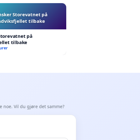
nsker Storevatnet på
dviksfjellet tilbake
Storevatnet på
ellet tilbake
urer
de noe. Vil du gjøre det samme?