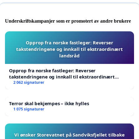
Underskriftskampanjer som er promotert av andre brukere
Opprop fra norske fastleger: Reverser
takstendringene og innkall til ekstraordinært
landsråd
Opprop fra norske fastleger: Reverser
takstendringene og innkall til ekstraordinært
landsråd
2 062 signaturer
Terror skal bekjempes – ikke hylles
1 075 signaturer
Vi ønsker Storevatnet på Sandviksfjellet tilbake