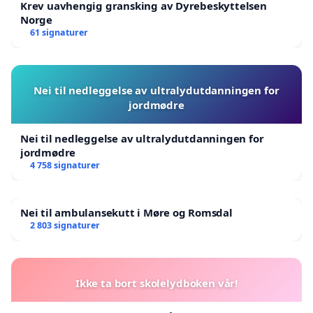
Krev uavhengig gransking av Dyrebeskyttelsen
Norge
61 signaturer
Nei til nedleggelse av ultralydutdanningen for
jordmødre
Nei til nedleggelse av ultralydutdanningen for
jordmødre
4 758 signaturer
Nei til ambulansekutt i Møre og Romsdal
2 803 signaturer
Ikke ta bort skolelydboken vår!