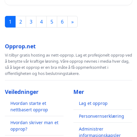
1
2
3
4
5
6
»
Opprop.net
Vi tilbyr gratis hosting av nett-opprop. Lag et profesjonelt opprop ved
å benytte vår kraftige løsning. Våre opprop nevnes i media hver dag,
så å lage et opprop er en bra måte å få oppmerksomhet i
offentligheten og hos beslutningstakere.
Veiledninger
Mer
Hvordan starte et
Lag et opprop
nettbasert opprop
Personvernserklæring
Hvordan skriver man et
opprop?
Administrer
informasjonskapsler