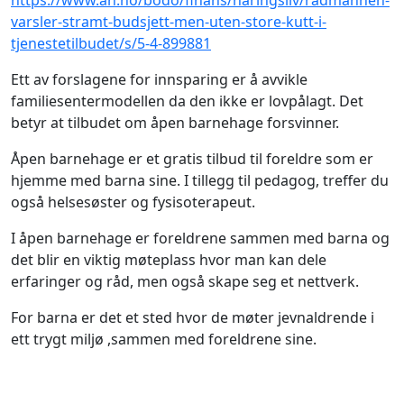
https://www.an.no/bodo/finans/naringsliv/radmannen-
varsler-stramt-budsjett-men-uten-store-kutt-i-
tjenestetilbudet/s/5-4-899881
Ett av forslagene for innsparing er å avvikle
familiesentermodellen da den ikke er lovpålagt. Det
betyr at tilbudet om åpen barnehage forsvinner.
Åpen barnehage er et gratis tilbud til foreldre som er
hjemme med barna sine. I tillegg til pedagog, treffer du
også helsesøster og fysisoterapeut.
I åpen barnehage er foreldrene sammen med barna og
det blir en viktig møteplass hvor man kan dele
erfaringer og råd, men også skape seg et nettverk.
For barna er det et sted hvor de møter jevnaldrende i
ett trygt miljø ,sammen med foreldrene sine.