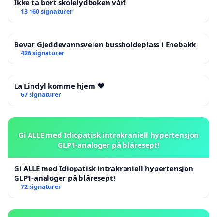
Ikke ta bort skolelydboken vår!
13 160 signaturer
Bevar Gjeddevannsveien bussholdeplass i Enebakk
426 signaturer
La Lindyl komme hjem ❤️
67 signaturer
Gi ALLE med Idiopatisk intrakraniell hypertensjon
GLP1-analoger på blåresept!
Gi ALLE med Idiopatisk intrakraniell hypertensjon
GLP1-analoger på blåresept!
72 signaturer