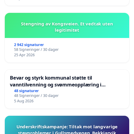
Stengning av Kongsveien. Et vedtak uten
legitimitet
2 942 signaturer
58 Signeringer / 30 dager
25 Apr 2026
Bevar og styrk kommunal støtte til
vanntilvenning og svømmeopplæring i
barnehagene i Haugesund
48 signaturer
48 Signeringer / 30 dager
5 Aug 2026
Underskriftskampanje: Tiltak mot langvarige
støyproblemer i Gullsmedvegen, Bekkjarvik