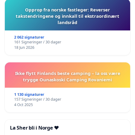
Opprop fra norske fastleger: Reverser
takstendringene og innkall til ekstraordinært
landsråd
2 062 signaturer
161 Signeringer / 30 dager
18 Jun 2026
Ikke flytt Finlands beste camping – la oss være
trygge Ounaskoski Camping Rovaniemi
1 130 signaturer
157 Signeringer / 30 dager
4 Oct 2025
La Sher bli i Norge ❤️