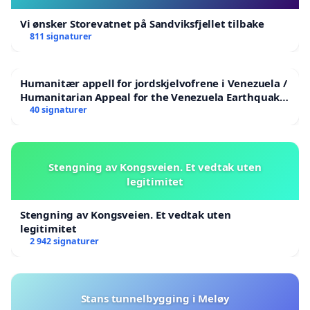
Vi ønsker Storevatnet på Sandviksfjellet tilbake
811 signaturer
Humanitær appell for jordskjelvofrene i Venezuela /
Humanitarian Appeal for the Venezuela Earthquake
Victims
40 signaturer
Stengning av Kongsveien. Et vedtak uten
legitimitet
Stengning av Kongsveien. Et vedtak uten
legitimitet
2 942 signaturer
Stans tunnelbygging i Meløy