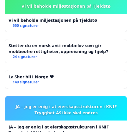
Vi vil beholde miljøstasjonen på Tjeldstø
Vi vil beholde miljøstasjonen på Tjeldstø
550 signaturer
Støtter du en norsk anti-mobbelov som gir
mobbeofre rettigheter, oppreisning og hjelp?
24 signaturer
La Sher bli i Norge ❤️
149 signaturer
JA – jeg er enig i at eierskapsstrukturen i KNIF
Trygghet AS ikke skal endres
JA – jeg er enig i at eierskapsstrukturen i KNIF