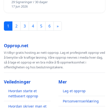
29 Signeringer / 30 dager
17 Jun 2026
1
2
3
4
5
6
»
Opprop.net
Vi tilbyr gratis hosting av nett-opprop. Lag et profesjonelt opprop ved
å benytte vår kraftige løsning. Våre opprop nevnes i media hver dag,
så å lage et opprop er en bra måte å få oppmerksomhet i
offentligheten og hos beslutningstakere.
Veiledninger
Mer
Hvordan starte et
Lag et opprop
nettbasert opprop
Personvernserklæring
Hvordan skriver man et