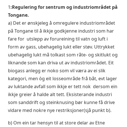
1
:Regulering for sentrum og industriområdet på
Tongane.
a) Det er ønskjeleg å omregulere industriområdet
på Tongane til å ikkje godkjenne industri som har
fare for utslepp av forureining til vatn og luft i
form av gass, ubehagelig lukt eller støv. Uttrykket
ubehagelig lukt må tolkast som råte- og skitlukt og
liknande som kan driva ut av industriområdet. Eit
biogass anlegg er noko som vil væra av ei slik
kategori, men òg eit losseområde frå båt, evt lager
av luktande avfall som ikkje er tett nok dersom ein
ikkje greier å halde alt tett. Eksisterande industri
som sanddrift og steinknusing bør kunne få drive
vidare med nokre nye restriksjoner(sjå punkt b).
b) Om ein tar hensyn til at store delar av Etne