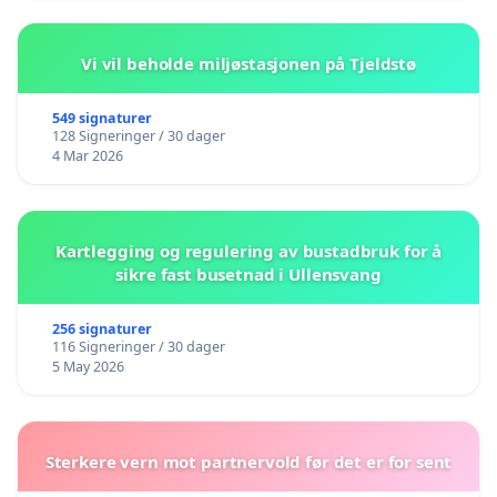
Vi vil beholde miljøstasjonen på Tjeldstø
549 signaturer
128 Signeringer / 30 dager
4 Mar 2026
Kartlegging og regulering av bustadbruk for å
sikre fast busetnad i Ullensvang
256 signaturer
116 Signeringer / 30 dager
5 May 2026
Sterkere vern mot partnervold før det er for sent