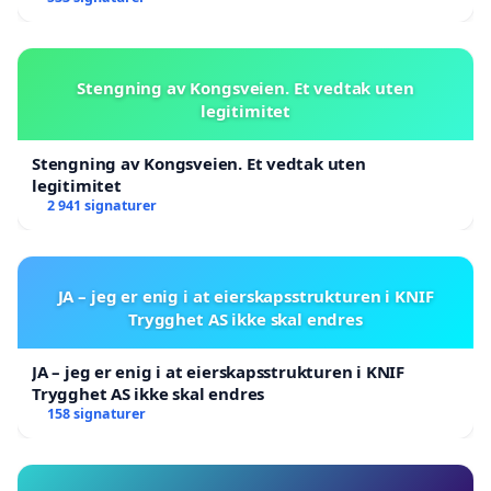
PS: Punktlista her, refererer ikkje til
punktnummereringa i planomtalen.
Stengning av Kongsveien. Et vedtak uten
Når du skriv under kan du skrive kva slags punkt
legitimitet
du er enig/ikkje enig med. Om du berre skriv
under, utan spesifisering, så er du enig med alt.
Stengning av Kongsveien. Et vedtak uten
legitimitet
2 941 signaturer
JA – jeg er enig i at eierskapsstrukturen i KNIF
Trygghet AS ikke skal endres
JA – jeg er enig i at eierskapsstrukturen i KNIF
Trygghet AS ikke skal endres
158 signaturer