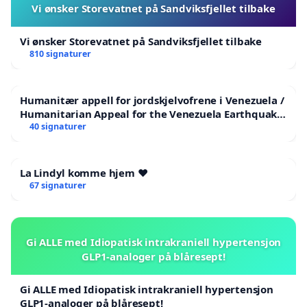
Vi ønsker Storevatnet på Sandviksfjellet tilbake
Vi ønsker Storevatnet på Sandviksfjellet tilbake
810 signaturer
Humanitær appell for jordskjelvofrene i Venezuela /
Humanitarian Appeal for the Venezuela Earthquake
Victims
40 signaturer
La Lindyl komme hjem ❤️
67 signaturer
Gi ALLE med Idiopatisk intrakraniell hypertensjon
GLP1-analoger på blåresept!
Gi ALLE med Idiopatisk intrakraniell hypertensjon
GLP1-analoger på blåresept!