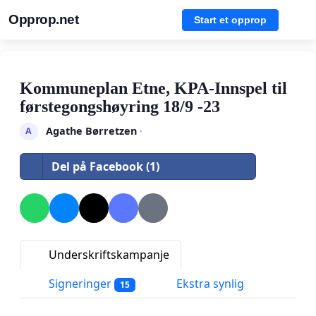
Opprop.net
Start et opprop
Kommuneplan Etne, KPA-Innspel til
førstegongshøyring 18/9 -23
Agathe Børretzen
·
A
Del på Facebook (1)
Underskriftskampanje
Signeringer
Ekstra synlig
15