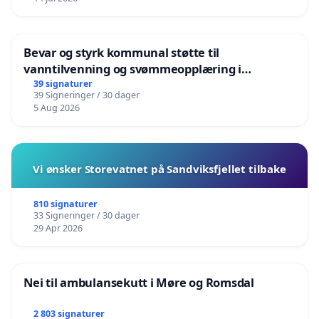
Bevar og styrk kommunal støtte til
vanntilvenning og svømmeopplæring i
barnehagene i Haugesund
39 signaturer
39 Signeringer / 30 dager
5 Aug 2026
Vi ønsker Storevatnet på Sandviksfjellet tilbake
810 signaturer
33 Signeringer / 30 dager
29 Apr 2026
Nei til ambulansekutt i Møre og Romsdal
2 803 signaturer