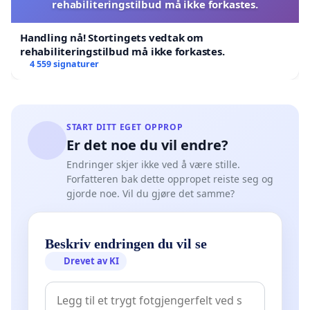
rehabiliteringstilbud må ikke forkastes.
Handling nå! Stortingets vedtak om
rehabiliteringstilbud må ikke forkastes.
4 559 signaturer
START DITT EGET OPPROP
Er det noe du vil endre?
Endringer skjer ikke ved å være stille.
Forfatteren bak dette oppropet reiste seg og
gjorde noe. Vil du gjøre det samme?
Beskriv endringen du vil se
Drevet av KI