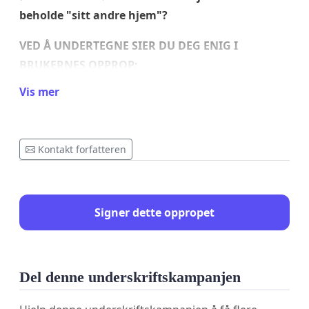
beholde "sitt andre hjem"?
VED Å UNDERTEGNE SIER DU DEG ENIG I
BRUKERNES OPPROP:
I budsjettet for 2023 foreslår bydelsdirektøren i
Vis mer
Bydel Grorud et driftstilskudd på kr 500.000,- til
Rødtvet senior- og aktivitetssenter. Det er det
samme som å foreslå at senteret blir lagt ned.
Kontakt forfatteren
"Vi forventer at våre bydelspolitikere sørger for
full drift av Rødtvet senior- og aktivitetssenter i
2023!"
Signer dette oppropet
For å se vår aktivitet:
fb-Rødtvet senior- og
aktivitetssenter
Del denne underskriftskampanjen