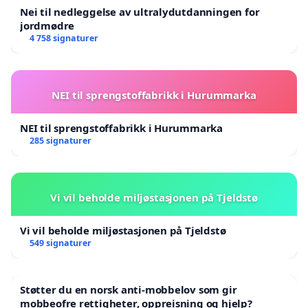
lokaler på en vakker måte. Senteret ønsker nye
Nei til nedleggelse av ultralydutdanningen for
jordmødre
besøkende i alle aldre velkommen!
fb-Groruddalen
4 758 signaturer
kunstforening
RØDTVET SENIOR- OG AKTIVITETSSENTER ER I
NEI til sprengstoffabrikk i Hurummarka
STOR VEKST.
VI BER OM STØTTE TIL ET VINN-VINN-PROSJEKT,
NEI til sprengstoffabrikk i Hurummarka
285 signaturer
og at det ikke blir et forsvinn-prosjekt. SENTERET
TRENGER EN TILSTREKKELIG OG FORUTSIGBAR
ØKONOMI FOR DRIFT I ÅRENE FREMOVER, ikke
Vi vil beholde miljøstasjonen på Tjeldstø
en "jo-jo-bevilgning" som kan kuttes fra 1,7 mill.
til 500.000,- tilsvarende 70% reduksjon.
Vi vil beholde miljøstasjonen på Tjeldstø
549 signaturer
Støtter du en norsk anti-mobbelov som gir
mobbeofre rettigheter, oppreisning og hjelp?