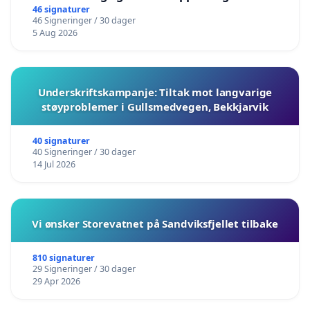
barnehagene i Haugesund
46 signaturer
46 Signeringer / 30 dager
5 Aug 2026
Underskriftskampanje: Tiltak mot langvarige
støyproblemer i Gullsmedvegen, Bekkjarvik
40 signaturer
40 Signeringer / 30 dager
14 Jul 2026
Vi ønsker Storevatnet på Sandviksfjellet tilbake
810 signaturer
29 Signeringer / 30 dager
29 Apr 2026