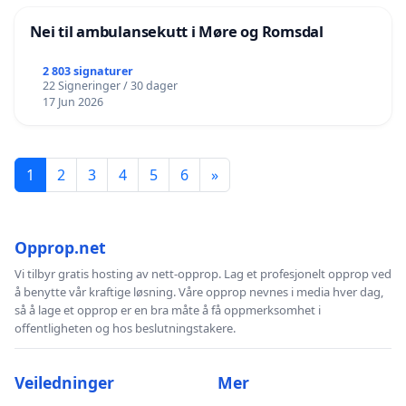
Nei til ambulansekutt i Møre og Romsdal
2 803 signaturer
22 Signeringer / 30 dager
17 Jun 2026
1
2
3
4
5
6
»
Opprop.net
Vi tilbyr gratis hosting av nett-opprop. Lag et profesjonelt opprop ved
å benytte vår kraftige løsning. Våre opprop nevnes i media hver dag,
så å lage et opprop er en bra måte å få oppmerksomhet i
offentligheten og hos beslutningstakere.
Veiledninger
Mer