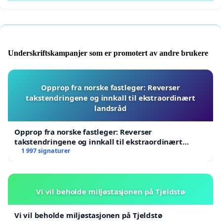
Underskriftskampanjer som er promotert av andre brukere
Opprop fra norske fastleger: Reverser
takstendringene og innkall til ekstraordinært
landsråd
Opprop fra norske fastleger: Reverser
takstendringene og innkall til ekstraordinært
landsråd
1 997 signaturer
Vi vil beholde miljøstasjonen på Tjeldstø
Vi vil beholde miljøstasjonen på Tjeldstø