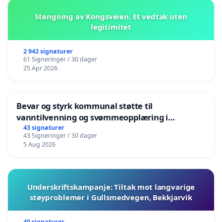
Stengning av Kongsveien. Et vedtak uten
legitimitet
2 942 signaturer
61 Signeringer / 30 dager
25 Apr 2026
Bevar og styrk kommunal støtte til
vanntilvenning og svømmeopplæring i
barnehagene i Haugesund
43 signaturer
43 Signeringer / 30 dager
5 Aug 2026
Underskriftskampanje: Tiltak mot langvarige
støyproblemer i Gullsmedvegen, Bekkjarvik
40 signaturer