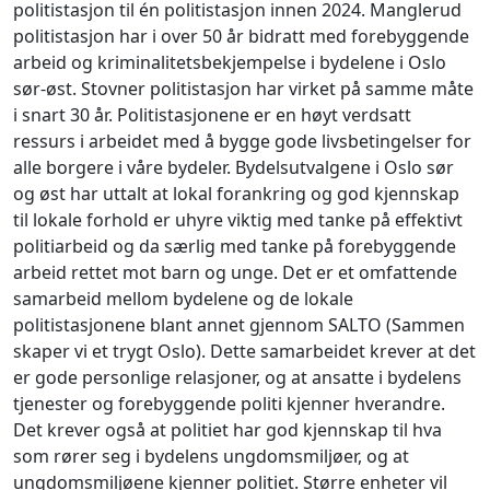
politistasjon til én politistasjon innen 2024. Manglerud
politistasjon har i over 50 år bidratt med forebyggende
arbeid og kriminalitetsbekjempelse i bydelene i Oslo
sør-øst. Stovner politistasjon har virket på samme måte
i snart 30 år. Politistasjonene er en høyt verdsatt
ressurs i arbeidet med å bygge gode livsbetingelser for
alle borgere i våre bydeler. Bydelsutvalgene i Oslo sør
og øst har uttalt at lokal forankring og god kjennskap
til lokale forhold er uhyre viktig med tanke på effektivt
politiarbeid og da særlig med tanke på forebyggende
arbeid rettet mot barn og unge. Det er et omfattende
samarbeid mellom bydelene og de lokale
politistasjonene blant annet gjennom SALTO (Sammen
skaper vi et trygt Oslo). Dette samarbeidet krever at det
er gode personlige relasjoner, og at ansatte i bydelens
tjenester og forebyggende politi kjenner hverandre.
Det krever også at politiet har god kjennskap til hva
som rører seg i bydelens ungdomsmiljøer, og at
ungdomsmiljøene kjenner politiet. Større enheter vil