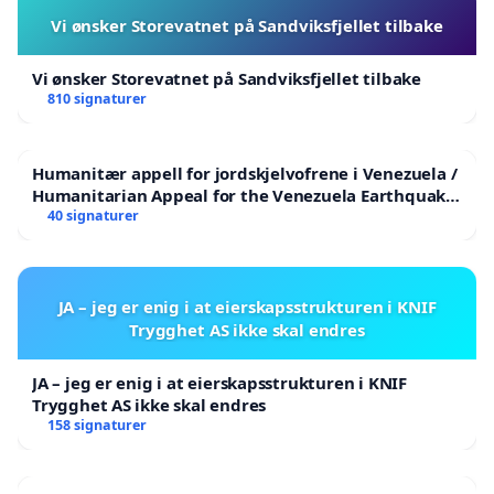
Vi ønsker Storevatnet på Sandviksfjellet tilbake
Vi ønsker Storevatnet på Sandviksfjellet tilbake
810 signaturer
Humanitær appell for jordskjelvofrene i Venezuela /
Humanitarian Appeal for the Venezuela Earthquake
Victims
40 signaturer
JA – jeg er enig i at eierskapsstrukturen i KNIF
Trygghet AS ikke skal endres
JA – jeg er enig i at eierskapsstrukturen i KNIF
Trygghet AS ikke skal endres
158 signaturer