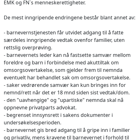
EMK og FN`s menneskerettigheter.
De mest inngripende endringene består blant annet av:
- barnevernstjenesten får utvidet adgang til å fatte
særdeles inngripende vedtak ovenfor familier, uten
rettslig overprøving.
- barnevernets leder kan nå fastsette samvær mellom
foreldre og barn i forbindelse med akuttiltak om
omsorgsovertakelse, som gjelder frem til nemnda
eventuelt har behandlet sak om omsorgsovertakelse.
- saker vedrørende samvær kan kun bringes inn for
nemnd/rett når det er 18 mnd siden sist vedtak/dom.
- den "uavhengige" og "upartiske" nemnda skal nå
oppnevne privatparts advokat.
- begrenset innsynsrett i sakens dokumenter i
undersøkelsesperioden.
- barnevernet gis bred adgang til å gripe inn i familier
og privatliv, mens kravene til barnevernet i forhold til