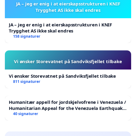
JA – jeg er enig i at eierskapsstrukturen i KNIF
Trygghet AS ikke skal endres
JA – jeg er enig i at eierskapsstrukturen i KNIF
Trygghet AS ikke skal endres
158 signaturer
Vi ønsker Storevatnet på Sandviksfjellet tilbake
Vi ønsker Storevatnet på Sandviksfjellet tilbake
811 signaturer
Humanitær appell for jordskjelvofrene i Venezuela /
Humanitarian Appeal for the Venezuela Earthquake
Victims
40 signaturer