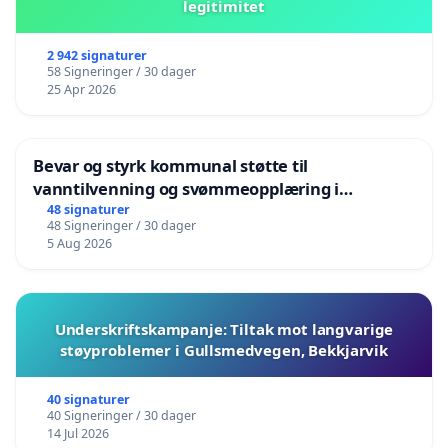
legitimitet
2 942 signaturer
58 Signeringer / 30 dager
25 Apr 2026
Bevar og styrk kommunal støtte til
vanntilvenning og svømmeopplæring i
barnehagene i Haugesund
48 signaturer
48 Signeringer / 30 dager
5 Aug 2026
Underskriftskampanje: Tiltak mot langvarige
støyproblemer i Gullsmedvegen, Bekkjarvik
40 signaturer
40 Signeringer / 30 dager
14 Jul 2026