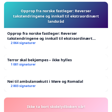
Opprop fra norske fastleger: Reverser
takstendringene og innkall til ekstraordinært
landsråd
Opprop fra norske fastleger: Reverser
takstendringene og innkall til ekstraordinært
landsråd
2 064 signaturer
Terror skal bekjempes – ikke hylles
1 081 signaturer
Nei til ambulansekutt i Møre og Romsdal
2 803 signaturer
Ikke ta bort skolelydboken vår!