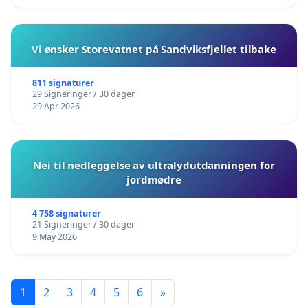
Vi ønsker Storevatnet på Sandviksfjellet tilbake
811 signaturer
29 Signeringer / 30 dager
29 Apr 2026
Nei til nedleggelse av ultralydutdanningen for
jordmødre
4 758 signaturer
21 Signeringer / 30 dager
9 May 2026
1
2
3
4
5
6
»