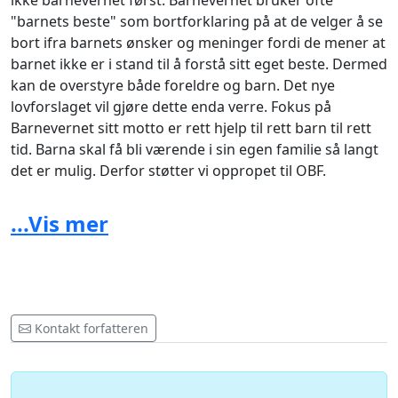
ikke barnevernet først. Barnevernet bruker ofte
"barnets beste" som bortforklaring på at de velger å se
bort ifra barnets ønsker og meninger fordi de mener at
barnet ikke er i stand til å forstå sitt eget beste. Dermed
kan de overstyre både foreldre og barn. Det nye
lovforslaget vil gjøre dette enda verre. Fokus på
Barnevernet sitt motto er rett hjelp til rett barn til rett
tid. Barna skal få bli værende i sin egen familie så langt
det er mulig. Derfor støtter vi oppropet til OBF.
Ken Joar Olsen: Vi i barnevernet må bort og noe annet
...Vis mer
på plass, ser ikke det som en løsning at ansatte gis
mere makt de kan forvalte feil. Husk Einstein sin
definisjon av galskap: «Galskap er å gjøre det samme
om og om igjen og forvente et annet resultat». Vi stiller
oss derfor bak OBF sitt engasjement.
Kontakt forfatteren
Tor Åge Berglid- Barnets beste: Barnets beste stiller seg
bak oppropet til OBF, i tillegg ønsker de at ukulturen i