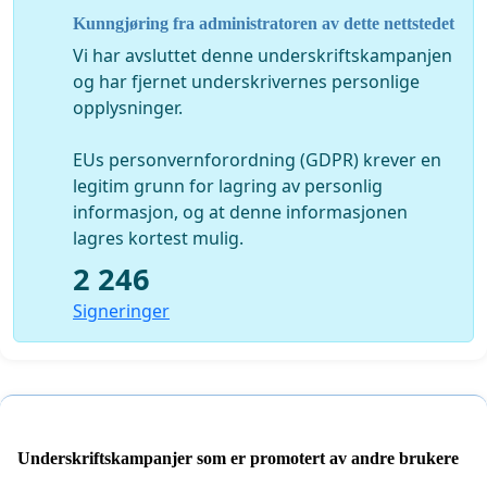
barnevernet må bort. Vi ønsker at det opprettes en
Kunngjøring fra administratoren av dette nettstedet
havarikommisjon der alle parter er representert for å
Vi har avsluttet denne underskriftskampanjen
granske alle saker der barnet må ut av egen familie.
og har fjernet underskrivernes personlige
opplysninger.
Lik & del 💛❤️💚
EUs personvernforordning (GDPR) krever en
legitim grunn for lagring av personlig
informasjon, og at denne informasjonen
lagres kortest mulig.
2 246
Signeringer
Underskriftskampanjer som er promotert av andre brukere