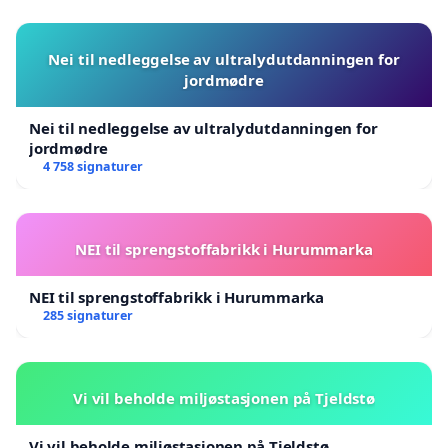
Nei til nedleggelse av ultralydutdanningen for
jordmødre
Nei til nedleggelse av ultralydutdanningen for
jordmødre
4 758 signaturer
NEI til sprengstoffabrikk i Hurummarka
NEI til sprengstoffabrikk i Hurummarka
285 signaturer
Vi vil beholde miljøstasjonen på Tjeldstø
Vi vil beholde miljøstasjonen på Tjeldstø