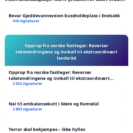
Bevar Gjeddevannsveien bussholdeplass i Enebakk
416 signaturer
Opprop fra norske fastleger: Reverser
takstendringene og innkall til ekstraordinært
landsråd
Opprop fra norske fastleger: Reverser
takstendringene og innkall til ekstraordinært
landsråd
2 023 signaturer
Nei til ambulansekutt i Møre og Romsdal
2 803 signaturer
Terror skal bekjempes – ikke hylles