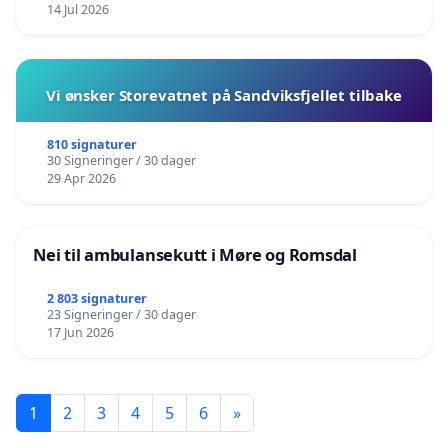
14 Jul 2026
Vi ønsker Storevatnet på Sandviksfjellet tilbake
810 signaturer
30 Signeringer / 30 dager
29 Apr 2026
Nei til ambulansekutt i Møre og Romsdal
2 803 signaturer
23 Signeringer / 30 dager
17 Jun 2026
1
2
3
4
5
6
»