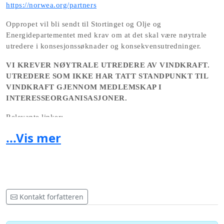
https://norwea.org/partners
Oppropet vil bli sendt til Stortinget og Olje og 
Energidepartementet med krav om at det skal være nøytrale 
utredere i konsesjonssøknader og konsekvensutredninger.
VI KREVER NØYTRALE UTREDERE AV VINDKRAFT. 
UTREDERE SOM IKKE HAR TATT STANDPUNKT TIL 
VINDKRAFT GJENNOM MEDLEMSKAP I 
INTERESSEORGANISASJONER.
Relevante linker:
...Vis mer
https://norwea.org/
https://www.tv2.no/spesialer/longread/vindparadiset
Kontakt forfatteren