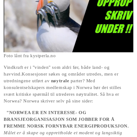
Foto lånt fra kystperla.no
Vindkraft er i "vinden" som aldri før, både land- og 
havvind.Konsesjoner søkes og områder utredes, men er 
utredningene utført av 
nøytrale
 parter? Med 
konsulentselskapers medlemskap i Norwea bør det stilles 
svært kritiske spørmål til utrederes nøytralitet. Så hva er 
Norwea? Norwea skriver selv på sine sider:
"NORWEA ER EN INTERESSE- OG 
BRANSJEORGANISASJON SOM JOBBER FOR Å 
FREMME NORSK FORNYBAR ENERGIPRODUKSJON.
Målet er å skape og opprettholde et modent og langsiktig 