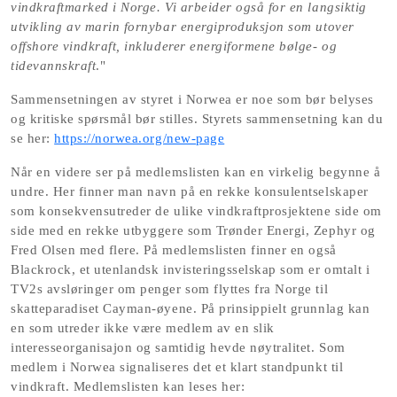
vindkraftmarked i Norge. Vi arbeider også for en langsiktig 
utvikling av marin fornybar energiproduksjon som utover 
offshore vindkraft, inkluderer energiformene bølge- og 
tidevannskraft
."  
Sammensetningen av styret i Norwea er noe som bør belyses 
og kritiske spørsmål bør stilles. Styrets sammensetning kan du 
se her: 
https://norwea.org/new-page
Når en videre ser på medlemslisten kan en virkelig begynne å 
undre. Her finner man navn på en rekke konsulentselskaper 
som konsekvensutreder de ulike vindkraftprosjektene side om 
side med en rekke utbyggere som Trønder Energi, Zephyr og 
Fred Olsen med flere. På medlemslisten finner en også 
Blackrock, et utenlandsk invisteringsselskap som er omtalt i 
TV2s avsløringer om penger som flyttes fra Norge til 
skatteparadiset Cayman-øyene. På prinsippielt grunnlag kan 
en som utreder ikke være medlem av en slik 
interesseorganisajon og samtidig hevde nøytralitet. Som 
medlem i Norwea signaliseres det et klart standpunkt til 
vindkraft. Medlemslisten kan leses her: 