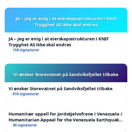
JA – jeg er enig i at eierskapsstrukturen i KNIF
Trygghet AS ikke skal endres
JA – jeg er enig i at eierskapsstrukturen i KNIF
Trygghet AS ikke skal endres
158 signaturer
Vi ønsker Storevatnet på Sandviksfjellet tilbake
Vi ønsker Storevatnet på Sandviksfjellet tilbake
810 signaturer
Humanitær appell for jordskjelvofrene i Venezuela /
Humanitarian Appeal for the Venezuela Earthquake
Victims
40 signaturer