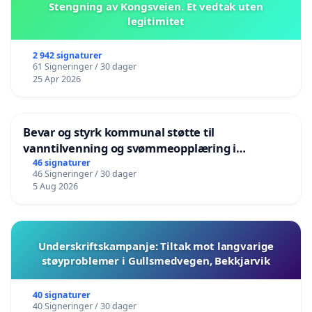
Stengning av Kongsveien. Et vedtak uten
legitimitet
2 942 signaturer
61 Signeringer / 30 dager
25 Apr 2026
Bevar og styrk kommunal støtte til
vanntilvenning og svømmeopplæring i
barnehagene i Haugesund
46 signaturer
46 Signeringer / 30 dager
5 Aug 2026
Underskriftskampanje: Tiltak mot langvarige
støyproblemer i Gullsmedvegen, Bekkjarvik
40 signaturer
40 Signeringer / 30 dager