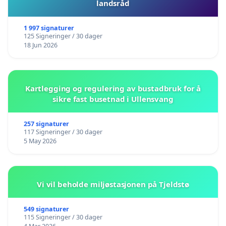
landsråd
1 997 signaturer
125 Signeringer / 30 dager
18 Jun 2026
Kartlegging og regulering av bustadbruk for å
sikre fast busetnad i Ullensvang
257 signaturer
117 Signeringer / 30 dager
5 May 2026
Vi vil beholde miljøstasjonen på Tjeldstø
549 signaturer
115 Signeringer / 30 dager