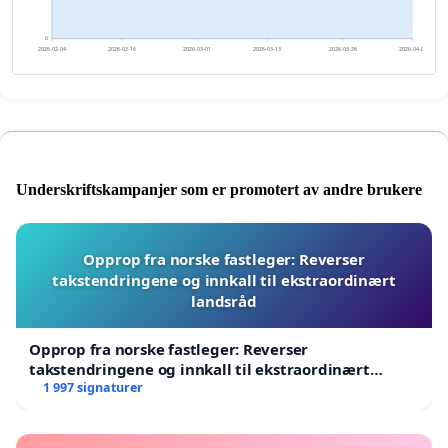
0
2026-02-04
2026-02-16
2026-03-01
2026-03-13
2026-03-26
2026-04-07
Underskriftskampanjer som er promotert av andre brukere
Opprop fra norske fastleger: Reverser
takstendringene og innkall til ekstraordinært
landsråd
Opprop fra norske fastleger: Reverser
takstendringene og innkall til ekstraordinært
landsråd
1 997 signaturer