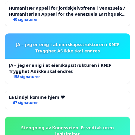
Humanitær appell for jordskjelvofrene i Venezuela /
Humanitarian Appeal for the Venezuela Earthquake
Victims
40 signaturer
JA – jeg er enig i at eierskapsstrukturen i KNIF
Trygghet AS ikke skal endres
JA – jeg er enig i at eierskapsstrukturen i KNIF
Trygghet AS ikke skal endres
158 signaturer
La Lindyl komme hjem ❤️
67 signaturer
Stengning av Kongsveien. Et vedtak uten
legitimitet