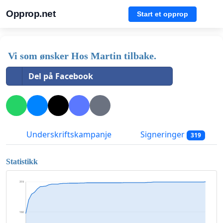
Opprop.net
Start et opprop
Vi som ønsker Hos Martin tilbake.
Del på Facebook
Underskriftskampanje
Signeringer
319
Statistikk
319
160