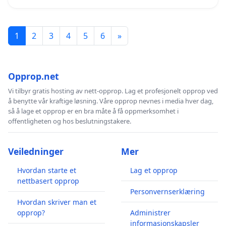
1
2
3
4
5
6
»
Opprop.net
Vi tilbyr gratis hosting av nett-opprop. Lag et profesjonelt opprop ved
å benytte vår kraftige løsning. Våre opprop nevnes i media hver dag,
så å lage et opprop er en bra måte å få oppmerksomhet i
offentligheten og hos beslutningstakere.
Veiledninger
Mer
Hvordan starte et
Lag et opprop
nettbasert opprop
Personvernserklæring
Hvordan skriver man et
opprop?
Administrer
informasjonskapsler