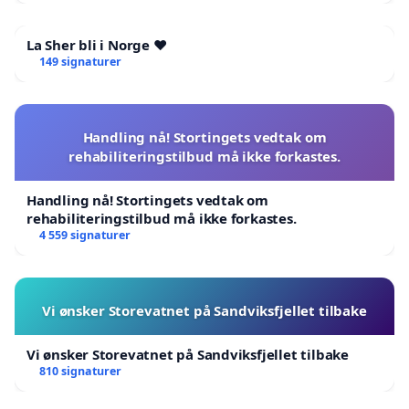
La Sher bli i Norge ❤️
149 signaturer
Handling nå! Stortingets vedtak om
rehabiliteringstilbud må ikke forkastes.
Handling nå! Stortingets vedtak om
rehabiliteringstilbud må ikke forkastes.
4 559 signaturer
Vi ønsker Storevatnet på Sandviksfjellet tilbake
Vi ønsker Storevatnet på Sandviksfjellet tilbake
810 signaturer