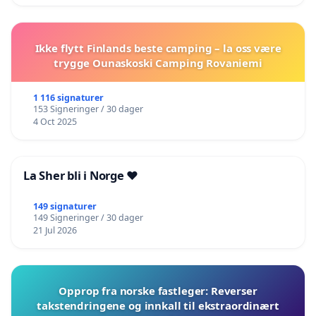
Ikke flytt Finlands beste camping – la oss være
trygge Ounaskoski Camping Rovaniemi
1 116 signaturer
153 Signeringer / 30 dager
4 Oct 2025
La Sher bli i Norge ❤️
149 signaturer
149 Signeringer / 30 dager
21 Jul 2026
Opprop fra norske fastleger: Reverser
takstendringene og innkall til ekstraordinært