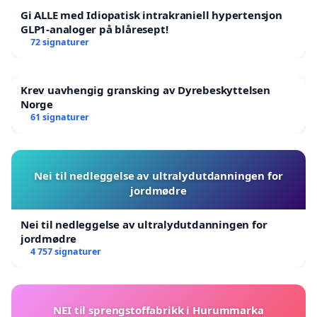
Gi ALLE med Idiopatisk intrakraniell hypertensjon
GLP1-analoger på blåresept!
72 signaturer
Krev uavhengig gransking av Dyrebeskyttelsen
Norge
61 signaturer
Nei til nedleggelse av ultralydutdanningen for
jordmødre
Nei til nedleggelse av ultralydutdanningen for
jordmødre
4 757 signaturer
NEI til sprengstoffabrikk i Hurummarka