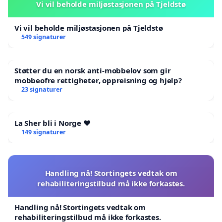
Vi vil beholde miljøstasjonen på Tjeldstø
Vi vil beholde miljøstasjonen på Tjeldstø
549 signaturer
Støtter du en norsk anti-mobbelov som gir
mobbeofre rettigheter, oppreisning og hjelp?
23 signaturer
La Sher bli i Norge ❤️
149 signaturer
Handling nå! Stortingets vedtak om
rehabiliteringstilbud må ikke forkastes.
Handling nå! Stortingets vedtak om
rehabiliteringstilbud må ikke forkastes.