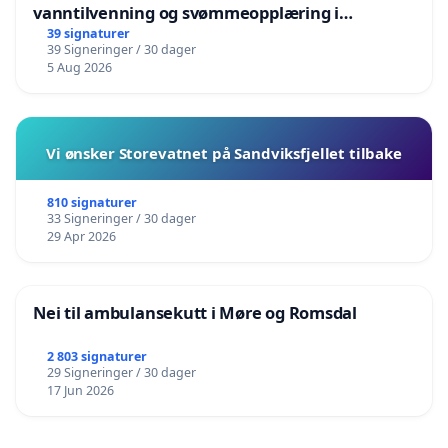
vanntilvenning og svømmeopplæring i
barnehagene i Haugesund
39 signaturer
39 Signeringer / 30 dager
5 Aug 2026
Vi ønsker Storevatnet på Sandviksfjellet tilbake
810 signaturer
33 Signeringer / 30 dager
29 Apr 2026
Nei til ambulansekutt i Møre og Romsdal
2 803 signaturer
29 Signeringer / 30 dager
17 Jun 2026