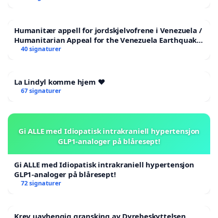
Humanitær appell for jordskjelvofrene i Venezuela /
Humanitarian Appeal for the Venezuela Earthquake
Victims
40 signaturer
La Lindyl komme hjem ❤️
67 signaturer
Gi ALLE med Idiopatisk intrakraniell hypertensjon
GLP1-analoger på blåresept!
Gi ALLE med Idiopatisk intrakraniell hypertensjon
GLP1-analoger på blåresept!
72 signaturer
Krev uavhengig gransking av Dyrebeskyttelsen