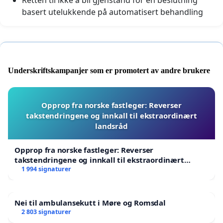
basert utelukkende på automatisert behandling
Underskriftskampanjer som er promotert av andre brukere
Opprop fra norske fastleger: Reverser
takstendringene og innkall til ekstraordinært
landsråd
Opprop fra norske fastleger: Reverser
takstendringene og innkall til ekstraordinært
landsråd
1 994 signaturer
Nei til ambulansekutt i Møre og Romsdal
2 803 signaturer