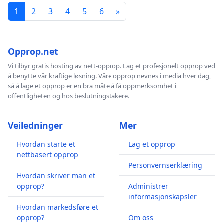
1
2
3
4
5
6
»
Opprop.net
Vi tilbyr gratis hosting av nett-opprop. Lag et profesjonelt opprop ved
å benytte vår kraftige løsning. Våre opprop nevnes i media hver dag,
så å lage et opprop er en bra måte å få oppmerksomhet i
offentligheten og hos beslutningstakere.
Veiledninger
Mer
Hvordan starte et
Lag et opprop
nettbasert opprop
Personvernserklæring
Hvordan skriver man et
opprop?
Administrer
informasjonskapsler
Hvordan markedsføre et
opprop?
Om oss