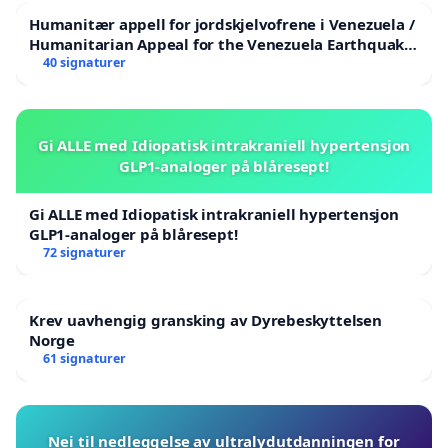
Humanitær appell for jordskjelvofrene i Venezuela /
Humanitarian Appeal for the Venezuela Earthquake
Victims
40 signaturer
Gi ALLE med Idiopatisk intrakraniell hypertensjon
GLP1-analoger på blåresept!
Gi ALLE med Idiopatisk intrakraniell hypertensjon
GLP1-analoger på blåresept!
72 signaturer
Krev uavhengig gransking av Dyrebeskyttelsen
Norge
61 signaturer
Nei til nedleggelse av ultralydutdanningen for