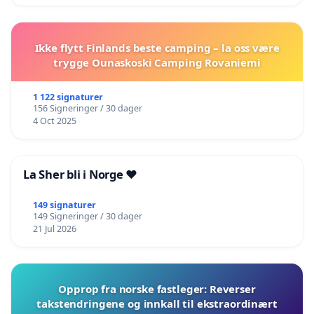
Ikke flytt Finlands beste camping – la oss være
trygge Ounaskoski Camping Rovaniemi
1 122 signaturer
156 Signeringer / 30 dager
4 Oct 2025
La Sher bli i Norge ❤️
149 signaturer
149 Signeringer / 30 dager
21 Jul 2026
Opprop fra norske fastleger: Reverser
takstendringene og innkall til ekstraordinært