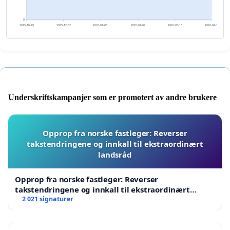
0
2025-10-29
2025-12-02
2026-01-05
2026-02-09
2026-03-15
2026-04-18
Underskriftskampanjer som er promotert av andre brukere
Opprop fra norske fastleger: Reverser
takstendringene og innkall til ekstraordinært
landsråd
Opprop fra norske fastleger: Reverser
takstendringene og innkall til ekstraordinært
landsråd
2 021 signaturer