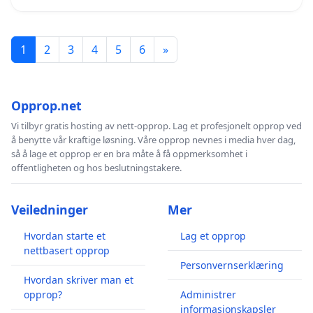
1
2
3
4
5
6
»
Opprop.net
Vi tilbyr gratis hosting av nett-opprop. Lag et profesjonelt opprop ved
å benytte vår kraftige løsning. Våre opprop nevnes i media hver dag,
så å lage et opprop er en bra måte å få oppmerksomhet i
offentligheten og hos beslutningstakere.
Veiledninger
Mer
Hvordan starte et
Lag et opprop
nettbasert opprop
Personvernserklæring
Hvordan skriver man et
opprop?
Administrer
informasjonskapsler