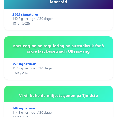
landsråd
2 021 signaturer
140 Signeringer / 30 dager
18 Jun 2026
Kartlegging og regulering av bustadbruk for å
sikre fast busetnad i Ullensvang
257 signaturer
117 Signeringer / 30 dager
5 May 2026
Vi vil beholde miljøstasjonen på Tjeldstø
549 signaturer
114 Signeringer / 30 dager