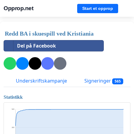
Opprop.net
Start et opprop
Redd BA i skuespill ved Kristiania
Del på Facebook
Underskriftskampanje
Signeringer
565
Statistikk
565
283