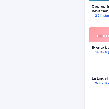
Opprop fr
Reverser 
til ekstr
2 011 sig
Ikke t
Ikke ta b
13 150 si
La Lindy
67 signa