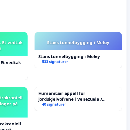
 Et vedtak
Stans tunnelbygging i Meløy
t
Stans tunnelbygging i Meløy
533 signaturer
 Et vedtak
Humanitær appell for
trakraniell
jordskjelvofrene i Venezuela /
loger på
Humanitarian Appeal for the
40 signaturer
Venezuela Earthquake Victims
rakraniell
er på