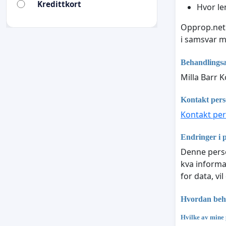
Kredittkort
Hvor le
Opprop.net 
i samsvar 
Behandlingsa
Milla Barr 
Kontakt per
Kontakt pe
Endringer i 
Denne perso
kva informa
for data, vi
Hvordan beha
Hvilke av mine 