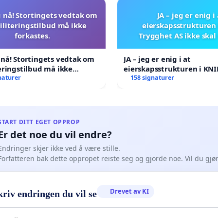
 nå! Stortingets vedtak om
JA – jeg er enig i
iliteringstilbud må ikke
eierskapsstrukturen 
forkastes.
Trygghet AS ikke skal
nå! Stortingets vedtak om
JA – jeg er enig i at
eringstilbud må ikke
eierskapsstrukturen i KNI
.
naturer
AS ikke skal endres
158 signaturer
START DITT EGET OPPROP
Er det noe du vil endre?
Endringer skjer ikke ved å være stille.
Forfatteren bak dette oppropet reiste seg og gjorde noe. Vil du gj
Drevet av KI
riv endringen du vil se