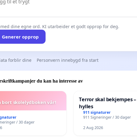
 med dine egne ord. KI utarbeider et godt opprop for deg.
Generer opprop
ata forblir dine
Personvern innebygd fra start
skriftkampanjer du kan ha interesse av
Terror skal bekjempes –
a bort skolelydboken vår!
hylles
911 signaturer
ignaturer
911 Signeringer / 30 dager
gneringer / 30 dager
26
2 Aug 2026