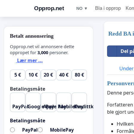
Opprop.net
Bla i opprop
Kon
NO ▼
Redd BA i
Betalt annonsering
Opprop.net vil annonsere dette
Del p
oppropet for
3,000
personer.
Lær mer ...
Unders
5 €
10 €
20 €
40 €
80 €
Personver
Betalingsmåte
Denne perso
Forfatteren
PayPal
Google Pay
Apple Pay
MobilePay
Kredittkort
ble gjort u
Betalingsmåte
Hvilken
PayPal
MobilePay
Formåle