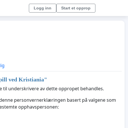
Logg inn
Start et opprop
lig
ill ved Kristiania
"
til underskrivere av dette oppropet behandles.
e denne personvernerklæringen basert på valgene som
 bestemte opphavspersonen: