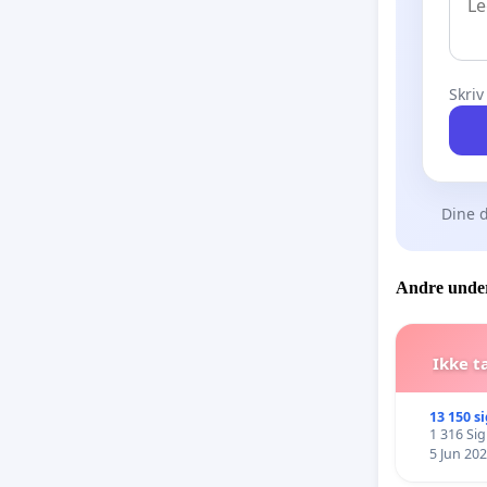
Skriv
Dine d
Andre under
Ikke t
13 150 s
1 316 Si
5 Jun 20