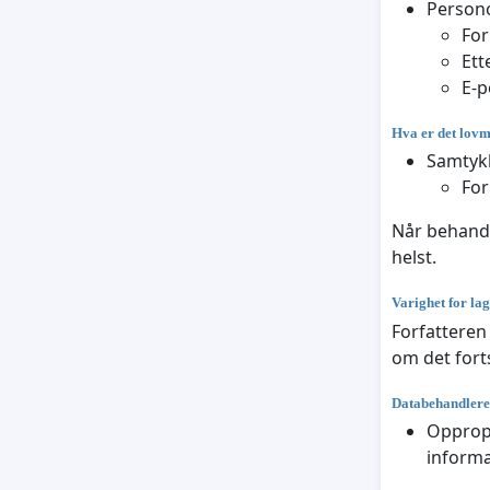
Persono
Fo
Ett
E-p
Hva er det lovm
Samtykk
For
Når behandl
helst.
Varighet for la
Forfatteren
om det fort
Databehandlere
Opprop.
informa