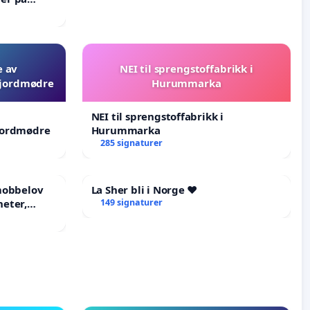
e av
NEI til sprengstoffabrikk i
 jordmødre
Hurummarka
NEI til sprengstoffabrikk i
jordmødre
Hurummarka
285 signaturer
-mobbelov
La Sher bli i Norge ❤️
heter,
149 signaturer