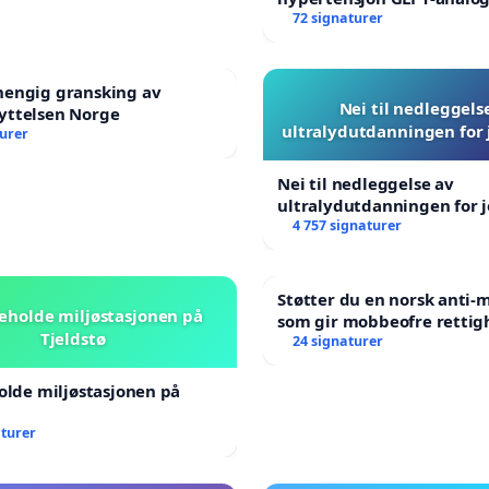
blåresept!
72 signaturer
hengig gransking av
Nei til nedleggels
yttelsen Norge
ultralydutdanningen for
turer
Nei til nedleggelse av
ultralydutdanningen for 
4 757 signaturer
Støtter du en norsk anti
beholde miljøstasjonen på
som gir mobbeofre rettig
Tjeldstø
oppreisning og hjelp?
24 signaturer
holde miljøstasjonen på
aturer