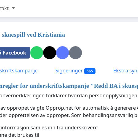
takt:
 skuespill ved Kristiania
å Facebook
kriftskampanje
Signeringer
Ekstra syn
565
nregler for underskriftskampanje "
Redd BA i skuesp
nvernerklæringen forklarer hvordan personopplysningene 
 av oppropet valgte Opprop.net for automatisk å generer
nder opprettelsen av oppropet. Som behandlingsansvarlig
 informasjon samles inn fra underskrivere
ne det brukes til