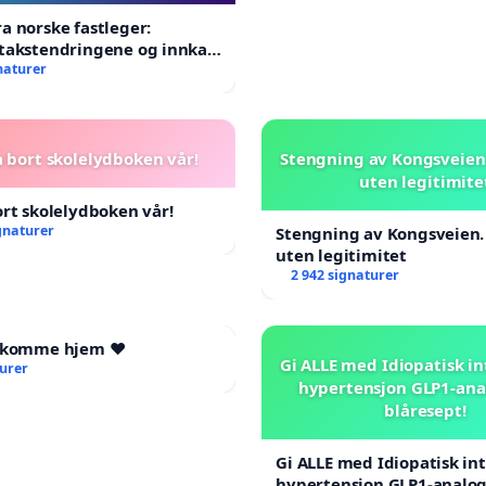
a norske fastleger:
takstendringene og innkall
aordinært landsråd
naturer
a bort skolelydboken vår!
Stengning av Kongsveien.
uten legitimite
ort skolelydboken vår!
gnaturer
Stengning av Kongsveien.
uten legitimitet
2 942 signaturer
l komme hjem ❤️
Gi ALLE med Idiopatisk in
turer
hypertensjon GLP1-ana
blåresept!
Gi ALLE med Idiopatisk int
hypertensjon GLP1-analog