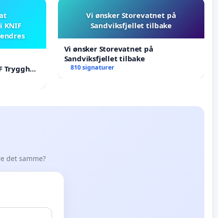
 at
Vi ønsker Storevatnet på
i KNIF
Sandviksfjellet tilbake
 endres
Vi ønsker Storevatnet på
Sandviksfjellet tilbake
810 signaturer
F Trygghet
øre det samme?