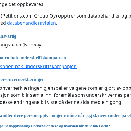
nge det oppbevares
(Petitions.com Group Oy) opptrer som databehandler og b
med
databehandleravtalen
.
nsvarlig
Kongsteien (Norway)
sonen bak underskriftskampanjen
rsonen bak underskriftskampanjen
personvernerklæringen
nvernerklæringen gjenspeiler valgene som er gjort av oppr
sjon som blir samla inn, føremåla som underskrivernes perso
l desse endringane bli viste på denne sida med ein gong.
ndler dere personopplysningene mine når jeg skriver under på et 
personopplysninger behandler dere og hvordan får dere tak i dem?