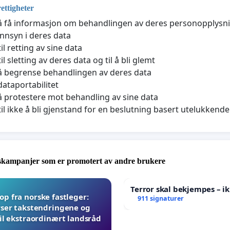
rettigheter
l å få informasjon om behandlingen av deres personopplysn
 innsyn i deres data
il retting av sine data
il sletting av deres data og til å bli glemt
l å begrense behandlingen av deres data
 dataportabilitet
l å protestere mot behandling av sine data
til ikke å bli gjenstand for en beslutning basert utelukken
skampanjer som er promotert av andre brukere
Terror skal bekjempes – ik
p fra norske fastleger:
911 signaturer
ser takstendringene og
til ekstraordinært landsråd