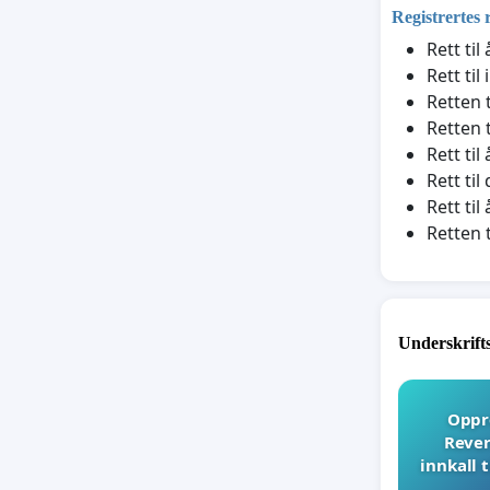
Registrertes 
Rett ti
Rett til
Retten t
Retten t
Rett ti
Rett til
Rett ti
Retten 
Underskrift
Oppro
Rever
innkall 