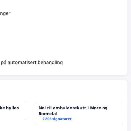
inger
de på automatisert behandling
ke hylles
Nei til ambulansekutt i Møre og
Romsdal
2 803 signaturer