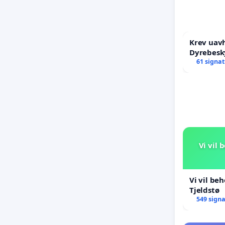
Krev uav
Dyrebesk
61 signa
Vi vil 
Vi vil be
Tjeldstø
549 sign