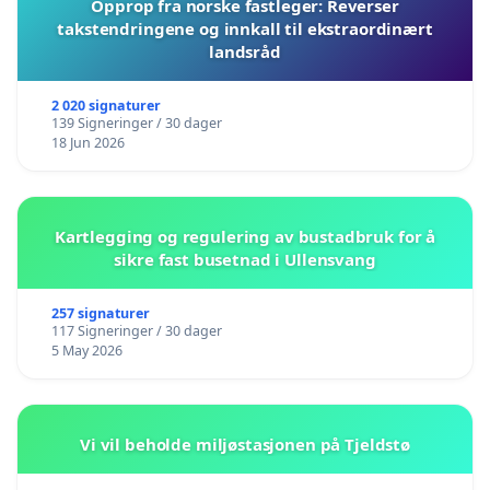
Opprop fra norske fastleger: Reverser
takstendringene og innkall til ekstraordinært
landsråd
2 020 signaturer
139 Signeringer / 30 dager
18 Jun 2026
Kartlegging og regulering av bustadbruk for å
sikre fast busetnad i Ullensvang
257 signaturer
117 Signeringer / 30 dager
5 May 2026
Vi vil beholde miljøstasjonen på Tjeldstø