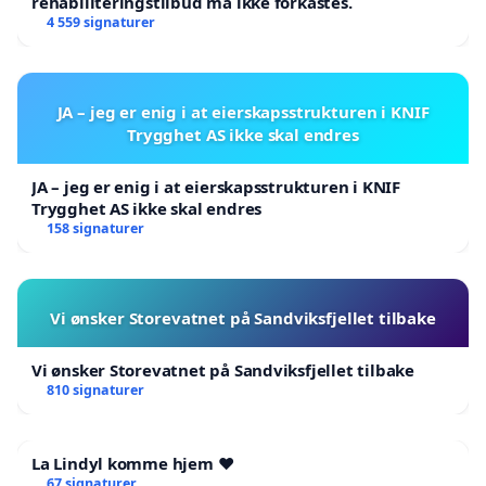
rehabiliteringstilbud må ikke forkastes.
4 559 signaturer
JA – jeg er enig i at eierskapsstrukturen i KNIF
Trygghet AS ikke skal endres
JA – jeg er enig i at eierskapsstrukturen i KNIF
Trygghet AS ikke skal endres
158 signaturer
Vi ønsker Storevatnet på Sandviksfjellet tilbake
Vi ønsker Storevatnet på Sandviksfjellet tilbake
810 signaturer
La Lindyl komme hjem ❤️
67 signaturer