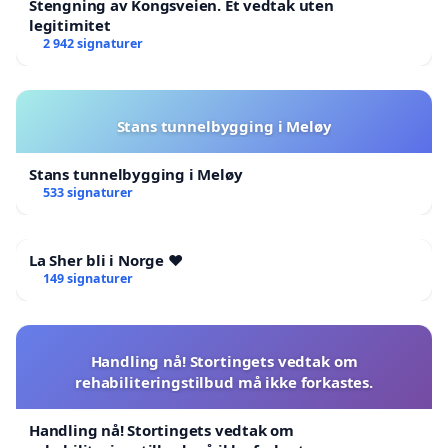
Stengning av Kongsveien. Et vedtak uten
legitimitet
2 942 signaturer
Stans tunnelbygging i Meløy
Stans tunnelbygging i Meløy
533 signaturer
La Sher bli i Norge ❤️
149 signaturer
Handling nå! Stortingets vedtak om
rehabiliteringstilbud må ikke forkastes.
Handling nå! Stortingets vedtak om