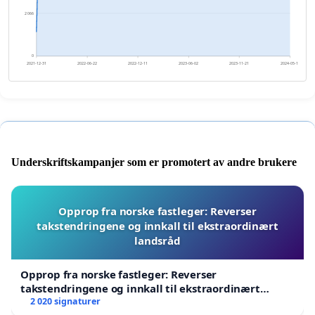
2 066
0
2021-12-31
2022-06-22
2022-12-11
2023-06-02
2023-11-21
2024-05-12
Underskriftskampanjer som er promotert av andre brukere
Opprop fra norske fastleger: Reverser
takstendringene og innkall til ekstraordinært
landsråd
Opprop fra norske fastleger: Reverser
takstendringene og innkall til ekstraordinært
landsråd
2 020 signaturer