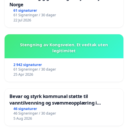
Norge
61 signaturer
61 Signeringer / 30 dager
22 Jul 2026
Stengning av Kongsveien. Et vedtak uten
legitimitet
2 942 signaturer
61 Signeringer / 30 dager
25 Apr 2026
Bevar og styrk kommunal støtte til
vanntilvenning og svømmeopplæring i
barnehagene i Haugesund
46 signaturer
46 Signeringer / 30 dager
5 Aug 2026