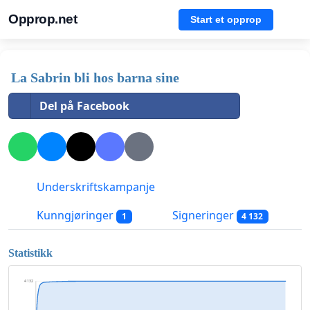
Opprop.net
Start et opprop
La Sabrin bli hos barna sine
Del på Facebook
Underskriftskampanje
Kunngjøringer
Signeringer
1
4 132
Statistikk
4 132