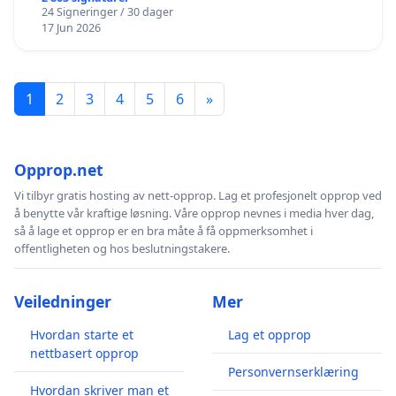
24 Signeringer / 30 dager
17 Jun 2026
1
2
3
4
5
6
»
Opprop.net
Vi tilbyr gratis hosting av nett-opprop. Lag et profesjonelt opprop ved
å benytte vår kraftige løsning. Våre opprop nevnes i media hver dag,
så å lage et opprop er en bra måte å få oppmerksomhet i
offentligheten og hos beslutningstakere.
Veiledninger
Mer
Hvordan starte et
Lag et opprop
nettbasert opprop
Personvernserklæring
Hvordan skriver man et