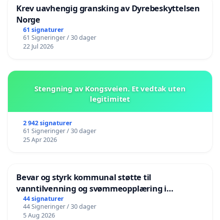
Krev uavhengig gransking av Dyrebeskyttelsen
Norge
61 signaturer
61 Signeringer / 30 dager
22 Jul 2026
Stengning av Kongsveien. Et vedtak uten
legitimitet
2 942 signaturer
61 Signeringer / 30 dager
25 Apr 2026
Bevar og styrk kommunal støtte til
vanntilvenning og svømmeopplæring i
barnehagene i Haugesund
44 signaturer
44 Signeringer / 30 dager
5 Aug 2026