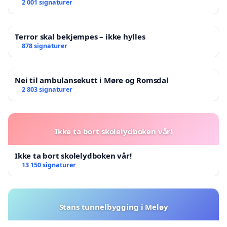
landsråd
2 001 signaturer
Terror skal bekjempes – ikke hylles
878 signaturer
Nei til ambulansekutt i Møre og Romsdal
2 803 signaturer
Ikke ta bort skolelydboken vår!
Ikke ta bort skolelydboken vår!
13 150 signaturer
Stans tunnelbygging i Meløy