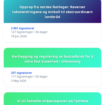
Opprop fra norske fastleger: Reverser
takstendringene og innkall til ekstraordinært
landsråd
2 001 signaturer
127 Signeringer / 30 dager
18 Jun 2026
Kartlegging og regulering av bustadbruk for å
sikre fast busetnad i Ullensvang
257 signaturer
117 Signeringer / 30 dager
5 May 2026
Vi vil beholde miljøstasjonen på Tjeldstø