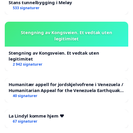
Stans tunnelbygging i Meløy
533 signaturer
Stengning av Kongsveien. Et vedtak uten
legitimitet
Stengning av Kongsveien. Et vedtak uten
legitimitet
2 942 signaturer
Humanitær appell for jordskjelvofrene i Venezuela /
Humanitarian Appeal for the Venezuela Earthquake
Victims
40 signaturer
La Lindyl komme hjem ❤️
67 signaturer