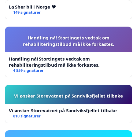
La Sher bli i Norge ❤️
149 signaturer
Handling nå! Stortingets vedtak om
rehabiliteringstilbud må ikke forkastes.
Handling nå! Stortingets vedtak om
rehabiliteringstilbud må ikke forkastes.
4 559 signaturer
Vi ønsker Storevatnet på Sandviksfjellet tilbake
Vi ønsker Storevatnet på Sandviksfjellet tilbake
810 signaturer