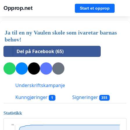
Opprop.net
Start et opprop
Ja til en ny Vaulen skole som ivaretar barnas
behov!
Del på Facebook (65)
Underskriftskampanje
Kunngjøringer
Signeringer
1
355
Statistikk
356