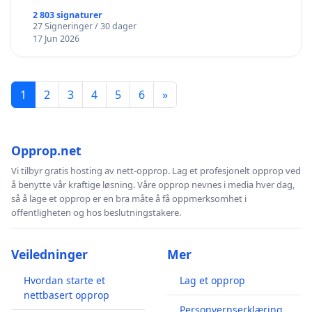
2 803 signaturer
27 Signeringer / 30 dager
17 Jun 2026
1
2
3
4
5
6
»
Opprop.net
Vi tilbyr gratis hosting av nett-opprop. Lag et profesjonelt opprop ved
å benytte vår kraftige løsning. Våre opprop nevnes i media hver dag,
så å lage et opprop er en bra måte å få oppmerksomhet i
offentligheten og hos beslutningstakere.
Veiledninger
Mer
Hvordan starte et
Lag et opprop
nettbasert opprop
Personvernserklæring