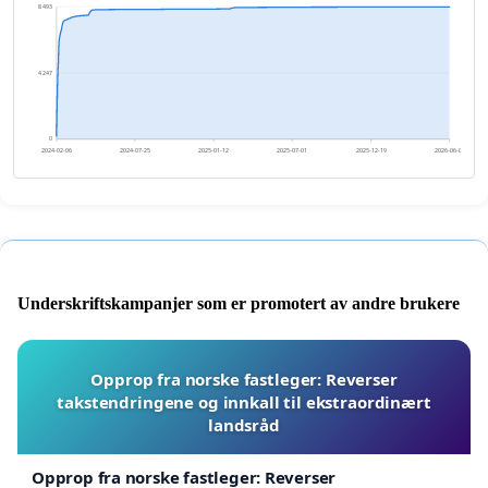
8 493
4 247
0
2024-02-06
2024-07-25
2025-01-12
2025-07-01
2025-12-19
2026-06-07
Underskriftskampanjer som er promotert av andre brukere
Opprop fra norske fastleger: Reverser
takstendringene og innkall til ekstraordinært
landsråd
Opprop fra norske fastleger: Reverser