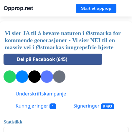
Opprop.net
Start et opprop
Vi sier JA til å bevare naturen i Østmarka for
kommende generasjoner - Vi sier NEI til en
massiv vei i Østmarkas inngrepsfrie hjerte
Del på Facebook (645)
Underskriftskampanje
Kunngjøringer
Signeringer
1
8 493
Statistikk