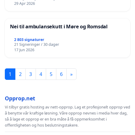
29 Apr 2026
Nei til ambulansekutt i Møre og Romsdal
2 803 signaturer
21 Signeringer / 30 dager
17 Jun 2026
1
2
3
4
5
6
»
Opprop.net
Vi tilbyr gratis hosting av nett-opprop. Lag et profesjonelt opprop ved
å benytte vår kraftige løsning. Våre opprop nevnes i media hver dag,
så å lage et opprop er en bra måte å få oppmerksomhet i
offentligheten og hos beslutningstakere.