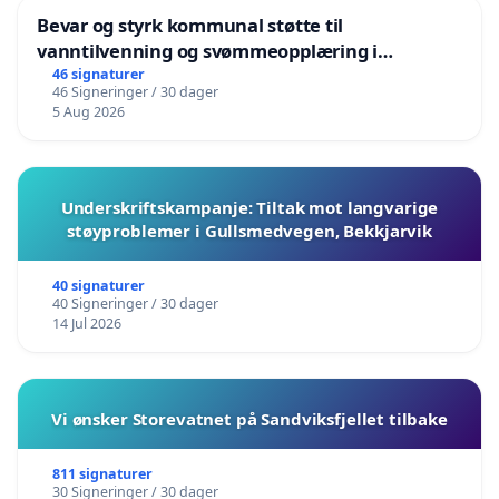
Bevar og styrk kommunal støtte til
vanntilvenning og svømmeopplæring i
barnehagene i Haugesund
46 signaturer
46 Signeringer / 30 dager
5 Aug 2026
Underskriftskampanje: Tiltak mot langvarige
støyproblemer i Gullsmedvegen, Bekkjarvik
40 signaturer
40 Signeringer / 30 dager
14 Jul 2026
Vi ønsker Storevatnet på Sandviksfjellet tilbake
811 signaturer
30 Signeringer / 30 dager