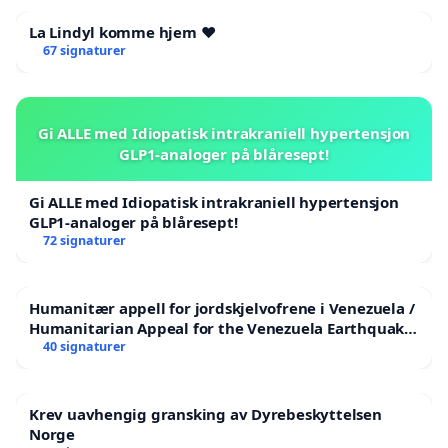
La Lindyl komme hjem ❤️
67 signaturer
Gi ALLE med Idiopatisk intrakraniell hypertensjon
GLP1-analoger på blåresept!
Gi ALLE med Idiopatisk intrakraniell hypertensjon
GLP1-analoger på blåresept!
72 signaturer
Humanitær appell for jordskjelvofrene i Venezuela /
Humanitarian Appeal for the Venezuela Earthquake
Victims
40 signaturer
Krev uavhengig gransking av Dyrebeskyttelsen
Norge