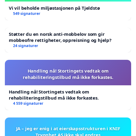
Vi vil beholde miljøstasjonen på Tjeldstø
549 signaturer
Støtter du en norsk anti-mobbelov som gir
mobbeofre rettigheter, oppreisning og hjelp?
24 signaturer
Handling nå! Stortingets vedtak om
rehabiliteringstilbud må ikke forkastes.
Handling nå! Stortingets vedtak om
rehabiliteringstilbud må ikke forkastes.
4 559 signaturer
JA – jeg er enig i at eierskapsstrukturen i KNIF
Trygghet AS ikke skal endres