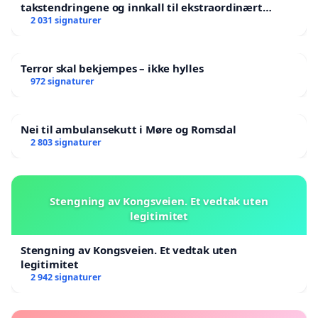
takstendringene og innkall til ekstraordinært
landsråd
2 031 signaturer
Terror skal bekjempes – ikke hylles
972 signaturer
Nei til ambulansekutt i Møre og Romsdal
2 803 signaturer
Stengning av Kongsveien. Et vedtak uten
legitimitet
Stengning av Kongsveien. Et vedtak uten
legitimitet
2 942 signaturer