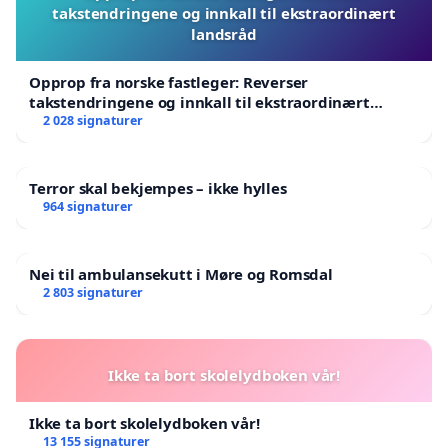
takstendringene og innkall til ekstraordinært
landsråd
Opprop fra norske fastleger: Reverser
takstendringene og innkall til ekstraordinært
landsråd
2 028 signaturer
Terror skal bekjempes – ikke hylles
964 signaturer
Nei til ambulansekutt i Møre og Romsdal
2 803 signaturer
Ikke ta bort skolelydboken vår!
Ikke ta bort skolelydboken vår!
13 155 signaturer