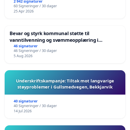
2 942 signaturer
60 Signeringer / 30 dager
25 Apr 2026
Bevar og styrk kommunal støtte til
vanntilvenning og svømmeopplæring i
barnehagene i Haugesund
46 signaturer
46 Signeringer / 30 dager
5 Aug 2026
Underskriftskampanje: Tiltak mot langvarige
støyproblemer i Gullsmedvegen, Bekkjarvik
40 signaturer
40 Signeringer / 30 dager
14 Jul 2026