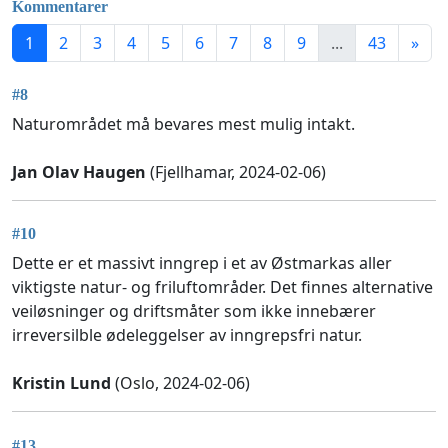
Kommentarer
1
2
3
4
5
6
7
8
9
...
43
»
#8
Naturområdet må bevares mest mulig intakt.
Jan Olav Haugen
(Fjellhamar, 2024-02-06)
#10
Dette er et massivt inngrep i et av Østmarkas aller
viktigste natur- og friluftområder. Det finnes alternative
veiløsninger og driftsmåter som ikke innebærer
irreversilble ødeleggelser av inngrepsfri natur.
Kristin Lund
(Oslo, 2024-02-06)
#13