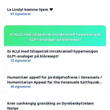
La Lindyl komme hjem ❤️
67 signaturer
Gi ALLE med Idiopatisk intrakraniell hypertensjon
GLP1-analoger på blåresept!
Gi ALLE med Idiopatisk intrakraniell hypertensjon
GLP1-analoger på blåresept!
72 signaturer
Humanitær appell for jordskjelvofrene i Venezuela /
Humanitarian Appeal for the Venezuela Earthquake
Victims
40 signaturer
Krev uavhengig gransking av Dyrebeskyttelsen
Norge