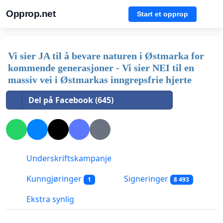
Opprop.net
Start et opprop
Vi sier JA til å bevare naturen i Østmarka for
kommende generasjoner - Vi sier NEI til en
massiv vei i Østmarkas inngrepsfrie hjerte
Del på Facebook (645)
Underskriftskampanje
Kunngjøringer
Signeringer
1
8 493
Ekstra synlig