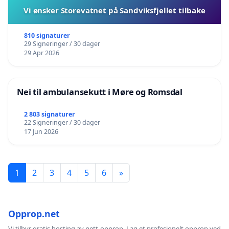
Vi ønsker Storevatnet på Sandviksfjellet tilbake
810 signaturer
29 Signeringer / 30 dager
29 Apr 2026
Nei til ambulansekutt i Møre og Romsdal
2 803 signaturer
22 Signeringer / 30 dager
17 Jun 2026
1
2
3
4
5
6
»
Opprop.net
Vi tilbyr gratis hosting av nett-opprop. Lag et profesjonelt opprop ved