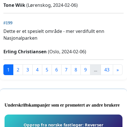
Tone Wiik
(Lørenskog, 2024-02-06)
#199
Dette er et spesielt område - mer verdifullt enn
Nasjonalparken
Erling Christiansen
(Oslo, 2024-02-06)
1
2
3
4
5
6
7
8
9
...
43
»
Underskriftskampanjer som er promotert av andre brukere
Opprop fra norske fastleger: Reverser