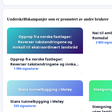
Underskriftskampanjer som er promotert av andre brukere
Nei til am
Opprop fra norske fastleger:
Romsdal
Reverser takstendringene og
2 803 sign
innkall til ekstraordinært landsråd
Opprop fra norske fastleger:
Reverser takstendringene og innkall
til ekstraordinært landsråd
1 994 signaturer
Stans tunnelbygging i Meløy
Stengning
Stans tunnelbygging i Meløy
533 signaturer
Stengning 
uten legit