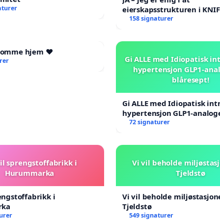
aturer
eierskapsstrukturen i KNI
AS ikke skal endres
158 signaturer
 komme hjem ❤️
Gi ALLE med Idiopatisk int
rer
hypertensjon GLP1-ana
blåresept!
Gi ALLE med Idiopatisk int
hypertensjon GLP1-analog
blåresept!
72 signaturer
il sprengstoffabrikk i
Vi vil beholde miljøstas
Hurummarka
Tjeldstø
engstoffabrikk i
Vi vil beholde miljøstasjo
rka
Tjeldstø
urer
549 signaturer