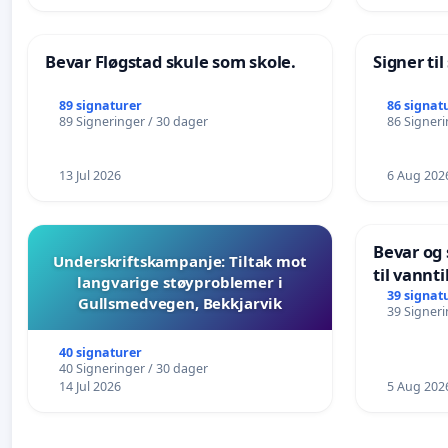
Bevar Fløgstad skule som skole.
Signer ti
89 signaturer
86 signat
89 Signeringer / 30 dager
86 Signeri
13 Jul 2026
6 Aug 202
Bevar og
Underskriftskampanje: Tiltak mot
til vannt
langvarige støyproblemer i
svømmeop
39 signat
Gullsmedvegen, Bekkjarvik
39 Signeri
i Hauges
40 signaturer
40 Signeringer / 30 dager
14 Jul 2026
5 Aug 202