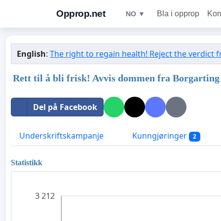
Opprop.net
Bla i opprop
Kon
NO ▼
English
:
The right to regain health! Reject the verdict
Rett til å bli frisk! Avvis dommen fra Borgartin
Del på Facebook
Underskriftskampanje
Kunngjøringer
2
Statistikk
3 212