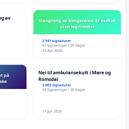
ng av
Stengning av Kongsveien. Et vedtak
uten legitimitet
2 941 signaturer
61 Signeringer / 30 dager
25 Apr 2026
Nei til ambulansekutt i Møre og
et på
Romsdal
bake
2 803 signaturer
29 Signeringer / 30 dager
17 Jun 2026