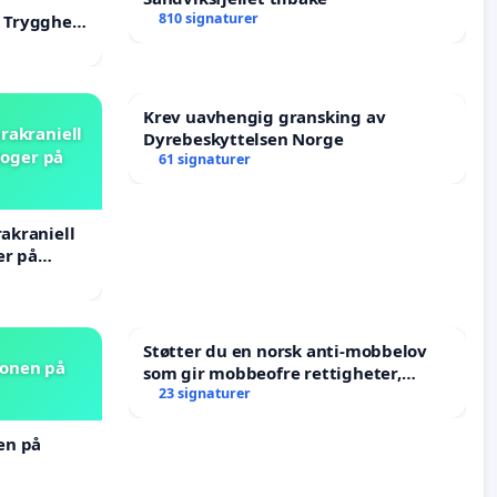
810 signaturer
F Trygghet
Krev uavhengig gransking av
rakraniell
Dyrebeskyttelsen Norge
loger på
61 signaturer
rakraniell
er på
Støtter du en norsk anti-mobbelov
jonen på
som gir mobbeofre rettigheter,
oppreisning og hjelp?
23 signaturer
nen på