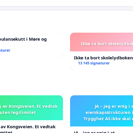
bulansekutt i Møre og
Ikke ta bort skolelydbo
aturer
Ikke ta bort skolelydboken
13 145 signaturer
 av Kongsveien. Et vedtak
JA – jeg er enig i 
uten legitimitet
eierskapsstrukturen 
Trygghet AS ikke skal
av Kongsveien. Et vedtak
imitet
JA – jeg er enig i at