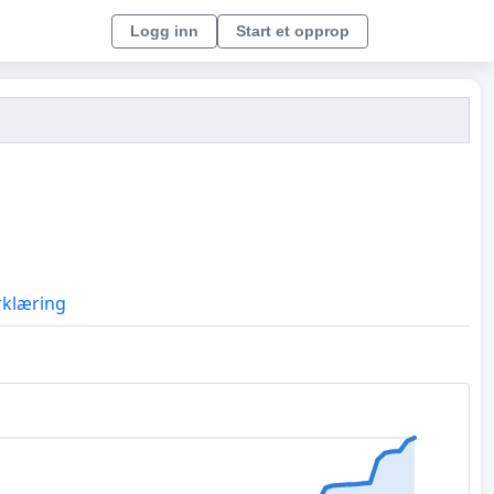
Logg inn
Start et opprop
rklæring