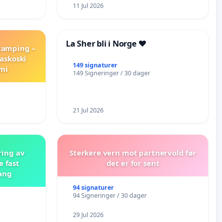
11 Jul 2026
La Sher bli i Norge ❤️
 camping –
askoski
149 signaturer
mi
149 Signeringer / 30 dager
21 Jul 2026
ring av
Sterkere vern mot partnervold før
e fast
det er for sent
ang
94 signaturer
94 Signeringer / 30 dager
29 Jul 2026