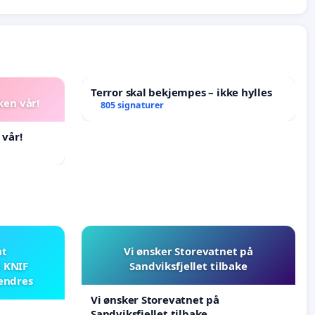
Terror skal bekjempes – ikke hylles
ken vår!
805 signaturer
 vår!
at
Vi ønsker Storevatnet på
i KNIF
Sandviksfjellet tilbake
 endres
Vi ønsker Storevatnet på
Sandviksfjellet tilbake