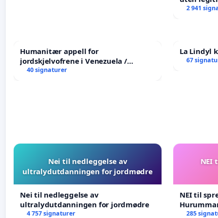
2 941 sign
Humanitær appell for
La Lindyl
jordskjelvofrene i Venezuela /
67 signatu
Humanitarian Appeal for the
40 signaturer
Venezuela Earthquake Victims
Nei til nedleggelse av
NEI t
ultralydutdanningen for jordmødre
Nei til nedleggelse av
NEI til spr
ultralydutdanningen for jordmødre
Hurumma
4 757 signaturer
285 signat