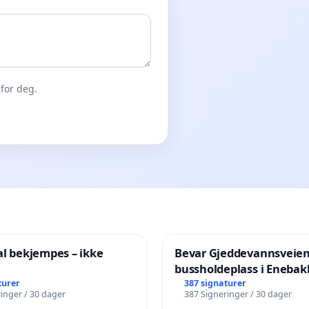
for deg.
al bekjempes – ikke
Bevar Gjeddevannsveie
bussholdeplass i Enebak
turer
387 signaturer
inger / 30 dager
387 Signeringer / 30 dager