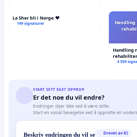
La Sher bli i Norge ❤️
Handling 
149 signaturer
rehabi
Handling n
rehabilite
forkastes.
4 559 sign
START DITT EGET OPPROP
Er det noe du vil endre?
Endringer skjer ikke ved å være stille.
Start en sosial bevegelse ved å opprette en under
Drevet av KI
Beskriv endringen du vil se