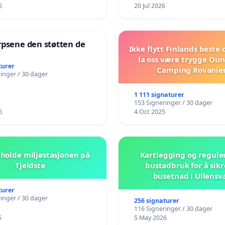
6
20 Jul 2026
rpsene den støtten de
Ikke flytt Finlands beste
!
la oss være trygge Oun
turer
Camping Rovanie
inger / 30 dager
1 111 signaturer
153 Signeringer / 30 dager
6
4 Oct 2025
beholde miljøstasjonen på
Kartlegging og regule
Tjeldstø
bustadbruk for å sikr
busetnad i Ullensv
turer
inger / 30 dager
256 signaturer
116 Signeringer / 30 dager
6
5 May 2026