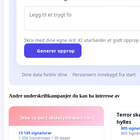
Skriv med dine egne ord. KI utarbeider et godt opprop 
Generer opprop
Dine data forblir dine
Personvern innebygd fra start
Andre underskriftkampanjer du kan ha interesse av
Terror sk
Ikke ta bort skolelydboken vår!
hylles
805 signa
13 145 signaturer
805 Signer
1 356 Signeringer / 30 dager