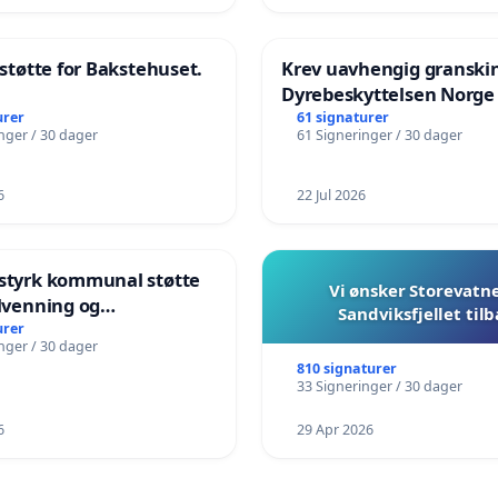
l støtte for Bakstehuset.
Krev uavhengig granski
Dyrebeskyttelsen Norge
urer
61 signaturer
nger / 30 dager
61 Signeringer / 30 dager
6
22 Jul 2026
 styrk kommunal støtte
Vi ønsker Storevatn
ilvenning og
Sandviksfjellet til
plæring i barnehagene
urer
nger / 30 dager
und
810 signaturer
33 Signeringer / 30 dager
6
29 Apr 2026