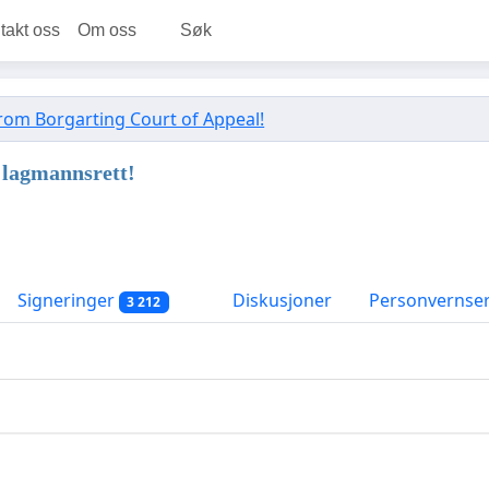
takt oss
Om oss
Søk
 from Borgarting Court of Appeal!
g lagmannsrett!
Signeringer
Diskusjoner
Personvernse
3 212