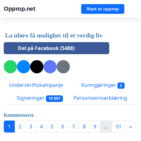
Opprop.net
Start et opprop
La uføre få mulighet til et verdig liv
Del på Facebook (5488)
Underskriftskampanje
Kunngjøringer
2
Signeringer
Personvernserklæring
10 097
Kommentarer
1
2
3
4
5
6
7
8
9
...
51
»