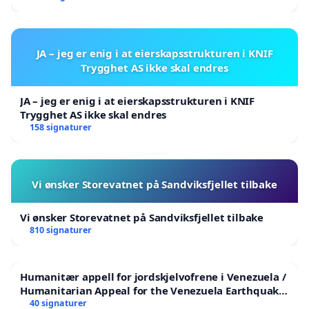
JA – jeg er enig i at eierskapsstrukturen i KNIF
Trygghet AS ikke skal endres
JA – jeg er enig i at eierskapsstrukturen i KNIF
Trygghet AS ikke skal endres
158 signaturer
Vi ønsker Storevatnet på Sandviksfjellet tilbake
Vi ønsker Storevatnet på Sandviksfjellet tilbake
810 signaturer
Humanitær appell for jordskjelvofrene i Venezuela /
Humanitarian Appeal for the Venezuela Earthquake
Victims
40 signaturer