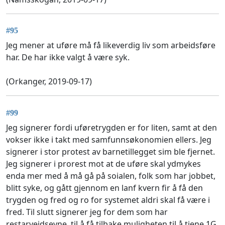
#95
Jeg mener at uføre må få likeverdig liv som arbeidsføre
har. De har ikke valgt å være syk.
(Orkanger, 2019-09-17)
#99
Jeg signerer fordi uføretrygden er for liten, samt at den
vokser ikke i takt med samfunnsøkonomien ellers. Jeg
signerer i stor protest av barnetillegget sim ble fjernet.
Jeg signerer i prorest mot at de uføre skal ydmykes
enda mer med å må gå på soialen, folk som har jobbet,
blitt syke, og gått gjennom en lanf kvern fir å få den
trygden og fred og ro for systemet aldri skal få være i
fred. Til slutt signerer jeg for dem som har
restarveidsevne, til å få tilbake muligheten til å tjene 1G.