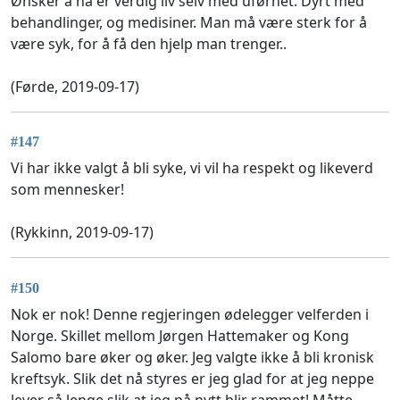
Ønsker å ha er verdig liv selv med uførhet. Dyrt med
behandlinger, og medisiner. Man må være sterk for å
være syk, for å få den hjelp man trenger..
(Førde, 2019-09-17)
#147
Vi har ikke valgt å bli syke, vi vil ha respekt og likeverd
som mennesker!
(Rykkinn, 2019-09-17)
#150
Nok er nok! Denne regjeringen ødelegger velferden i
Norge. Skillet mellom Jørgen Hattemaker og Kong
Salomo bare øker og øker. Jeg valgte ikke å bli kronisk
kreftsyk. Slik det nå styres er jeg glad for at jeg neppe
lever så lenge slik at jeg på nytt blir rammet! Måtte