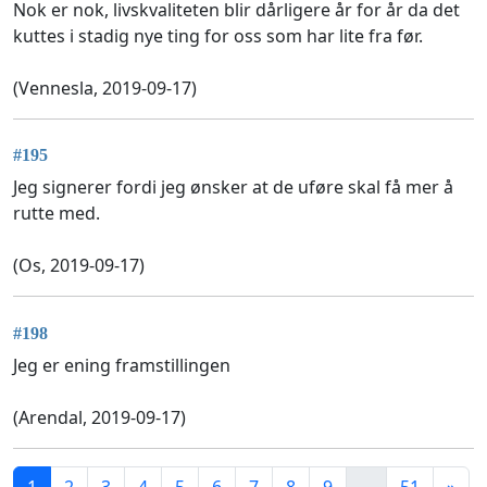
Nok er nok, livskvaliteten blir dårligere år for år da det
kuttes i stadig nye ting for oss som har lite fra før.
(Vennesla, 2019-09-17)
#195
Jeg signerer fordi jeg ønsker at de uføre skal få mer å
rutte med.
(Os, 2019-09-17)
#198
Jeg er ening framstillingen
(Arendal, 2019-09-17)
1
2
3
4
5
6
7
8
9
...
51
»