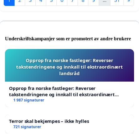
Underskriftskampanjer som er promotert av andre brukere
Opprop fra norske fastleger: Reverser
takstendringene og innkall til ekstraordinært
landsråd
Opprop fra norske fastleger: Reverser
takstendringene og innkall til ekstraordinært
landsråd
1 987 signaturer
Terror skal bekjempes – ikke hylles
721 signaturer