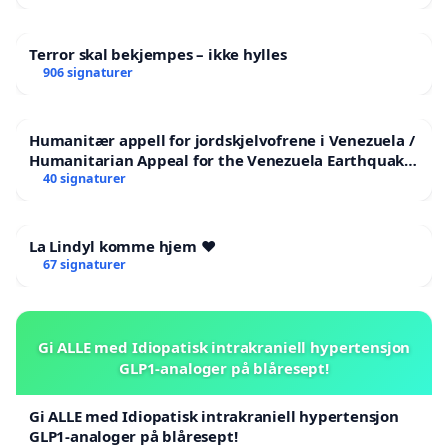
Terror skal bekjempes – ikke hylles
906 signaturer
Humanitær appell for jordskjelvofrene i Venezuela /
Humanitarian Appeal for the Venezuela Earthquake
Victims
40 signaturer
La Lindyl komme hjem ❤️
67 signaturer
Gi ALLE med Idiopatisk intrakraniell hypertensjon
GLP1-analoger på blåresept!
Gi ALLE med Idiopatisk intrakraniell hypertensjon
GLP1-analoger på blåresept!