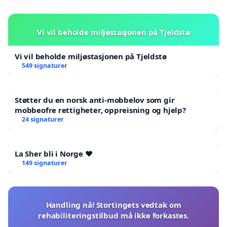
Vi vil beholde miljøstasjonen på Tjeldstø
Vi vil beholde miljøstasjonen på Tjeldstø
549 signaturer
Støtter du en norsk anti-mobbelov som gir
mobbeofre rettigheter, oppreisning og hjelp?
24 signaturer
La Sher bli i Norge ❤️
149 signaturer
Handling nå! Stortingets vedtak om
rehabiliteringstilbud må ikke forkastes.