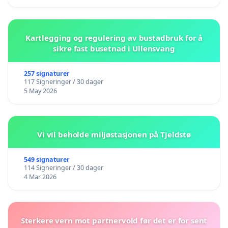
Kartlegging og regulering av bustadbruk for å
sikre fast busetnad i Ullensvang
257 signaturer
117 Signeringer / 30 dager
5 May 2026
Vi vil beholde miljøstasjonen på Tjeldstø
549 signaturer
114 Signeringer / 30 dager
4 Mar 2026
Sterkere vern mot partnervold før det er for sent