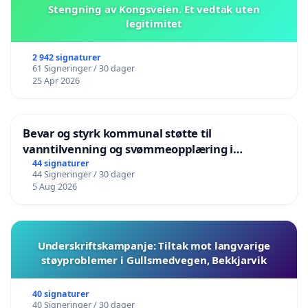
Stengning av Kongsveien. Et vedtak uten
legitimitet
2 942 signaturer
61 Signeringer / 30 dager
25 Apr 2026
Bevar og styrk kommunal støtte til
vanntilvenning og svømmeopplæring i
barnehagene i Haugesund
44 signaturer
44 Signeringer / 30 dager
5 Aug 2026
Underskriftskampanje: Tiltak mot langvarige
støyproblemer i Gullsmedvegen, Bekkjarvik
40 signaturer
40 Signeringer / 30 dager