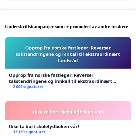
Underskriftskampanjer som er promotert av andre brukere
Opprop fra norske fastleger: Reverser
takstendringene og innkall til ekstraordinært
landsråd
Opprop fra norske fastleger: Reverser
takstendringene og innkall til ekstraordinært
landsråd
2 009 signaturer
Ikke ta bort skolelydboken vår!
Ikke ta bort skolelydboken vår!
13 150 signaturer