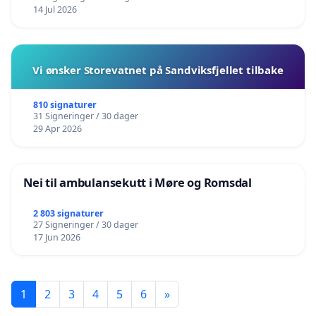
14 Jul 2026
Vi ønsker Storevatnet på Sandviksfjellet tilbake
810 signaturer
31 Signeringer / 30 dager
29 Apr 2026
Nei til ambulansekutt i Møre og Romsdal
2 803 signaturer
27 Signeringer / 30 dager
17 Jun 2026
1
2
3
4
5
6
»