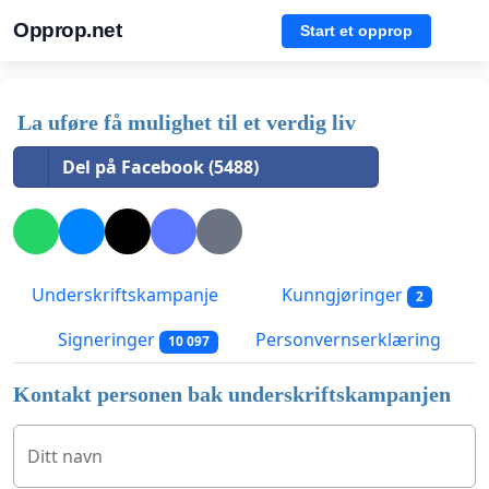
Opprop.net
Start et opprop
La uføre få mulighet til et verdig liv
Del på Facebook (5488)
Underskriftskampanje
Kunngjøringer
2
Signeringer
Personvernserklæring
10 097
Kontakt personen bak underskriftskampanjen
Ditt navn