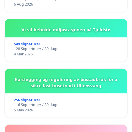
6 Aug 2026
Vi vil beholde miljøstasjonen på Tjeldstø
549 signaturer
128 Signeringer / 30 dager
4 Mar 2026
Kartlegging og regulering av bustadbruk for å
sikre fast busetnad i Ullensvang
256 signaturer
116 Signeringer / 30 dager
5 May 2026