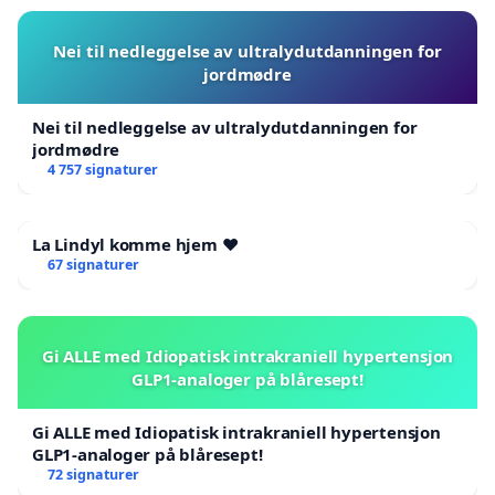
Nei til nedleggelse av ultralydutdanningen for
jordmødre
Nei til nedleggelse av ultralydutdanningen for
jordmødre
4 757 signaturer
La Lindyl komme hjem ❤️
67 signaturer
Gi ALLE med Idiopatisk intrakraniell hypertensjon
GLP1-analoger på blåresept!
Gi ALLE med Idiopatisk intrakraniell hypertensjon
GLP1-analoger på blåresept!
72 signaturer