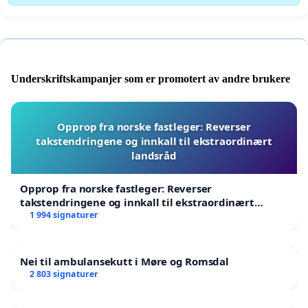
Underskriftskampanjer som er promotert av andre brukere
Opprop fra norske fastleger: Reverser
takstendringene og innkall til ekstraordinært
landsråd
Opprop fra norske fastleger: Reverser
takstendringene og innkall til ekstraordinært
landsråd
1 994 signaturer
Nei til ambulansekutt i Møre og Romsdal
2 803 signaturer