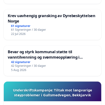
Krev uavhengig gransking av Dyrebeskyttelsen
Norge
61 signaturer
61 Signeringer / 30 dager
22 Jul 2026
Bevar og styrk kommunal støtte til
vanntilvenning og svømmeopplæring i
barnehagene i Haugesund
42 signaturer
42 Signeringer / 30 dager
5 Aug 2026
Underskriftskampanje: Tiltak mot langvarige
støyproblemer i Gullsmedvegen, Bekkjarvik