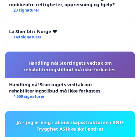
mobbeofre rettigheter, oppreisning og hjelp?
23 signaturer
La Sher bli i Norge ❤️
149 signaturer
Handling nå! Stortingets vedtak om
rehabiliteringstilbud må ikke forkastes.
Handling nå! Stortingets vedtak om
rehabiliteringstilbud må ikke forkastes.
4 559 signaturer
JA – jeg er enig i at eierskapsstrukturen i KNIF
Trygghet AS ikke skal endres