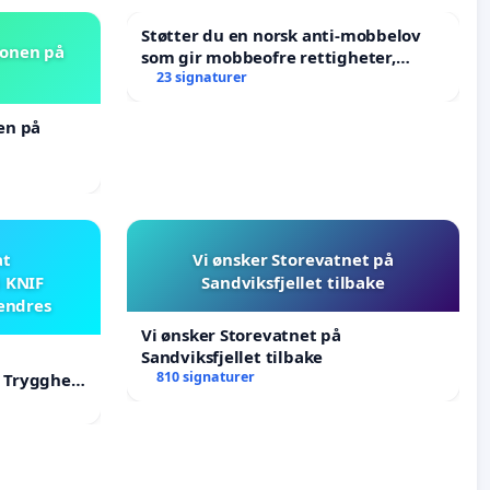
Støtter du en norsk anti-mobbelov
jonen på
som gir mobbeofre rettigheter,
oppreisning og hjelp?
23 signaturer
nen på
at
Vi ønsker Storevatnet på
i KNIF
Sandviksfjellet tilbake
 endres
Vi ønsker Storevatnet på
Sandviksfjellet tilbake
810 signaturer
F Trygghet