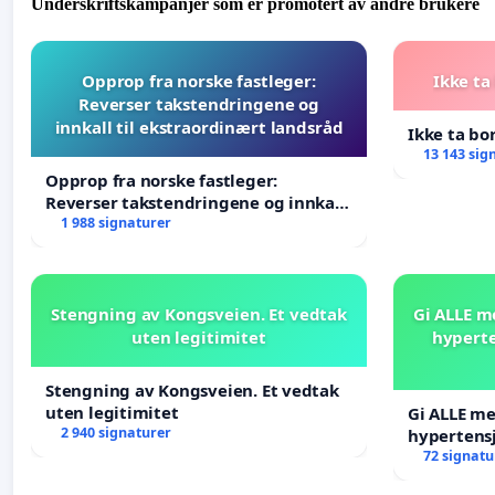
Underskriftskampanjer som er promotert av andre brukere
Opprop fra norske fastleger:
Ikke ta
Reverser takstendringene og
innkall til ekstraordinært landsråd
Ikke ta bo
13 143 sig
Opprop fra norske fastleger:
Reverser takstendringene og innkall
til ekstraordinært landsråd
1 988 signaturer
Stengning av Kongsveien. Et vedtak
Gi ALLE m
uten legitimitet
hyperte
Stengning av Kongsveien. Et vedtak
uten legitimitet
Gi ALLE me
2 940 signaturer
hypertens
blåresept!
72 signatu