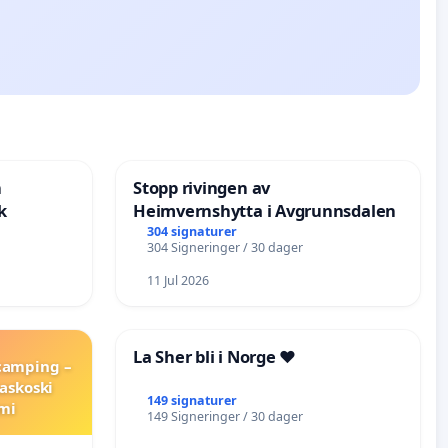
n
Stopp rivingen av
k
Heimvernshytta i Avgrunnsdalen
304 signaturer
304 Signeringer / 30 dager
11 Jul 2026
La Sher bli i Norge ❤️
 camping –
askoski
149 signaturer
mi
149 Signeringer / 30 dager