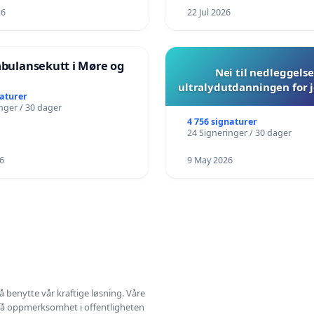
26
22 Jul 2026
mbulansekutt i Møre og
Nei til nedleggelse
ultralydutdanningen for
naturer
nger / 30 dager
4 756 signaturer
24 Signeringer / 30 dager
6
9 May 2026
å benytte vår kraftige løsning. Våre
 få oppmerksomhet i offentligheten