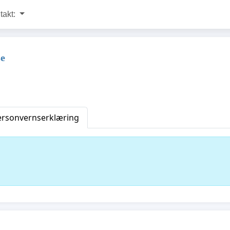
takt:
se
ersonvernserklæring