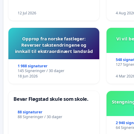
12 Jul 2026
4 Aug 202
Opprop fra norske fastleger:
Vi vil 
Reverser takstendringene og
innkall til ekstraordinært landsråd
548 signa
127 Signer
1 988 signaturer
145 Signeringer / 30 dager
18 Jun 2026
4 Mar 202
Bevar Fløgstad skule som skole.
Stengning
88 signaturer
88 Signeringer / 30 dager
2 940 sig
64 Signeri