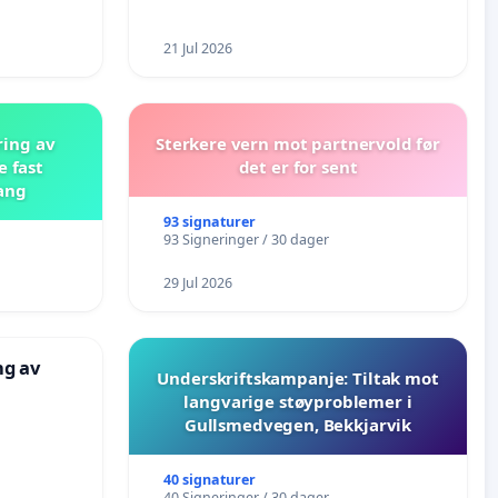
21 Jul 2026
ring av
Sterkere vern mot partnervold før
e fast
det er for sent
ang
93 signaturer
93 Signeringer / 30 dager
29 Jul 2026
ng av
Underskriftskampanje: Tiltak mot
langvarige støyproblemer i
Gullsmedvegen, Bekkjarvik
40 signaturer
40 Signeringer / 30 dager