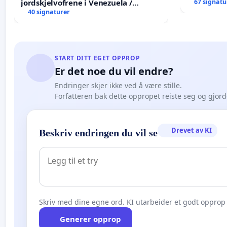
jordskjelvofrene i Venezuela /
67 signatu
Humanitarian Appeal for the
40 signaturer
Venezuela Earthquake Victims
START DITT EGET OPPROP
Er det noe du vil endre?
Endringer skjer ikke ved å være stille.
Forfatteren bak dette oppropet reiste seg og gjor
Drevet av KI
Beskriv endringen du vil se
Skriv med dine egne ord. KI utarbeider et godt opprop 
Generer opprop