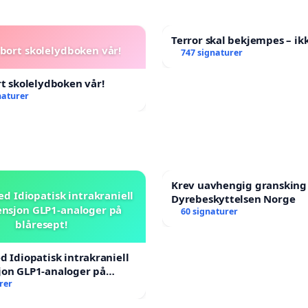
Terror skal bekjempes – ikk
 bort skolelydboken vår!
747 signaturer
rt skolelydboken vår!
naturer
Krev uavhengig gransking
ed Idiopatisk intrakraniell
Dyrebeskyttelsen Norge
nsjon GLP1-analoger på
60 signaturer
blåresept!
d Idiopatisk intrakraniell
jon GLP1-analoger på
rer