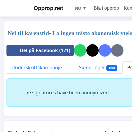
Opprop.net
Bla i opprop
Kon
NO ▼
Nei til karenstid- La ingen miste økonomisk ytel
Del på Facebook (121)
Underskriftskampanje
Signeringer
P
480
The signatures have been anonymized.