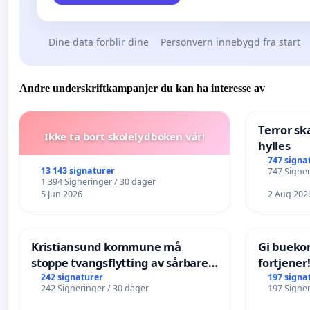
Dine data forblir dine
Personvern innebygd fra start
Andre underskriftkampanjer du kan ha interesse av
Terror sk
Ikke ta bort skolelydboken vår!
hylles
747 signa
13 143 signaturer
747 Signer
1 394 Signeringer / 30 dager
5 Jun 2026
2 Aug 202
Kristiansund kommune må
Gi bueko
stoppe tvangsflytting av sårbare
fortjener
eldre
242 signaturer
197 signa
242 Signeringer / 30 dager
197 Signer