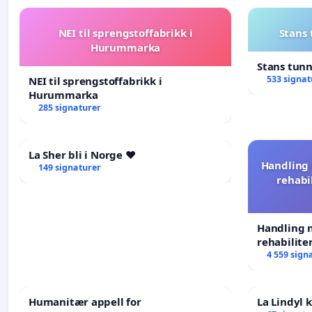
NEI til sprengstoffabrikk i
Stans
Hurummarka
Stans tun
533 signat
NEI til sprengstoffabrikk i
Hurummarka
285 signaturer
La Sher bli i Norge ❤️
Handling 
149 signaturer
rehabi
Handling n
rehabilite
forkastes.
4 559 sign
Humanitær appell for
La Lindyl