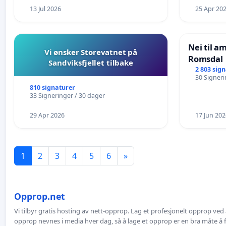
13 Jul 2026
25 Apr 20
Nei til a
Vi ønsker Storevatnet på
Romsdal
Sandviksfjellet tilbake
2 803 sig
30 Signeri
810 signaturer
33 Signeringer / 30 dager
29 Apr 2026
17 Jun 202
1
2
3
4
5
6
»
Opprop.net
Vi tilbyr gratis hosting av nett-opprop. Lag et profesjonelt opprop ved 
opprop nevnes i media hver dag, så å lage et opprop er en bra måte å