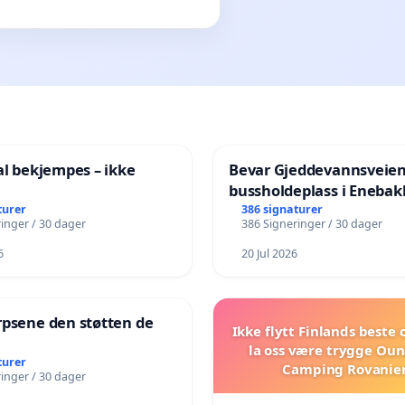
al bekjempes – ikke
Bevar Gjeddevannsveie
bussholdeplass i Enebak
turer
386 signaturer
inger / 30 dager
386 Signeringer / 30 dager
6
20 Jul 2026
rpsene den støtten de
Ikke flytt Finlands beste
!
la oss være trygge Oun
turer
Camping Rovanie
inger / 30 dager