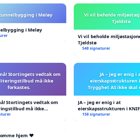
 tunnelbygging i Meløy
Vi vil beholde miljøstas
Tjeldstø
nelbygging i Meløy
urer
Vi vil beholde miljøstasjo
Tjeldstø
548 signaturer
nå! Stortingets vedtak om
JA – jeg er enig i 
literingstilbud må ikke
eierskapsstrukturen 
forkastes.
Trygghet AS ikke skal
å! Stortingets vedtak om
JA – jeg er enig i at
ringstilbud må ikke
eierskapsstrukturen i KNI
aturer
AS ikke skal endres
158 signaturer
 komme hjem ❤️