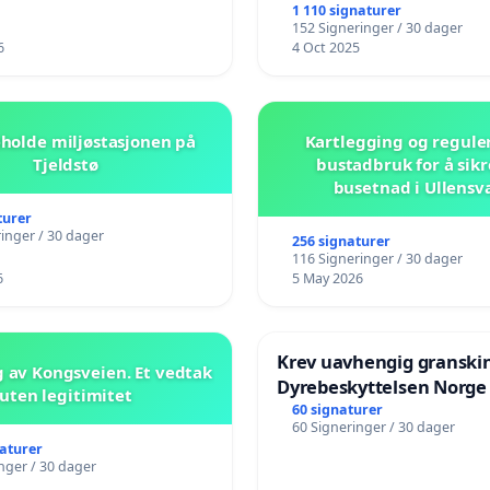
1 110 signaturer
152 Signeringer / 30 dager
6
4 Oct 2025
beholde miljøstasjonen på
Kartlegging og regule
Tjeldstø
bustadbruk for å sikr
busetnad i Ullensv
turer
inger / 30 dager
256 signaturer
116 Signeringer / 30 dager
6
5 May 2026
Krev uavhengig granski
 av Kongsveien. Et vedtak
Dyrebeskyttelsen Norge
uten legitimitet
60 signaturer
60 Signeringer / 30 dager
naturer
nger / 30 dager