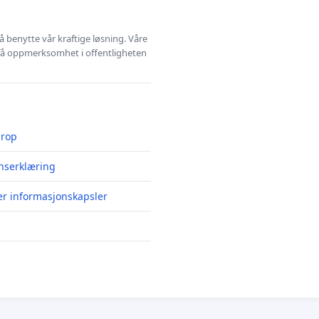
å benytte vår kraftige løsning. Våre
 få oppmerksomhet i offentligheten
prop
nserklæring
er informasjonskapsler