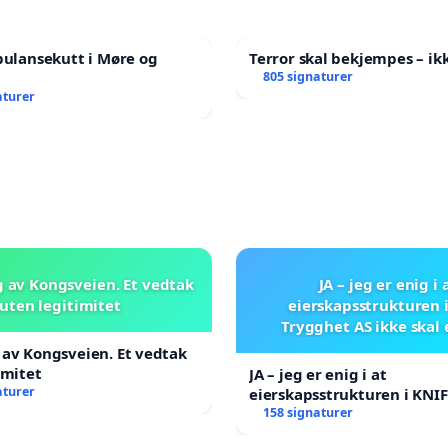
bulansekutt i Møre og
Terror skal bekjempes – ikk
805 signaturer
aturer
 av Kongsveien. Et vedtak
JA – jeg er enig i 
uten legitimitet
eierskapsstrukturen 
Trygghet AS ikke skal
av Kongsveien. Et vedtak
imitet
JA – jeg er enig i at
aturer
eierskapsstrukturen i KNI
AS ikke skal endres
158 signaturer