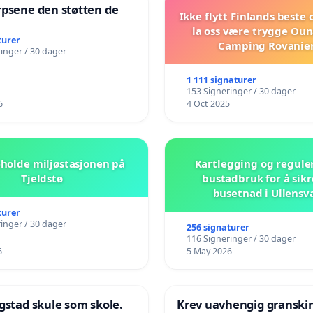
rpsene den støtten de
Ikke flytt Finlands beste
!
la oss være trygge Oun
turer
Camping Rovanie
inger / 30 dager
1 111 signaturer
153 Signeringer / 30 dager
6
4 Oct 2025
beholde miljøstasjonen på
Kartlegging og regule
Tjeldstø
bustadbruk for å sikr
busetnad i Ullensv
turer
inger / 30 dager
256 signaturer
116 Signeringer / 30 dager
6
5 May 2026
gstad skule som skole.
Krev uavhengig granski