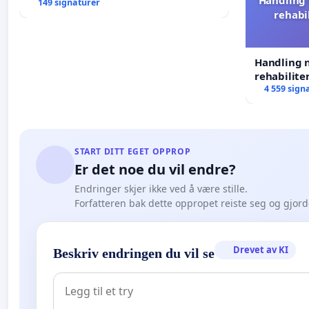
149 signaturer
rehabi
Handling n
rehabilite
forkastes.
4 559 sign
START DITT EGET OPPROP
Er det noe du vil endre?
Endringer skjer ikke ved å være stille.
Forfatteren bak dette oppropet reiste seg og gjor
Drevet av KI
Beskriv endringen du vil se