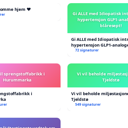
 komme hjem ❤️
Gi ALLE med Idiopatisk int
rer
hypertensjon GLP1-ana
blåresept!
Gi ALLE med Idiopatisk int
hypertensjon GLP1-analog
blåresept!
72 signaturer
il sprengstoffabrikk i
Vi vil beholde miljøstas
Hurummarka
Tjeldstø
engstoffabrikk i
Vi vil beholde miljøstasjo
rka
Tjeldstø
urer
549 signaturer
nå! Stortingets vedtak om