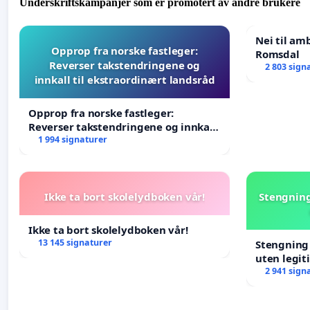
Underskriftskampanjer som er promotert av andre brukere
Nei til am
Opprop fra norske fastleger:
Romsdal
Reverser takstendringene og
2 803 sign
innkall til ekstraordinært landsråd
Opprop fra norske fastleger:
Reverser takstendringene og innkall
til ekstraordinært landsråd
1 994 signaturer
Ikke ta bort skolelydboken vår!
Stengning
Ikke ta bort skolelydboken vår!
13 145 signaturer
Stengning 
uten legit
2 941 sign