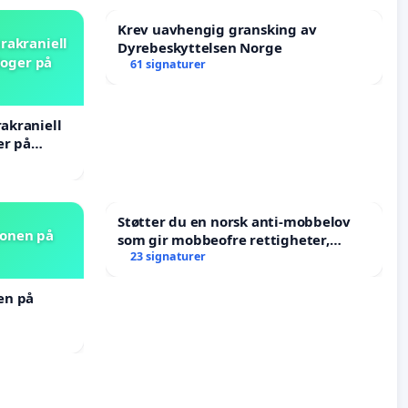
Krev uavhengig gransking av
rakraniell
Dyrebeskyttelsen Norge
loger på
61 signaturer
rakraniell
er på
Støtter du en norsk anti-mobbelov
jonen på
som gir mobbeofre rettigheter,
oppreisning og hjelp?
23 signaturer
nen på