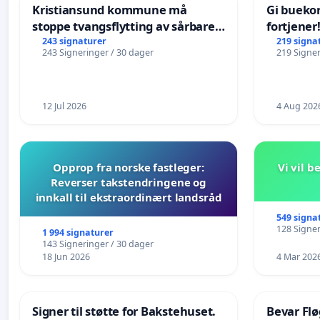
Kristiansund kommune må
Gi bueko
stoppe tvangsflytting av sårbare
fortjener
eldre
243 signaturer
219 signa
243 Signeringer / 30 dager
219 Signer
12 Jul 2026
4 Aug 202
Opprop fra norske fastleger:
Vi vil 
Reverser takstendringene og
innkall til ekstraordinært landsråd
549 signa
128 Signer
1 994 signaturer
143 Signeringer / 30 dager
18 Jun 2026
4 Mar 202
Signer til støtte for Bakstehuset.
Bevar Flø