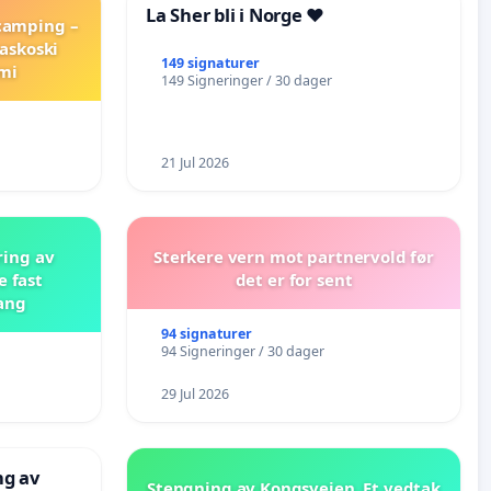
La Sher bli i Norge ❤️
 camping –
askoski
149 signaturer
mi
149 Signeringer / 30 dager
21 Jul 2026
ring av
Sterkere vern mot partnervold før
e fast
det er for sent
ang
94 signaturer
94 Signeringer / 30 dager
29 Jul 2026
ng av
Stengning av Kongsveien. Et vedtak