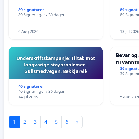
89 signaturer
89 signat
89 Signeringer / 30 dager
89 Signeri
6 Aug 2026
13 Jul 202
Bevar og
Underskriftskampanje: Tiltak mot
til vannt
langvarige støyproblemer i
svømmeop
39 signat
Gullsmedvegen, Bekkjarvik
39 Signeri
i Hauges
40 signaturer
40 Signeringer / 30 dager
14 Jul 2026
5 Aug 202
1
2
3
4
5
6
»