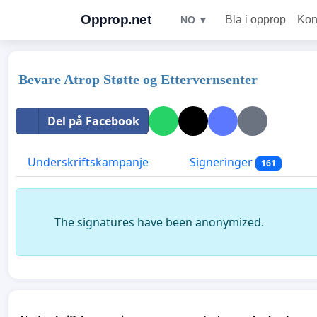
Opprop.net
Bla i opprop
Kon
NO ▼
Bevare Atrop Støtte og Ettervernsenter
Del på Facebook
Underskriftskampanje
Signeringer
161
The signatures have been anonymized.