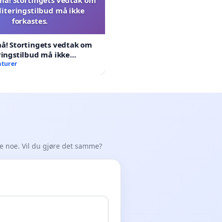
literingstilbud må ikke
forkastes.
å! Stortingets vedtak om
ringstilbud må ikke
aturer
de noe. Vil du gjøre det samme?