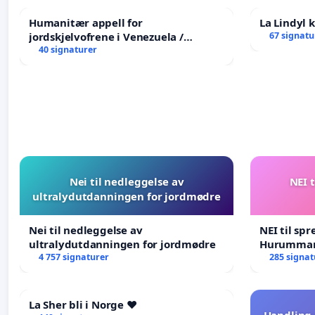
Humanitær appell for
La Lindyl
jordskjelvofrene i Venezuela /
67 signatu
Humanitarian Appeal for the
40 signaturer
Venezuela Earthquake Victims
Nei til nedleggelse av
NEI t
ultralydutdanningen for jordmødre
Nei til nedleggelse av
NEI til spr
ultralydutdanningen for jordmødre
Hurumma
4 757 signaturer
285 signat
La Sher bli i Norge ❤️
Handling 