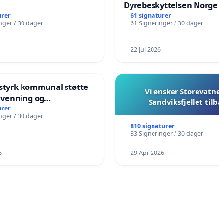
Dyrebeskyttelsen Norge
urer
61 signaturer
nger / 30 dager
61 Signeringer / 30 dager
6
22 Jul 2026
 styrk kommunal støtte
Vi ønsker Storevatn
ilvenning og
Sandviksfjellet til
plæring i barnehagene
urer
nger / 30 dager
und
810 signaturer
33 Signeringer / 30 dager
6
29 Apr 2026