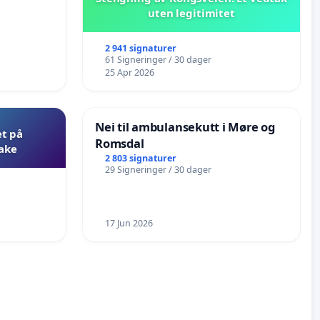
uten legitimitet
2 941 signaturer
61 Signeringer / 30 dager
25 Apr 2026
Nei til ambulansekutt i Møre og
et på
Romsdal
bake
2 803 signaturer
29 Signeringer / 30 dager
17 Jun 2026