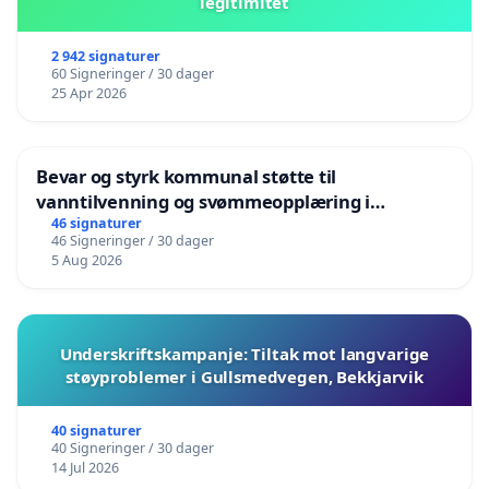
legitimitet
2 942 signaturer
60 Signeringer / 30 dager
25 Apr 2026
Bevar og styrk kommunal støtte til
vanntilvenning og svømmeopplæring i
barnehagene i Haugesund
46 signaturer
46 Signeringer / 30 dager
5 Aug 2026
Underskriftskampanje: Tiltak mot langvarige
støyproblemer i Gullsmedvegen, Bekkjarvik
40 signaturer
40 Signeringer / 30 dager
14 Jul 2026