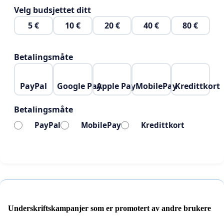
Velg budsjettet ditt
5 €
10 €
20 €
40 €
80 €
Betalingsmåte
PayPal
Google Pay
Apple Pay
MobilePay
Kredittkort
Betalingsmåte
PayPal
MobilePay
Kredittkort
Underskriftskampanjer som er promotert av andre brukere