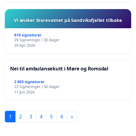
Vi ønsker Storevatnet på Sandviksfjellet tilbake
810 signaturer
29 Signeringer / 30 dager
29 Apr 2026
Nei til ambulansekutt i Møre og Romsdal
2 803 signaturer
22 Signeringer / 30 dager
17 Jun 2026
1
2
3
4
5
6
»