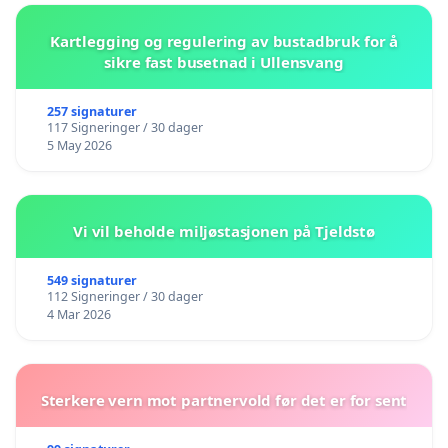
Kartlegging og regulering av bustadbruk for å
sikre fast busetnad i Ullensvang
257 signaturer
117 Signeringer / 30 dager
5 May 2026
Vi vil beholde miljøstasjonen på Tjeldstø
549 signaturer
112 Signeringer / 30 dager
4 Mar 2026
Sterkere vern mot partnervold før det er for sent