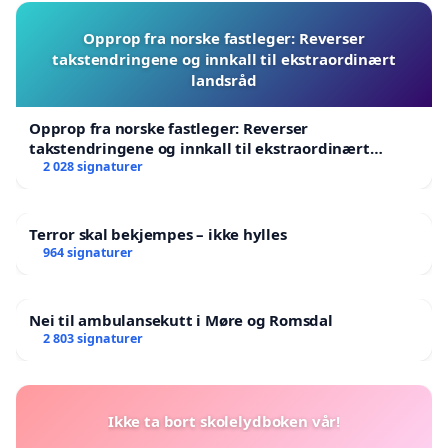
Opprop fra norske fastleger: Reverser
takstendringene og innkall til ekstraordinært
landsråd
Opprop fra norske fastleger: Reverser
takstendringene og innkall til ekstraordinært
landsråd
2 028 signaturer
Terror skal bekjempes – ikke hylles
964 signaturer
Nei til ambulansekutt i Møre og Romsdal
2 803 signaturer
Ikke ta bort skolelydboken vår!