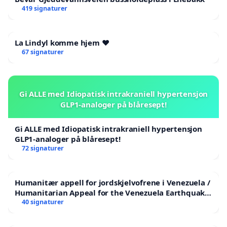
419 signaturer
La Lindyl komme hjem ❤️
67 signaturer
Gi ALLE med Idiopatisk intrakraniell hypertensjon
GLP1-analoger på blåresept!
Gi ALLE med Idiopatisk intrakraniell hypertensjon
GLP1-analoger på blåresept!
72 signaturer
Humanitær appell for jordskjelvofrene i Venezuela /
Humanitarian Appeal for the Venezuela Earthquake
Victims
40 signaturer