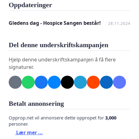
slik palliativ behandling ønsker de ansatte å gi aktiv
Oppdateringer
og helhetlig pleie og omsorg.
Gledens dag - Hospice Sangen består!
28.11.2024
Hospice Sangen har følgende visjon for arbeidet: "å
lette hverdagen og legge liv til dagene".
Del denne underskriftskampanjen
Vi oppfordrer alle til å signere oppropet - Hospice
Sangen må bestå!
Hjelp denne underskriftskampanjen å få flere
signaturer.
Betalt annonsering
Opprop.net vil annonsere dette oppropet for
3,000
personer.
Lær mer ...