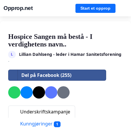
Opprop.net
Start et opprop
Hospice Sangen må bestå - I
verdighetens navn..
Lillian Dahlseng - leder i Hamar Sanitetsforening
L
·
Del på Facebook (255)
Underskriftskampanje
Kunngjøringer
1