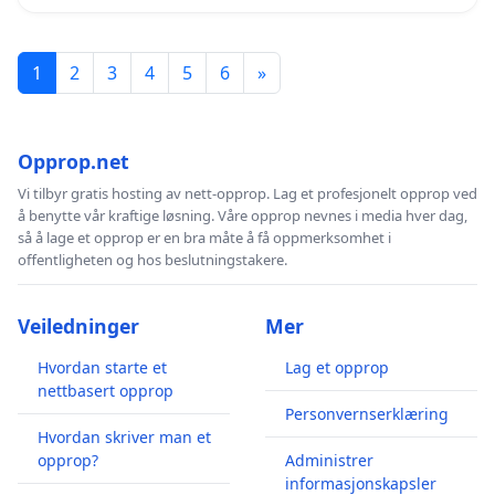
1
2
3
4
5
6
»
Opprop.net
Vi tilbyr gratis hosting av nett-opprop. Lag et profesjonelt opprop ved
å benytte vår kraftige løsning. Våre opprop nevnes i media hver dag,
så å lage et opprop er en bra måte å få oppmerksomhet i
offentligheten og hos beslutningstakere.
Veiledninger
Mer
Hvordan starte et
Lag et opprop
nettbasert opprop
Personvernserklæring
Hvordan skriver man et
opprop?
Administrer
informasjonskapsler