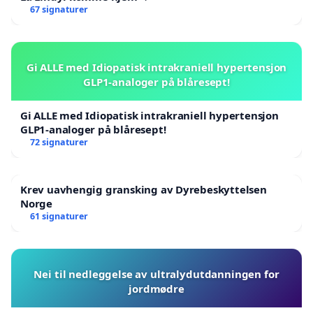
67 signaturer
Gi ALLE med Idiopatisk intrakraniell hypertensjon
GLP1-analoger på blåresept!
Gi ALLE med Idiopatisk intrakraniell hypertensjon
GLP1-analoger på blåresept!
72 signaturer
Krev uavhengig gransking av Dyrebeskyttelsen
Norge
61 signaturer
Nei til nedleggelse av ultralydutdanningen for
jordmødre