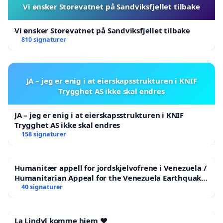
Vi ønsker Storevatnet på Sandviksfjellet tilbake
Vi ønsker Storevatnet på Sandviksfjellet tilbake
810 signaturer
JA – jeg er enig i at eierskapsstrukturen i KNIF
Trygghet AS ikke skal endres
JA – jeg er enig i at eierskapsstrukturen i KNIF
Trygghet AS ikke skal endres
158 signaturer
Humanitær appell for jordskjelvofrene i Venezuela /
Humanitarian Appeal for the Venezuela Earthquake
Victims
40 signaturer
La Lindyl komme hjem ❤️