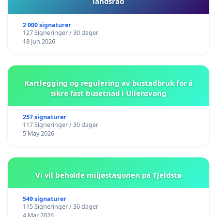
landsråd
2 000 signaturer
127 Signeringer / 30 dager
18 Jun 2026
Kartlegging og regulering av bustadbruk for å
sikre fast busetnad i Ullensvang
257 signaturer
117 Signeringer / 30 dager
5 May 2026
Vi vil beholde miljøstasjonen på Tjeldstø
549 signaturer
115 Signeringer / 30 dager
4 Mar 2026