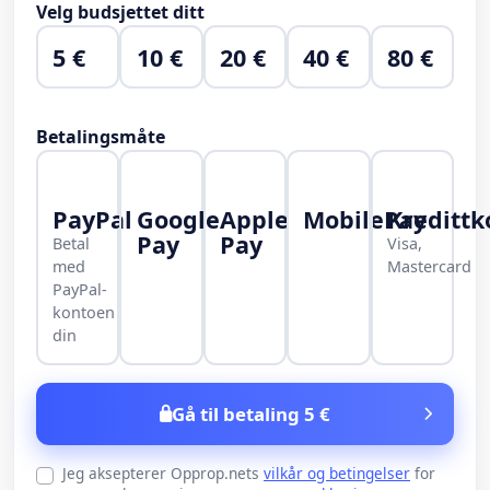
Velg budsjettet ditt
5 €
10 €
20 €
40 €
80 €
Betalingsmåte
PayPal
Google
Apple
MobilePay
Kredittk
Pay
Pay
Betal
Visa,
med
Mastercard
PayPal-
kontoen
din
Gå til betaling 5 €
Jeg aksepterer Opprop.nets
vilkår og betingelser
for