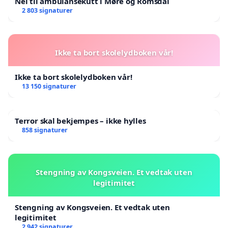
Nei til ambulansekutt i Møre og Romsdal
2 803 signaturer
Ikke ta bort skolelydboken vår!
Ikke ta bort skolelydboken vår!
13 150 signaturer
Terror skal bekjempes – ikke hylles
858 signaturer
Stengning av Kongsveien. Et vedtak uten
legitimitet
Stengning av Kongsveien. Et vedtak uten
legitimitet
2 942 signaturer