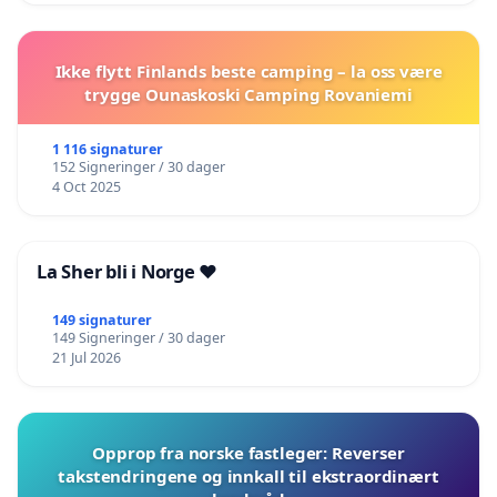
Ikke flytt Finlands beste camping – la oss være
trygge Ounaskoski Camping Rovaniemi
1 116 signaturer
152 Signeringer / 30 dager
4 Oct 2025
La Sher bli i Norge ❤️
149 signaturer
149 Signeringer / 30 dager
21 Jul 2026
Opprop fra norske fastleger: Reverser
takstendringene og innkall til ekstraordinært