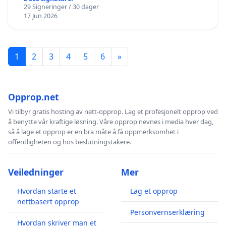
29 Signeringer / 30 dager
17 Jun 2026
1
2
3
4
5
6
»
Opprop.net
Vi tilbyr gratis hosting av nett-opprop. Lag et profesjonelt opprop ved
å benytte vår kraftige løsning. Våre opprop nevnes i media hver dag,
så å lage et opprop er en bra måte å få oppmerksomhet i
offentligheten og hos beslutningstakere.
Veiledninger
Mer
Hvordan starte et
Lag et opprop
nettbasert opprop
Personvernserklæring
Hvordan skriver man et