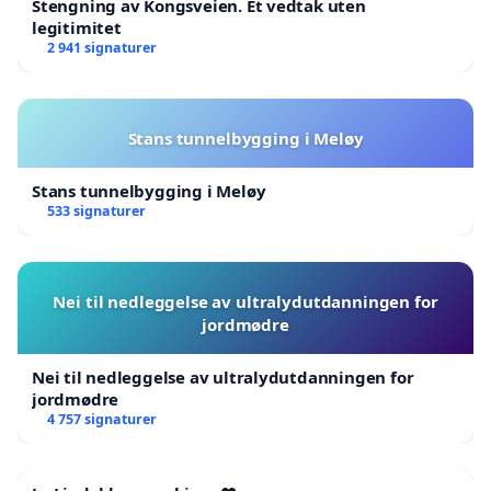
Stengning av Kongsveien. Et vedtak uten
legitimitet
2 941 signaturer
Stans tunnelbygging i Meløy
Stans tunnelbygging i Meløy
533 signaturer
Nei til nedleggelse av ultralydutdanningen for
jordmødre
Nei til nedleggelse av ultralydutdanningen for
jordmødre
4 757 signaturer