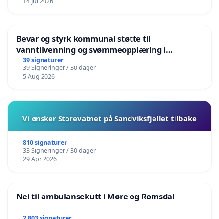
14 Jul 2026
Bevar og styrk kommunal støtte til
vanntilvenning og svømmeopplæring i
barnehagene i Haugesund
39 signaturer
39 Signeringer / 30 dager
5 Aug 2026
Vi ønsker Storevatnet på Sandviksfjellet tilbake
810 signaturer
33 Signeringer / 30 dager
29 Apr 2026
Nei til ambulansekutt i Møre og Romsdal
2 803 signaturer