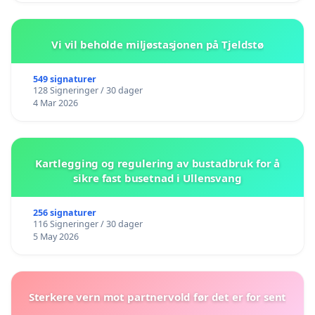
Vi vil beholde miljøstasjonen på Tjeldstø
549 signaturer
128 Signeringer / 30 dager
4 Mar 2026
Kartlegging og regulering av bustadbruk for å
sikre fast busetnad i Ullensvang
256 signaturer
116 Signeringer / 30 dager
5 May 2026
Sterkere vern mot partnervold før det er for sent