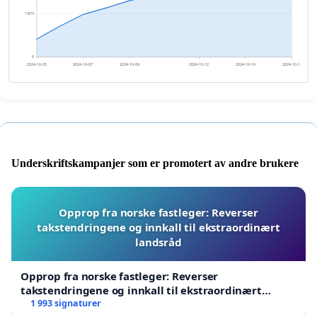
1 873
0
2024-10-05
2024-10-07
2024-10-09
2024-10-12
2024-10-14
2024-10-16
Underskriftskampanjer som er promotert av andre brukere
Opprop fra norske fastleger: Reverser
takstendringene og innkall til ekstraordinært
landsråd
Opprop fra norske fastleger: Reverser
takstendringene og innkall til ekstraordinært
landsråd
1 993 signaturer