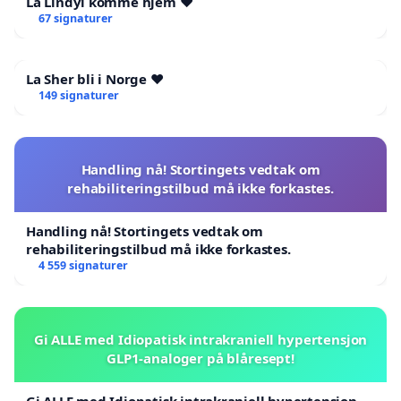
La Lindyl komme hjem ❤️
67 signaturer
La Sher bli i Norge ❤️
149 signaturer
Handling nå! Stortingets vedtak om
rehabiliteringstilbud må ikke forkastes.
Handling nå! Stortingets vedtak om
rehabiliteringstilbud må ikke forkastes.
4 559 signaturer
Gi ALLE med Idiopatisk intrakraniell hypertensjon
GLP1-analoger på blåresept!
Gi ALLE med Idiopatisk intrakraniell hypertensjon