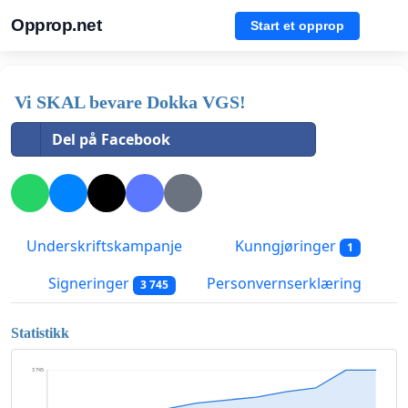
Opprop.net
Start et opprop
Vi SKAL bevare Dokka VGS!
Del på Facebook
Underskriftskampanje
Kunngjøringer
1
Signeringer
Personvernserklæring
3 745
Statistikk
3 745