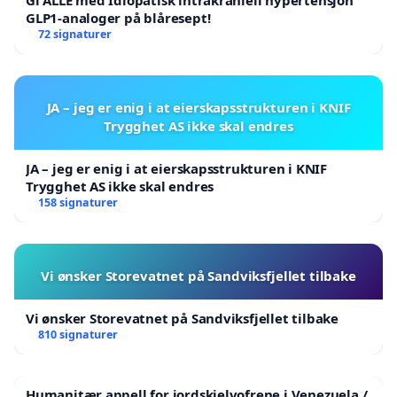
GLP1-analoger på blåresept!
72 signaturer
JA – jeg er enig i at eierskapsstrukturen i KNIF
Trygghet AS ikke skal endres
JA – jeg er enig i at eierskapsstrukturen i KNIF
Trygghet AS ikke skal endres
158 signaturer
Vi ønsker Storevatnet på Sandviksfjellet tilbake
Vi ønsker Storevatnet på Sandviksfjellet tilbake
810 signaturer
Humanitær appell for jordskjelvofrene i Venezuela /